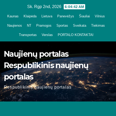
Skip
Sk. Rgp 2nd, 2026
6:04:43 AM
to
Kaunas
Klaipėda
Lietuva
Panevėžys
Šiauliai
Vilnius
content
Naujienos
NT
Pramogos
Sportas
Sveikata
Tiekimas
Transportas
Verslas
PORTALO KONTAKTAI
Naujienų portalas
Respublikinis naujienų
portalas
Respublikinis naujienų portalas