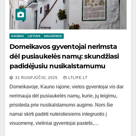
KAUNAS
LIETUVA
NAUJIENOS
Domeikavos gyventojai nerimsta
dėl pusiaukelės namų: skundžiasi
padidėjusiu nusikalstamumu
31 RUGPJŪČIO, 2025
LTLIFE.LT
Domeikavoje, Kauno rajone, vietos gyventojai vis dar
nerimauja dėl pusiaukelės namų, kurie, jų teigimu,
prisideda prie nusikalstamumo augimo. Nors šie
namai skirti padėti nuteistiesiems integruotis į
visuomenę, vietiniai gyventojai pastebi,…