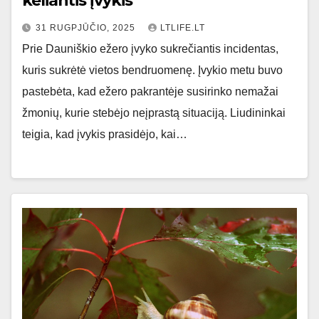
keliantis įvykis
31 RUGPJŪČIO, 2025
LTLIFE.LT
Prie Dauniškio ežero įvyko sukrečiantis incidentas,
kuris sukrėtė vietos bendruomenę. Įvykio metu buvo
pastebėta, kad ežero pakrantėje susirinko nemažai
žmonių, kurie stebėjo neįprastą situaciją. Liudininkai
teigia, kad įvykis prasidėjo, kai…