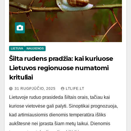
LIETUVA
NAUJIENOS
Šilta rudens pradžia: kai kuriuose
Lietuvos regionuose numatomi
krituliai
31 RUGPJŪČIO, 2025
LTLIFE.LT
Lietuvoje ruduo prasideda šiltais orais, tačiau kai
kuriose vietovėse gali palyti. Sinoptikai prognozuoja,
kad artimiausiomis dienomis temperatūra išliks
aukštesnė nei įprasta šiam metų laikui. Dienomis