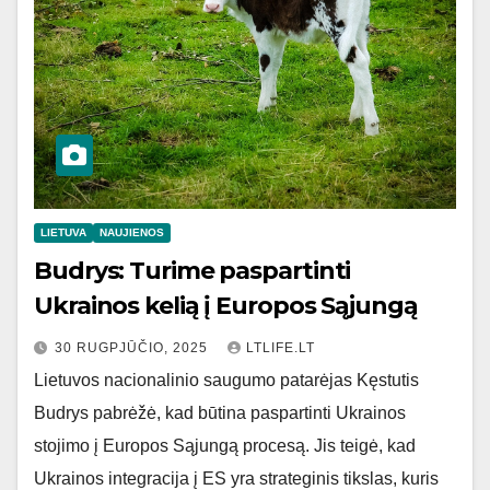
LIETUVA
NAUJIENOS
Budrys: Turime paspartinti
Ukrainos kelią į Europos Sąjungą
30 RUGPJŪČIO, 2025
LTLIFE.LT
Lietuvos nacionalinio saugumo patarėjas Kęstutis
Budrys pabrėžė, kad būtina paspartinti Ukrainos
stojimo į Europos Sąjungą procesą. Jis teigė, kad
Ukrainos integracija į ES yra strateginis tikslas, kuris