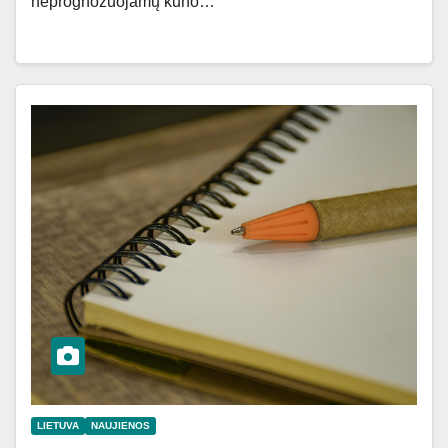
neprognozuojamų kūno…
LIETUVA
NAUJIENOS