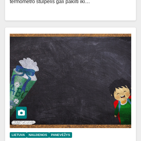
termometro stulpelis gali pakilti iki…
LIETUVA
NAUJIENOS
PANEVĖŽYS