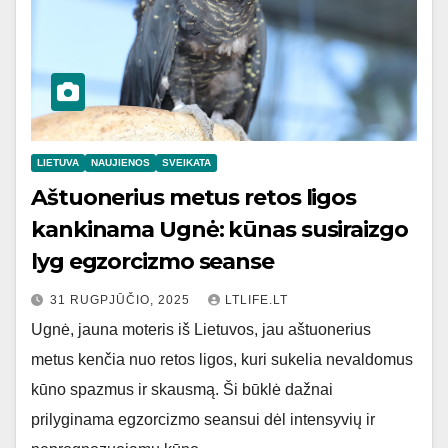
LIETUVA
NAUJIENOS
SVEIKATA
Aštuonerius metus retos ligos
kankinama Ugnė: kūnas susiraizgo
lyg egzorcizmo seanse
31 RUGPJŪČIO, 2025
LTLIFE.LT
Ugnė, jauna moteris iš Lietuvos, jau aštuonerius
metus kenčia nuo retos ligos, kuri sukelia nevaldomus
kūno spazmus ir skausmą. Ši būklė dažnai
prilyginama egzorcizmo seansui dėl intensyvių ir