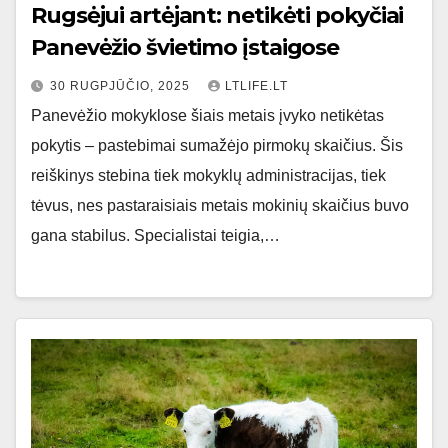
Rugsėjui artėjant: netikėti pokyčiai
Panevėžio švietimo įstaigose
30 RUGPJŪČIO, 2025
LTLIFE.LT
Panevėžio mokyklose šiais metais įvyko netikėtas
pokytis – pastebimai sumažėjo pirmokų skaičius. Šis
reiškinys stebina tiek mokyklų administracijas, tiek
tėvus, nes pastaraisiais metais mokinių skaičius buvo
gana stabilus. Specialistai teigia,…