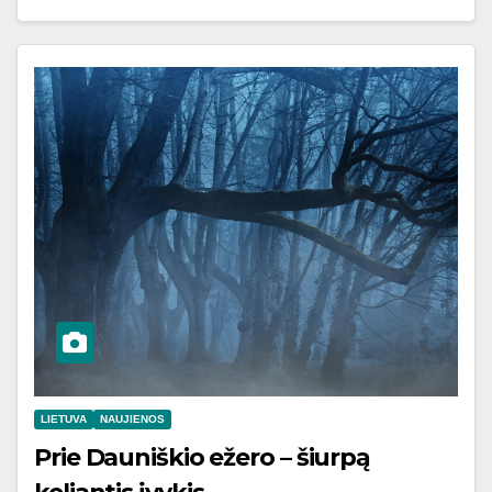
LIETUVA
NAUJIENOS
Prie Dauniškio ežero – šiurpą