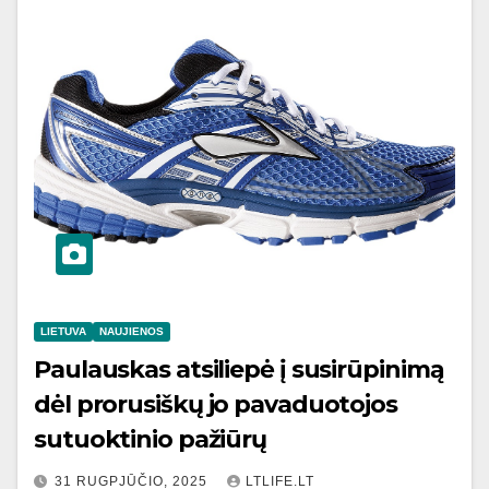
LIETUVA
NAUJIENOS
Paulauskas atsiliepė į susirūpinimą
dėl prorusiškų jo pavaduotojos
sutuoktinio pažiūrų
31 RUGPJŪČIO, 2025
LTLIFE.LT