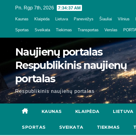
Skip
Pn. Rgp 7th, 2026
7:34:39 AM
to
Kaunas
Klaipėda
Lietuva
Panevėžys
Šiauliai
Vilnius
content
Sportas
Sveikata
Tiekimas
Transportas
Verslas
PORTA
Naujienų portalas
Respublikinis naujienų
portalas
Respublikinis naujienų portalas
KAUNAS
KLAIPĖDA
LIETUVA
SPORTAS
SVEIKATA
TIEKIMAS