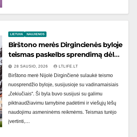
LIETUVA
NAUJIENOS
Birštono merės Dirgincienės byloje
teismas paskelbs sprendimą dėl
čekiukų
28 SAUSIO, 2026
LTLIFE.LT
Birštono merė Nijolė Dirginčienė sulaukė teismo
nuosprendžio byloje, susijusioje su vadinamaisiais
„čekiučiais“. Ši byla buvo susijusi su galimu
piktnaudžiavimu tarnybine padėtimi ir viešųjų lėšų
naudojimu asmeninėms reikmėms. Teismas turėjo
įvertinti,…