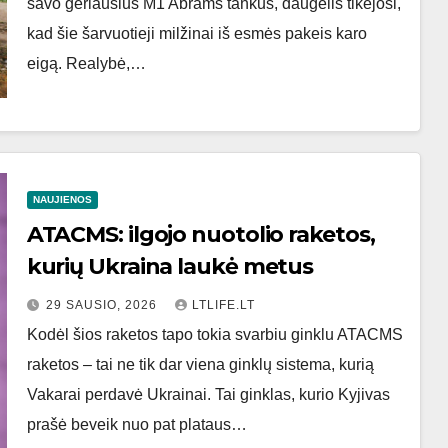
savo geriausius M1 Abrams tankus, daugelis tikėjosi,
kad šie šarvuotieji milžinai iš esmės pakeis karo
eigą. Realybė,…
NAUJIENOS
ATACMS: ilgojo nuotolio raketos,
kurių Ukraina laukė metus
29 SAUSIO, 2026
LTLIFE.LT
Kodėl šios raketos tapo tokia svarbiu ginklu ATACMS
raketos – tai ne tik dar viena ginklų sistema, kurią
Vakarai perdavė Ukrainai. Tai ginklas, kurio Kyjivas
prašė beveik nuo pat plataus…