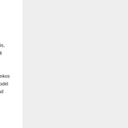
is,
ti
inkos
todėl
ad