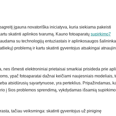
reitį įgauna novatoriška iniciatyva, kuria siekiama pakeisti
artu skatinti aplinkos tvarumą. Kauno fotoaparatų
supirkimo7
iaudama su technologijų entuziastais ir aplinkosaugos šalininka
atliekų) problemą ir kartu skatinti gyventojus atsakingai atnaujin
 nes išmesti elektroniniai prietaisai smarkiai prisideda prie apl
gijoms, ypač fotoaparatai dažnai keičiami naujesniais modeliais, 
ba atsidūrusių sąvartynuose, yra perteklius. Pripažindamas, k
ūrio į šios problemos sprendimą, vykdydamas išsamią supirkimo
ta, tačiau veiksminga: skatinti gyventojus už piniginę