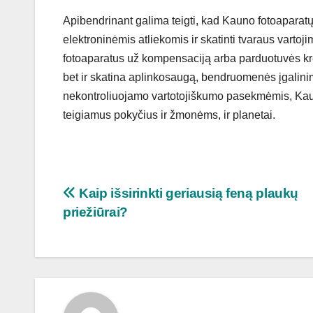
Apibendrinant galima teigti, kad Kauno fotoapara
elektroninėmis atliekomis ir skatinti tvaraus varto
fotoaparatus už kompensaciją arba parduotuvės kred
bet ir skatina aplinkosaugą, bendruomenės įgalini
nekontroliuojamo vartotojiškumo pasekmėmis, Kauna
teigiamus pokyčius ir žmonėms, ir planetai.
Navigacija
Kaip išsirinkti geriausią feną plaukų
priežiūrai?
tarp
įrašų