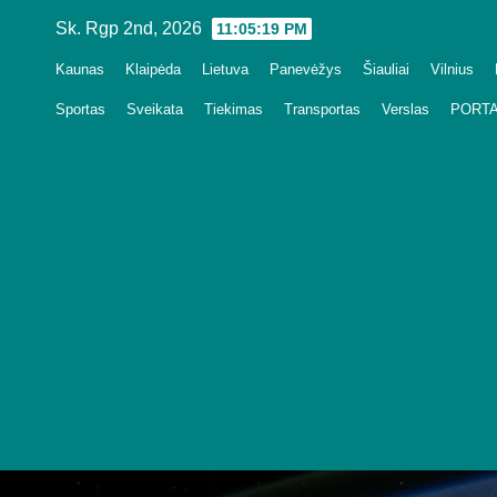
Skip
Sk. Rgp 2nd, 2026
11:05:20 PM
to
Kaunas
Klaipėda
Lietuva
Panevėžys
Šiauliai
Vilnius
content
Sportas
Sveikata
Tiekimas
Transportas
Verslas
PORTA