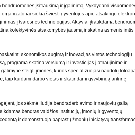
tina bendruomenės įsitraukimą ir įgalinimą. Vykdydami visuomenė
organizatoriai siekia šviesti gyventojus apie atsakingo elektron
aujinimas į tvaresnes technologijas. Aktyviai įtraukdama bendru
tina kolektyvinės atsakomybės jausmą ir skatina asmenis imtis
paskatinti ekonomikos augimą ir inovacijas vietos technologijų
, programa skatina verslumą ir investicijas į atnaujinimo ir
i galimybe steigti įmones, kurios specializuojasi naudotų fotoap
e, taip kurdami darbo vietas ir skatindami gyvybingą antrinę
gėjant, jos sėkmė liudija bendradarbiavimo ir naujovių galią
lkdamas bendras valdžios institucijų, įmonių ir gyventojų
ecedentą ir demonstruoja paprastų žmonių iniciatyvų transformac