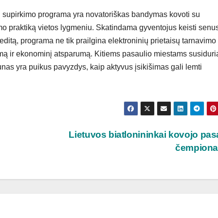
tų supirkimo programa yra novatoriškas bandymas kovoti su
jimo praktiką vietos lygmeniu. Skatindama gyventojus keisti senu
itą, programa ne tik prailgina elektroninių prietaisų tarnavimo 
mą ir ekonominį atsparumą. Kitiems pasaulio miestams susiduri
s yra puikus pavyzdys, kaip aktyvus įsikišimas gali lemti
Lietuvos biatlonininkai kovojo pas
čempiona