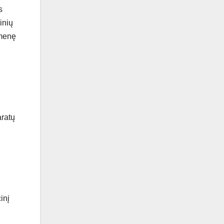
s
inių
omenę
aratų
inį