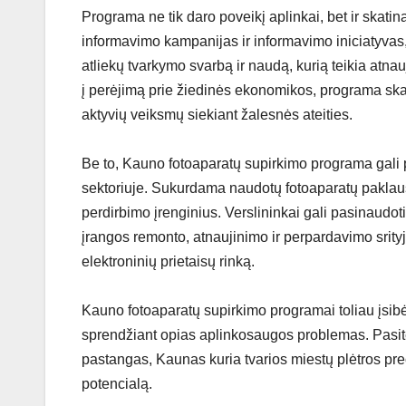
Programa ne tik daro poveikį aplinkai, bet ir ska
informavimo kampanijas ir informavimo iniciatyvas, 
atliekų tvarkymo svarbą ir naudą, kurią teikia atn
į perėjimą prie žiedinės ekonomikos, programa ska
aktyvių veiksmų siekiant žalesnės ateities.
Be to, Kauno fotoaparatų supirkimo programa gali 
sektoriuje. Sukurdama naudotų fotoaparatų paklausą
perdirbimo įrenginius. Verslininkai gali pasinaudot
įrangos remonto, atnaujinimo ir perpardavimo srityj
elektroninių prietaisų rinką.
Kauno fotoaparatų supirkimo programai toliau įsibė
sprendžiant opias aplinkosaugos problemas. Pasite
pastangas, Kaunas kuria tvarios miestų plėtros pr
potencialą.