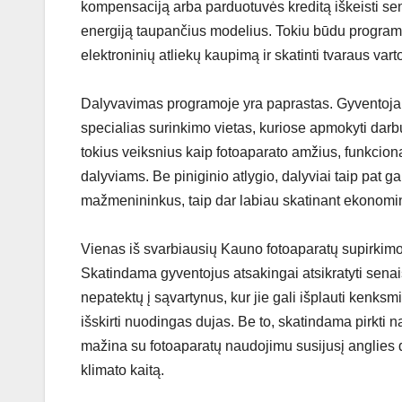
kompensaciją arba parduotuvės kreditą iškeisti senu
energiją taupančius modelius. Tokiu būdu programa 
elektroninių atliekų kaupimą ir skatinti tvaraus va
Dalyvavimas programoje yra paprastas. Gyventojai, n
specialias surinkimo vietas, kuriose apmokyti darbuo
tokius veiksnius kaip fotoaparato amžius, funkcion
dalyviams. Be piniginio atlygio, dalyviai taip pat ga
mažmenininkus, taip dar labiau skatinant ekonomin
Vienas iš svarbiausių Kauno fotoaparatų supirkimo
Skatindama gyventojus atsakingai atsikratyti senai
nepatektų į sąvartynus, kur jie gali išplauti kenk
išskirti nuodingas dujas. Be to, skatindama pirkti
mažina su fotoaparatų naudojimu susijusį anglies d
klimato kaitą.