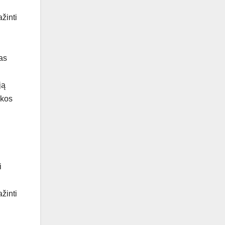
žinti
as
ją
ikos
i
žinti