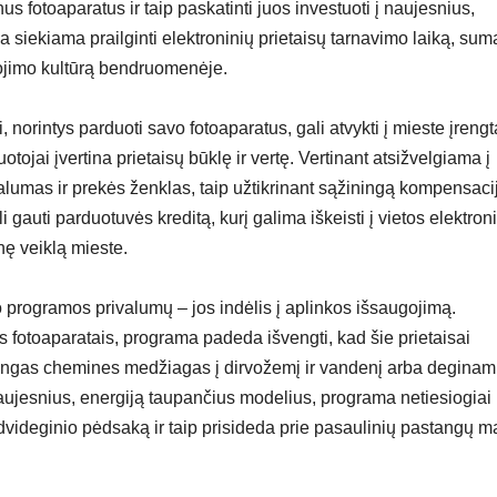
s fotoaparatus ir taip paskatinti juos investuoti į naujesnius,
siekiama prailginti elektroninių prietaisų tarnavimo laiką, suma
rtojimo kultūrą bendruomenėje.
orintys parduoti savo fotoaparatus, gali atvykti į mieste įrengt
tojai įvertina prietaisų būklę ir vertę. Vertinant atsižvelgiama į
alumas ir prekės ženklas, taip užtikrinant sąžiningą kompensaci
li gauti parduotuvės kreditą, kurį galima iškeisti į vietos elektron
ę veiklą mieste.
 programos privalumų – jos indėlis į aplinkos išsaugojimą.
s fotoaparatais, programa padeda išvengti, kad šie prietaisai
smingas chemines medžiagas į dirvožemį ir vandenį arba deginam
 naujesnius, energiją taupančius modelius, programa netiesiogiai
videginio pėdsaką ir taip prisideda prie pasaulinių pastangų ma