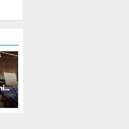
nių
a
gą