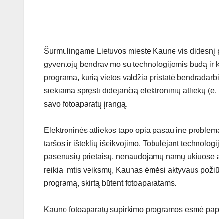
Šurmulingame Lietuvos mieste Kaune vis didesnį pag
gyventojų bendravimo su technologijomis būdą ir k
programa, kurią vietos valdžia pristatė bendradarb
siekiama spręsti didėjančią elektroninių atliekų (e. 
savo fotoaparatų įrangą.
Elektroninės atliekos tapo opia pasauline problema,
taršos ir išteklių išeikvojimo. Tobulėjant technolo
pasenusių prietaisų, nenaudojamų namų ūkiuose ar
reikia imtis veiksmų, Kaunas ėmėsi aktyvaus poži
programą, skirtą būtent fotoaparatams.
Kauno fotoaparatų supirkimo programos esmė papras