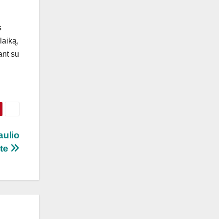
s
laiką,
ant su
aulio
te