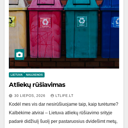
LIETUVA
NAUJIENOS
Atliekų rūšiavimas
30 LIEPOS, 2026
LTLIFE.LT
Kodėl mes vis dar nesirūšiuojame taip, kaip turėtume?
Kalbėkime atvirai – Lietuva atliekų rūšiavimo srityje
padarė didžiulį šuolį per pastaruosius dvidešimt metų,