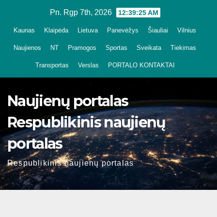
Skip
Pn. Rgp 7th, 2026
12:39:26 AM
to
Kaunas
Klaipėda
Lietuva
Panevėžys
Šiauliai
Vilnius
content
Naujienos
NT
Pramogos
Sportas
Sveikata
Tiekimas
Transportas
Verslas
PORTALO KONTAKTAI
Naujienų portalas
Respublikinis naujienų
portalas
Respublikinis naujienų portalas