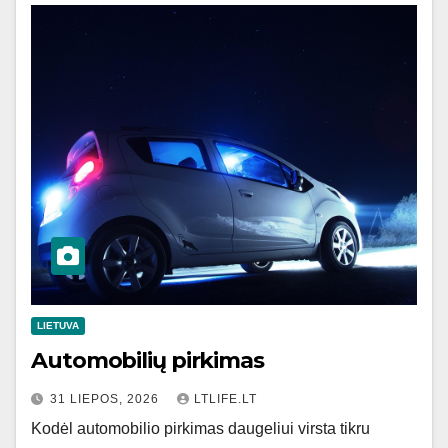
LIETUVA
Automobilių pirkimas
31 LIEPOS, 2026
LTLIFE.LT
Kodėl automobilio pirkimas daugeliui virsta tikru