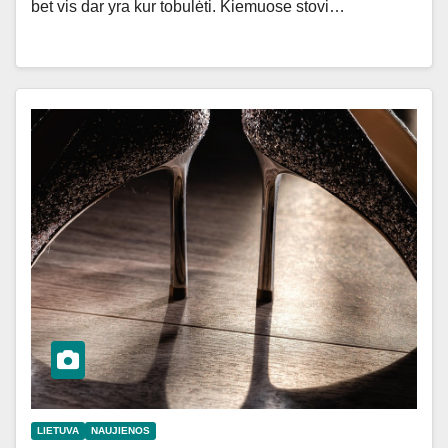
bet vis dar yra kur tobulėti. Kiemuose stovi…
LIETUVA
NAUJIENOS