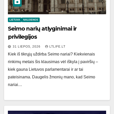
LIETUVA
NAUJIENOS
Seimo narių atlyginimai ir
privilegijos
31 LIEPOS, 2026
LTLIFE.LT
Kiek iš tikrųjų uždirba Seimo nariai? Kiekvienais
rinkimų metais šis klausimas vėl iškyla į paviršių –
kiek gauna Lietuvos parlamentarai ir ar tai
pateisinama. Daugelis žmonių mano, kad Seimo
nariai…