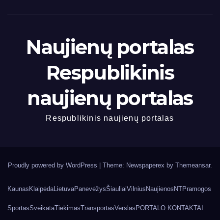
Naujienų portalas
Respublikinis
naujienų portalas
Respublikinis naujienų portalas
Proudly powered by WordPress
|
Theme: Newspaperex by
Themeansar
.
Kaunas
Klaipėda
Lietuva
Panevėžys
Šiauliai
Vilnius
Naujienos
NT
Pramogos
Sportas
Sveikata
Tiekimas
Transportas
Verslas
PORTALO KONTAKTAI