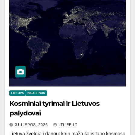
LIETUVA
NAUJIENOS
Kosminiai tyrimai ir Lietuvos
palydovai
31 LIEPOS, 2026
LTLIFE.LT
Lietuva žvelgia į dangų: kaip maža šalis tapo kosmoso