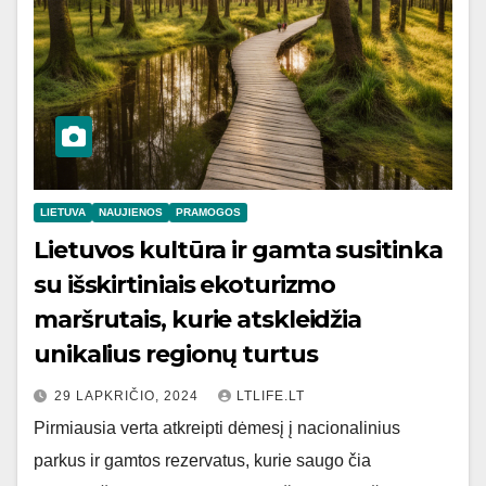
LIETUVA
NAUJIENOS
PRAMOGOS
Lietuvos kultūra ir gamta susitinka
su išskirtiniais ekoturizmo
maršrutais, kurie atskleidžia
unikalius regionų turtus
29 LAPKRIČIO, 2024
LTLIFE.LT
Pirmiausia verta atkreipti dėmesį į nacionalinius
parkus ir gamtos rezervatus, kurie saugo čia