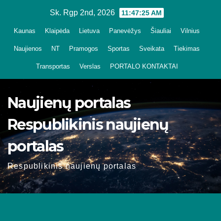
Skip
Sk. Rgp 2nd, 2026
11:47:27 AM
to
Kaunas
Klaipėda
Lietuva
Panevėžys
Šiauliai
Vilnius
content
Naujienos
NT
Pramogos
Sportas
Sveikata
Tiekimas
Transportas
Verslas
PORTALO KONTAKTAI
Naujienų portalas
Respublikinis naujienų
portalas
Respublikinis naujienų portalas