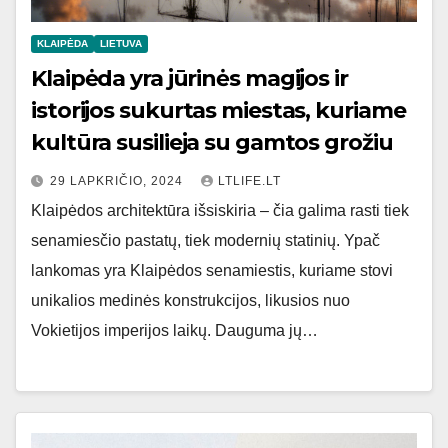
KLAIPĖDA
LIETUVA
Klaipėda yra jūrinės magijos ir
istorijos sukurtas miestas, kuriame
kultūra susilieja su gamtos grožiu
29 LAPKRIČIO, 2024
LTLIFE.LT
Klaipėdos architektūra išsiskiria – čia galima rasti tiek
senamiesčio pastatų, tiek modernių statinių. Ypač
lankomas yra Klaipėdos senamiestis, kuriame stovi
unikalios medinės konstrukcijos, likusios nuo
Vokietijos imperijos laikų. Dauguma jų…