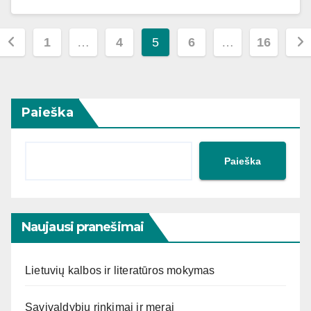
Įrašų
1
…
4
5
6
…
16
puslapiavimas
Paieška
Paieška
Naujausi pranešimai
Lietuvių kalbos ir literatūros mokymas
Savivaldybių rinkimai ir merai