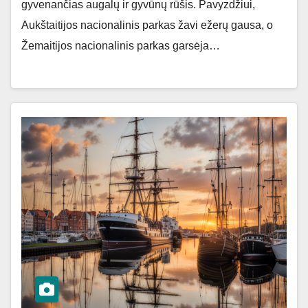
gyvenančias augalų ir gyvūnų rūšis. Pavyzdžiui,
Aukštaitijos nacionalinis parkas žavi ežerų gausa, o
Žemaitijos nacionalinis parkas garsėja…