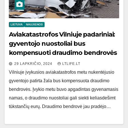
LIETUVA
NAUJIENOS
Aviakatastrofos Vilniuje padariniai:
gyventojo nuostoliai bus
kompensuoti draudimo bendrovės
29 LAPKRIČIO, 2024
LTLIFE.LT
Vilniuje įvykusios aviakatastrofos metu nukentėjusio
gyventojo patirta žala bus kompensuota draudimo
bendrovės. Įvykio metu buvo apgadintas gyvenamasis
namas, o draudimo nuostoliai gali siekti keliasdešimt
tūkstančių eurų. Draudimo bendrovė jau pradėjo…