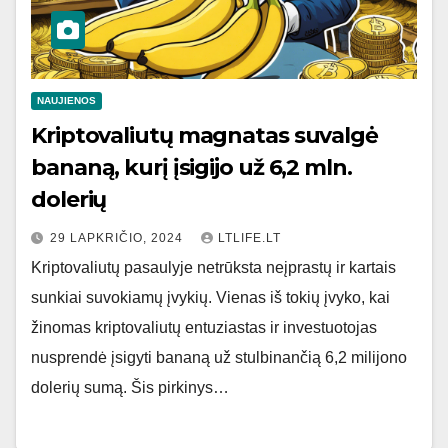
NAUJIENOS
Kriptovaliutų magnatas suvalgė
bananą, kurį įsigijo už 6,2 mln.
dolerių
29 LAPKRIČIO, 2024
LTLIFE.LT
Kriptovaliutų pasaulyje netrūksta neįprastų ir kartais
sunkiai suvokiamų įvykių. Vienas iš tokių įvyko, kai
žinomas kriptovaliutų entuziastas ir investuotojas
nusprendė įsigyti bananą už stulbinančią 6,2 milijono
dolerių sumą. Šis pirkinys…