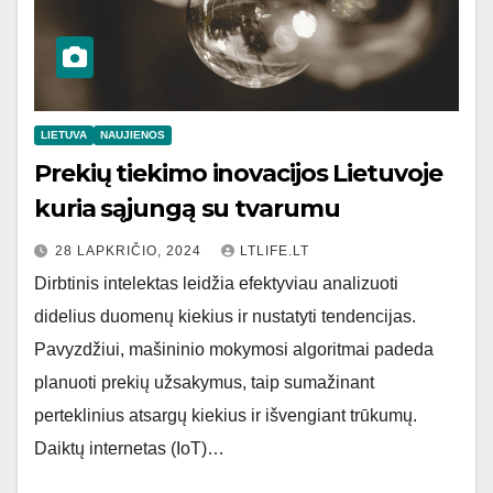
LIETUVA
NAUJIENOS
Prekių tiekimo inovacijos Lietuvoje
kuria sąjungą su tvarumu
28 LAPKRIČIO, 2024
LTLIFE.LT
Dirbtinis intelektas leidžia efektyviau analizuoti
didelius duomenų kiekius ir nustatyti tendencijas.
Pavyzdžiui, mašininio mokymosi algoritmai padeda
planuoti prekių užsakymus, taip sumažinant
perteklinius atsargų kiekius ir išvengiant trūkumų.
Daiktų internetas (IoT)…