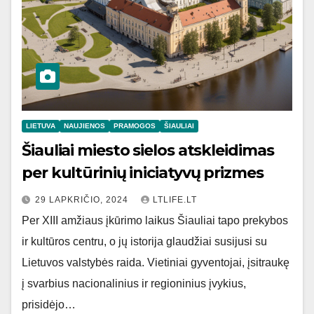
LIETUVA
NAUJIENOS
PRAMOGOS
ŠIAULIAI
Šiauliai miesto sielos atskleidimas
per kultūrinių iniciatyvų prizmes
29 LAPKRIČIO, 2024
LTLIFE.LT
Per XIII amžiaus įkūrimo laikus Šiauliai tapo prekybos
ir kultūros centru, o jų istorija glaudžiai susijusi su
Lietuvos valstybės raida. Vietiniai gyventojai, įsitraukę
į svarbius nacionalinius ir regioninius įvykius,
prisidėjo…