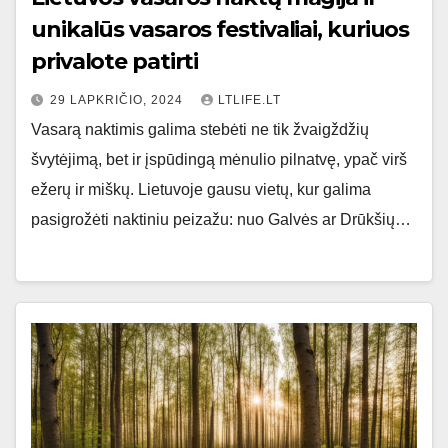
unikalūs vasaros festivaliai, kuriuos
privalote patirti
29 LAPKRIČIO, 2024
LTLIFE.LT
Vasarą naktimis galima stebėti ne tik žvaigždžių
švytėjimą, bet ir įspūdingą mėnulio pilnatvę, ypač virš
ežerų ir miškų. Lietuvoje gausu vietų, kur galima
pasigrožėti naktiniu peizažu: nuo Galvės ar Drūkšių…