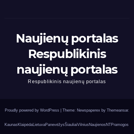
Naujienų portalas
Respublikinis
naujienų portalas
Respublikinis naujienų portalas
Proudly powered by WordPress
|
Theme: Newspaperex by
Themeansar
.
Kaunas
Klaipėda
Lietuva
Panevėžys
Šiauliai
Vilnius
Naujienos
NT
Pramogos