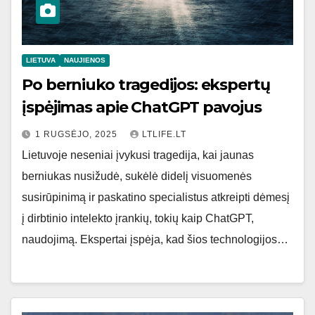
LIETUVA
NAUJIENOS
Po berniuko tragedijos: ekspertų
įspėjimas apie ChatGPT pavojus
1 RUGSĖJO, 2025
LTLIFE.LT
Lietuvoje neseniai įvykusi tragedija, kai jaunas
berniukas nusižudė, sukėlė didelį visuomenės
susirūpinimą ir paskatino specialistus atkreipti dėmesį
į dirbtinio intelekto įrankių, tokių kaip ChatGPT,
naudojimą. Ekspertai įspėja, kad šios technologijos…