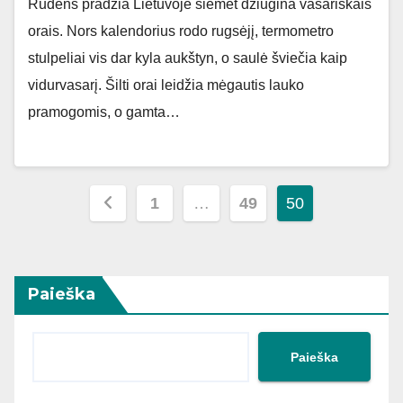
Rudens pradžia Lietuvoje šiemet džiugina vasariškais
orais. Nors kalendorius rodo rugsėjį, termometro
stulpeliai vis dar kyla aukštyn, o saulė šviečia kaip
vidurvasarį. Šilti orai leidžia mėgautis lauko
pramogomis, o gamta…
Įrašų
1
…
49
50
puslapiavimas
Paieška
Paieška