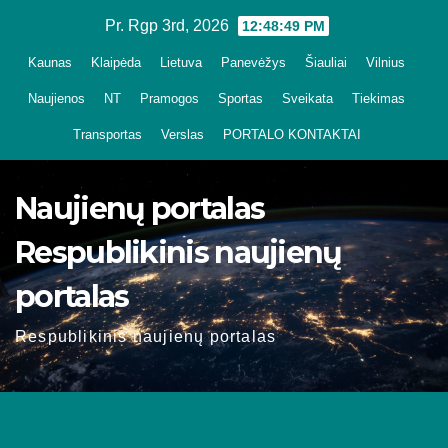
Skip
Pr. Rgp 3rd, 2026
12:48:49 PM
to
Kaunas
Klaipėda
Lietuva
Panevėžys
Šiauliai
Vilnius
content
Naujienos
NT
Pramogos
Sportas
Sveikata
Tiekimas
Transportas
Verslas
PORTALO KONTAKTAI
Naujienų portalas
Respublikinis naujienų
portalas
Respublikinis naujienų portalas