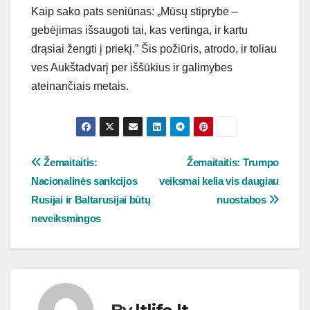
Kaip sako pats seniūnas: „Mūsų stiprybė –
gebėjimas išsaugoti tai, kas vertinga, ir kartu
drąsiai žengti į priekį.” Šis požiūris, atrodo, ir toliau
ves Aukštadvarį per iššūkius ir galimybes
ateinančiais metais.
Navigacija
Žemaitaitis:
Žemaitaitis: Trumpo
Nacionalinės sankcijos
veiksmai kelia vis daugiau
tarp
Rusijai ir Baltarusijai būtų
nuostabos
įrašų
neveiksmingos