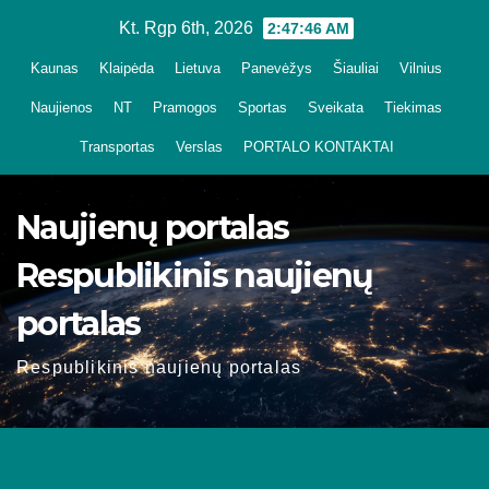
Skip
Kt. Rgp 6th, 2026
2:47:46 AM
to
Kaunas
Klaipėda
Lietuva
Panevėžys
Šiauliai
Vilnius
content
Naujienos
NT
Pramogos
Sportas
Sveikata
Tiekimas
Transportas
Verslas
PORTALO KONTAKTAI
Naujienų portalas
Respublikinis naujienų
portalas
Respublikinis naujienų portalas