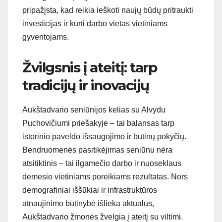
pripažįsta, kad reikia ieškoti naujų būdų pritraukti
investicijas ir kurti darbo vietas vietiniams
gyventojams.
Žvilgsnis į ateitį: tarp
tradicijų ir inovacijų
Aukštadvario seniūnijos kelias su Alvydu
Puchovičiumi priešakyje – tai balansas tarp
istorinio paveldo išsaugojimo ir būtinų pokyčių.
Bendruomenės pasitikėjimas seniūnu nėra
atsitiktinis – tai ilgamečio darbo ir nuoseklaus
dėmesio vietiniams poreikiams rezultatas. Nors
demografiniai iššūkiai ir infrastruktūros
atnaujinimo būtinybė išlieka aktualūs,
Aukštadvario žmonės žvelgia į ateitį su viltimi.