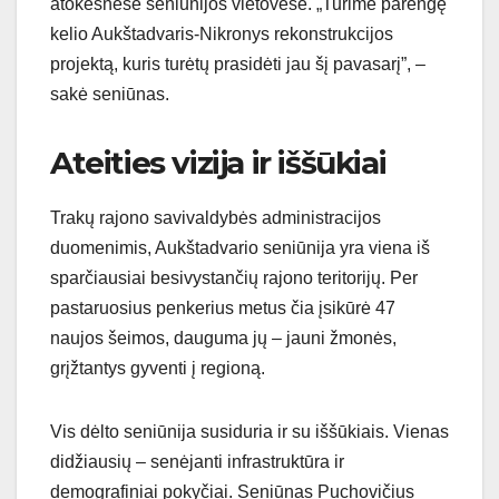
atokesnėse seniūnijos vietovėse. „Turime parengę
kelio Aukštadvaris-Nikronys rekonstrukcijos
projektą, kuris turėtų prasidėti jau šį pavasarį”, –
sakė seniūnas.
Ateities vizija ir iššūkiai
Trakų rajono savivaldybės administracijos
duomenimis, Aukštadvario seniūnija yra viena iš
sparčiausiai besivystančių rajono teritorijų. Per
pastaruosius penkerius metus čia įsikūrė 47
naujos šeimos, dauguma jų – jauni žmonės,
grįžtantys gyventi į regioną.
Vis dėlto seniūnija susiduria ir su iššūkiais. Vienas
didžiausių – senėjanti infrastruktūra ir
demografiniai pokyčiai. Seniūnas Puchovičius