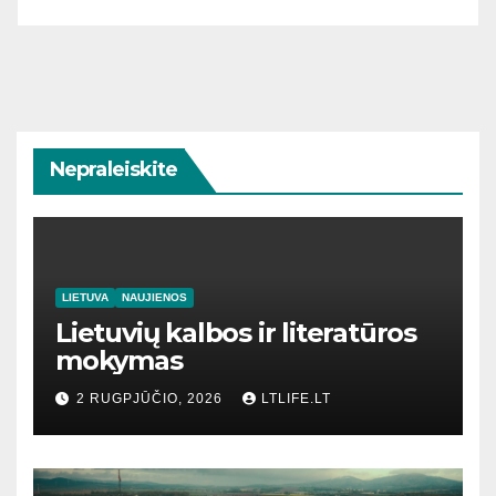
Nepraleiskite
LIETUVA
NAUJIENOS
Lietuvių kalbos ir literatūros
mokymas
2 RUGPJŪČIO, 2026
LTLIFE.LT