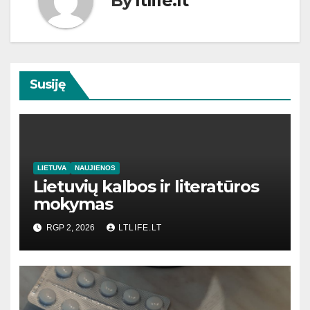
By
ltlife.lt
Susiję
LIETUVA
NAUJIENOS
Lietuvių kalbos ir literatūros
mokymas
RGP 2, 2026
LTLIFE.LT