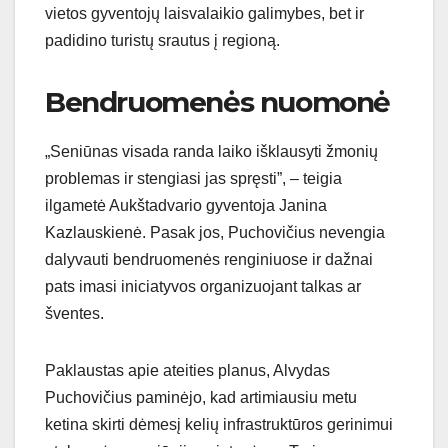
vietos gyventojų laisvalaikio galimybes, bet ir
padidino turistų srautus į regioną.
Bendruomenės nuomonė
„Seniūnas visada randa laiko išklausyti žmonių
problemas ir stengiasi jas spręsti”, – teigia
ilgametė Aukštadvario gyventoja Janina
Kazlauskienė. Pasak jos, Puchovičius nevengia
dalyvauti bendruomenės renginiuose ir dažnai
pats imasi iniciatyvos organizuojant talkas ar
šventes.
Paklaustas apie ateities planus, Alvydas
Puchovičius paminėjo, kad artimiausiu metu
ketina skirti dėmesį kelių infrastruktūros gerinimui