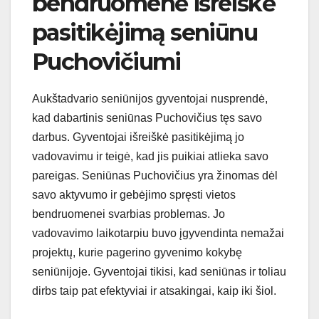
bendruomenė išreiškė
pasitikėjimą seniūnu
Puchovičiumi
Aukštadvario seniūnijos gyventojai nusprendė,
kad dabartinis seniūnas Puchovičius tęs savo
darbus. Gyventojai išreiškė pasitikėjimą jo
vadovavimu ir teigė, kad jis puikiai atlieka savo
pareigas. Seniūnas Puchovičius yra žinomas dėl
savo aktyvumo ir gebėjimo spręsti vietos
bendruomenei svarbias problemas. Jo
vadovavimo laikotarpiu buvo įgyvendinta nemažai
projektų, kurie pagerino gyvenimo kokybę
seniūnijoje. Gyventojai tikisi, kad seniūnas ir toliau
dirbs taip pat efektyviai ir atsakingai, kaip iki šiol.