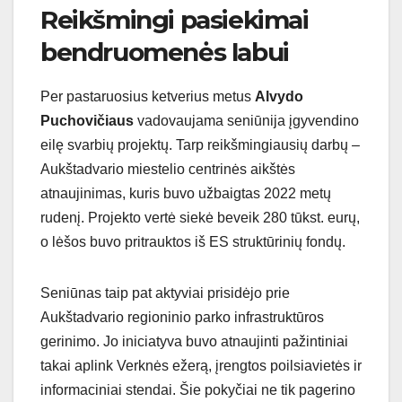
Reikšmingi pasiekimai
bendruomenės labui
Per pastaruosius ketverius metus
Alvydo
Puchovičiaus
vadovaujama seniūnija įgyvendino
eilę svarbių projektų. Tarp reikšmingiausių darbų –
Aukštadvario miestelio centrinės aikštės
atnaujinimas, kuris buvo užbaigtas 2022 metų
rudenį. Projekto vertė siekė beveik 280 tūkst. eurų,
o lėšos buvo pritrauktos iš ES struktūrinių fondų.
Seniūnas taip pat aktyviai prisidėjo prie
Aukštadvario regioninio parko infrastruktūros
gerinimo. Jo iniciatyva buvo atnaujinti pažintiniai
takai aplink Verknės ežerą, įrengtos poilsiavietės ir
informaciniai stendai. Šie pokyčiai ne tik pagerino