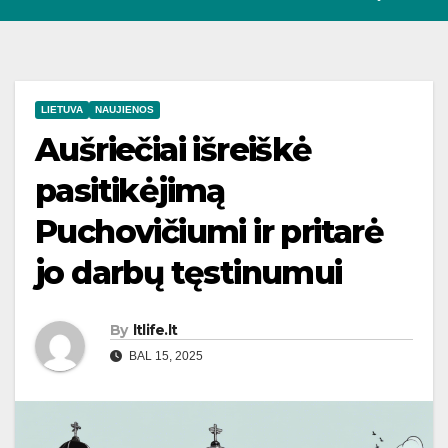
LIETUVA
NAUJIENOS
Aušriečiai išreiškė
pasitikėjimą
Puchovičiumi ir pritarė
jo darbų tęstinumui
By
ltlife.lt
BAL 15, 2025