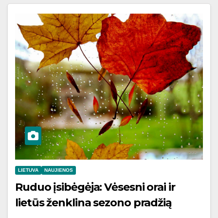
LIETUVA
NAUJIENOS
Ruduo įsibėgėja: Vėsesni orai ir
lietūs ženklina sezono pradžią