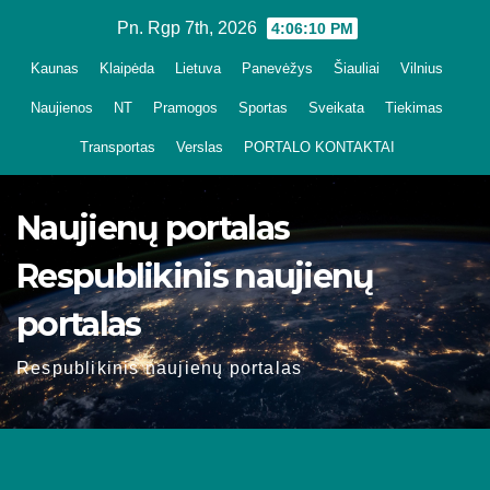
Skip
Pn. Rgp 7th, 2026
4:06:11 PM
to
Kaunas
Klaipėda
Lietuva
Panevėžys
Šiauliai
Vilnius
content
Naujienos
NT
Pramogos
Sportas
Sveikata
Tiekimas
Transportas
Verslas
PORTALO KONTAKTAI
Naujienų portalas
Respublikinis naujienų
portalas
Respublikinis naujienų portalas