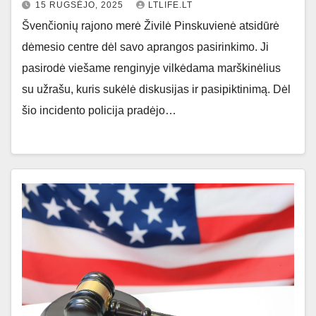
15 RUGSĖJO, 2025
LTLIFE.LT
Švenčionių rajono merė Živilė Pinskuvienė atsidūrė
dėmesio centre dėl savo aprangos pasirinkimo. Ji
pasirodė viešame renginyje vilkėdama marškinėlius
su užrašu, kuris sukėlė diskusijas ir pasipiktinimą. Dėl
šio incidento policija pradėjo…