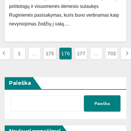
politologų ir visuomenės dėmesio sulaukęs
Ruginienės pasisakymas, kuris buvo vertinamas kaip
nevyniojimas žodžių į vatą.…
Įrašų
1
…
175
176
177
…
702
puslapiavimas
Paieška
Paieška