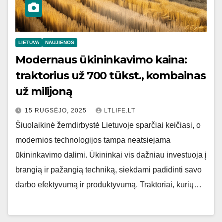
LIETUVA
NAUJIENOS
Modernaus ūkininkavimo kaina:
traktorius už 700 tūkst., kombainas
už milijoną
15 RUGSĖJO, 2025
LTLIFE.LT
Šiuolaikinė žemdirbystė Lietuvoje sparčiai keičiasi, o
modernios technologijos tampa neatsiejama
ūkininkavimo dalimi. Ūkininkai vis dažniau investuoja į
brangią ir pažangią techniką, siekdami padidinti savo
darbo efektyvumą ir produktyvumą. Traktoriai, kurių…