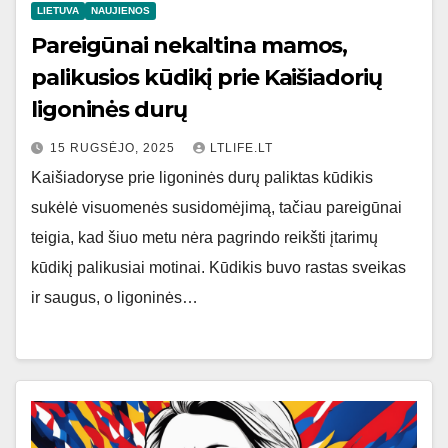
LIETUVA
NAUJIENOS
Pareigūnai nekaltina mamos,
palikusios kūdikį prie Kaišiadorių
ligoninės durų
15 RUGSĖJO, 2025
LTLIFE.LT
Kaišiadoryse prie ligoninės durų paliktas kūdikis
sukėlė visuomenės susidomėjimą, tačiau pareigūnai
teigia, kad šiuo metu nėra pagrindo reikšti įtarimų
kūdikį palikusiai motinai. Kūdikis buvo rastas sveikas
ir saugus, o ligoninės…