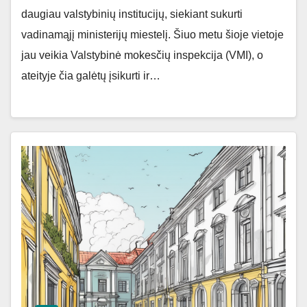
daugiau valstybinių institucijų, siekiant sukurti
vadinamąjį ministerijų miestelį. Šiuo metu šioje vietoje
jau veikia Valstybinė mokesčių inspekcija (VMI), o
ateityje čia galėtų įsikurti ir…