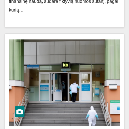
finansinę naudą, sudarė fiktyvią nuomos sutartį, pagal
kurią…