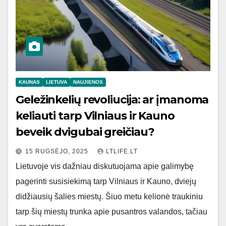
KAUNAS
LIETUVA
NAUJIENOS
Geležinkelių revoliucija: ar įmanoma
keliauti tarp Vilniaus ir Kauno
beveik dvigubai greičiau?
15 RUGSĖJO, 2025
LTLIFE.LT
Lietuvoje vis dažniau diskutuojama apie galimybę
pagerinti susisiekimą tarp Vilniaus ir Kauno, dviejų
didžiausių šalies miestų. Šiuo metu kelionė traukiniu
tarp šių miestų trunka apie pusantros valandos, tačiau