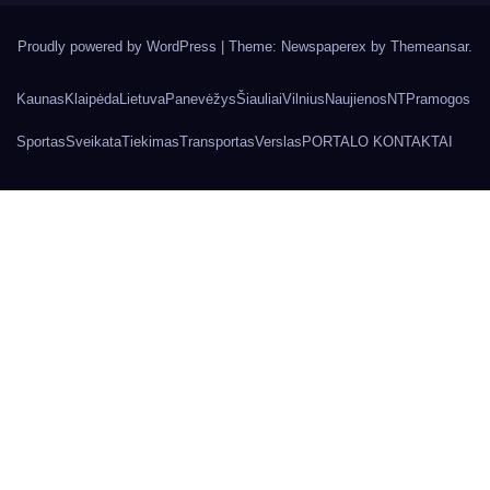
Proudly powered by WordPress
|
Theme: Newspaperex by
Themeansar
.
Kaunas
Klaipėda
Lietuva
Panevėžys
Šiauliai
Vilnius
Naujienos
NT
Pramogos
Sportas
Sveikata
Tiekimas
Transportas
Verslas
PORTALO KONTAKTAI