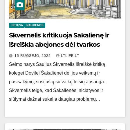
LIETUVA
NAUJIENOS
Skvernelis kritikuoja Sakalienę ir
išreiškia abejones dėl tvarkos
15 RUGSĖJO, 2025
LTLIFE.LT
Seimo narys Saulius Skvernelis išreiškė kritiką
kolegei Dovilei Šakalienei dėl jos veiksmų ir
pasisakymų, susijusių su vaikų teisių apsauga.
Skvernelis teigė, kad Šakalienės iniciatyvos ir
siūlymai dažnai sukelia daugiau problemų…