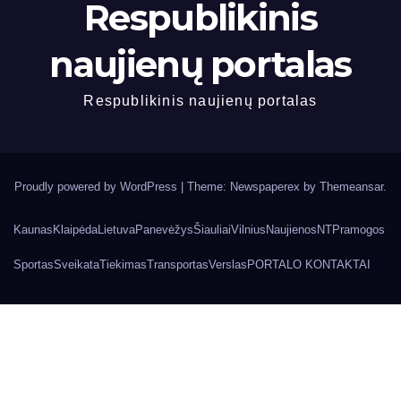
Respublikinis
naujienų portalas
Respublikinis naujienų portalas
Proudly powered by WordPress
|
Theme: Newspaperex by
Themeansar
.
Kaunas
Klaipėda
Lietuva
Panevėžys
Šiauliai
Vilnius
Naujienos
NT
Pramogos
Sportas
Sveikata
Tiekimas
Transportas
Verslas
PORTALO KONTAKTAI