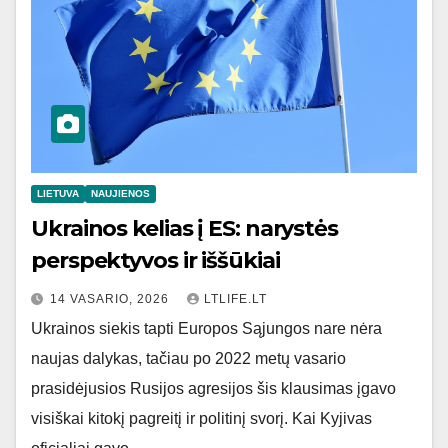
LIETUVA
NAUJIENOS
Ukrainos kelias į ES: narystės
perspektyvos ir iššūkiai
14 VASARIO, 2026
LTLIFE.LT
Ukrainos siekis tapti Europos Sąjungos nare nėra
naujas dalykas, tačiau po 2022 metų vasario
prasidėjusios Rusijos agresijos šis klausimas įgavo
visiškai kitokį pagreitį ir politinį svorį. Kai Kyjivas