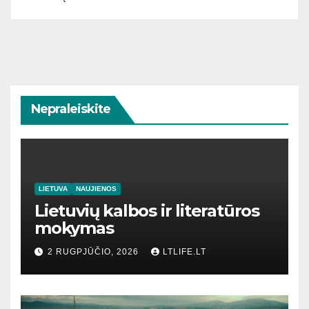
Nepraleiskite
LIETUVA
NAUJIENOS
Lietuvių kalbos ir literatūros
mokymas
2 RUGPJŪČIO, 2026
LTLIFE.LT