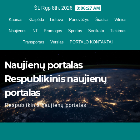
Skip
Št. Rgp 8th, 2026
3:06:29 AM
to
Kaunas
Klaipėda
Lietuva
Panevėžys
Šiauliai
Vilnius
content
Naujienos
NT
Pramogos
Sportas
Sveikata
Tiekimas
Transportas
Verslas
PORTALO KONTAKTAI
Naujienų portalas
Respublikinis naujienų
portalas
Respublikinis naujienų portalas