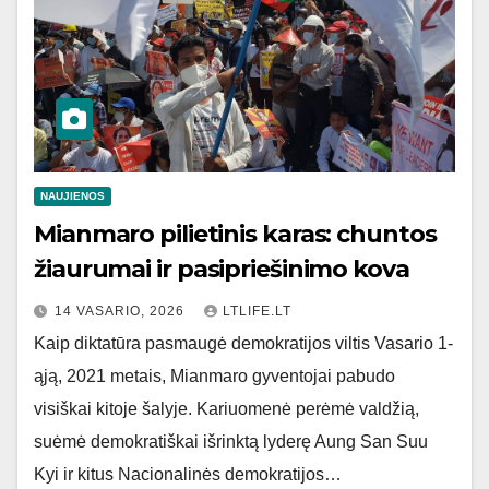
NAUJIENOS
Mianmaro pilietinis karas: chuntos
žiaurumai ir pasipriešinimo kova
14 VASARIO, 2026
LTLIFE.LT
Kaip diktatūra pasmaugė demokratijos viltis Vasario 1-
ąją, 2021 metais, Mianmaro gyventojai pabudo
visiškai kitoje šalyje. Kariuomenė perėmė valdžią,
suėmė demokratiškai išrinktą lyderę Aung San Suu
Kyi ir kitus Nacionalinės demokratijos…