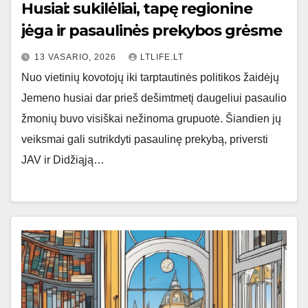
Husiai: sukilėliai, tapę regionine
jėga ir pasaulinės prekybos grėsme
13 VASARIO, 2026
LTLIFE.LT
Nuo vietinių kovotojų iki tarptautinės politikos žaidėjų
Jemeno husiai dar prieš dešimtmetį daugeliui pasaulio
žmonių buvo visiškai nežinoma grupuotė. Šiandien jų
veiksmai gali sutrikdyti pasaulinę prekybą, priversti
JAV ir Didžiąją…