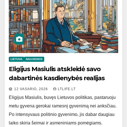
LIETUVA
NAUJIENOS
Eligijus Masiulis atskleidė savo
dabartinės kasdienybės realijas
12 VASARIO, 2026
LTLIFE.LT
Eligijus Masiulis, buvęs Lietuvos politikas, pastaruoju
metu gyvena gerokai ramesnį gyvenimą nei anksčiau.
Po intensyvaus politinio gyvenimo, jis dabar daugiau
laiko skiria šeimai ir asmeniniams pomėgiams.