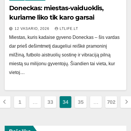
Doneckas: miestas-vaiduoklis,
kuriame liko tik karo garsai
12 VASARIO, 2026
LTLIFE.LT
Miestas, kuris kadaise gyveno Doneckas – šis vardas
dar prieš dešimtmetį daugeliui reiškė pramoninį
milžiną, futbolo aistruolių sostinę ir vibraciją pilną
miestą su milijonu gyventojų. Šiandien tai vieta, kur
vietoj…
Įrašų
1
…
33
34
35
…
702
puslapiavimas