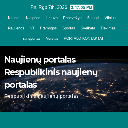
Skip
Pn. Rgp 7th, 2026
3:47:06 PM
to
Kaunas
Klaipėda
Lietuva
Panevėžys
Šiauliai
Vilnius
content
Naujienos
NT
Pramogos
Sportas
Sveikata
Tiekimas
Transportas
Verslas
PORTALO KONTAKTAI
Naujienų portalas
Respublikinis naujienų
portalas
Respublikinis naujienų portalas