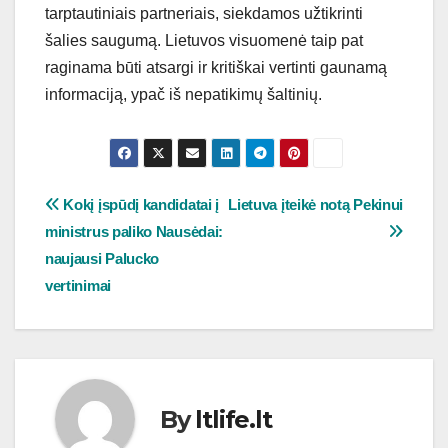
tarptautiniais partneriais, siekdamos užtikrinti
šalies saugumą. Lietuvos visuomenė taip pat
raginama būti atsargi ir kritiškai vertinti gaunamą
informaciją, ypač iš nepatikimų šaltinių.
Navigacija
Kokį įspūdį kandidatai į
Lietuva įteikė notą Pekinui
ministrus paliko Nausėdai:
tarp
naujausi Palucko
įrašų
vertinimai
By
ltlife.lt