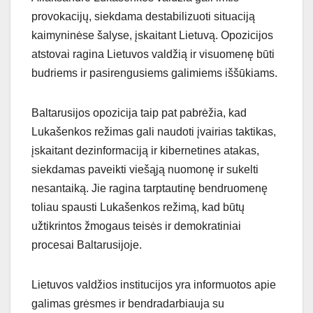
provokacijų, siekdama destabilizuoti situaciją
kaimyninėse šalyse, įskaitant Lietuvą. Opozicijos
atstovai ragina Lietuvos valdžią ir visuomenę būti
budriems ir pasirengusiems galimiems iššūkiams.
Baltarusijos opozicija taip pat pabrėžia, kad
Lukašenkos režimas gali naudoti įvairias taktikas,
įskaitant dezinformaciją ir kibernetines atakas,
siekdamas paveikti viešąją nuomonę ir sukelti
nesantaiką. Jie ragina tarptautinę bendruomenę
toliau spausti Lukašenkos režimą, kad būtų
užtikrintos žmogaus teisės ir demokratiniai
procesai Baltarusijoje.
Lietuvos valdžios institucijos yra informuotos apie
galimas grėsmes ir bendradarbiauja su