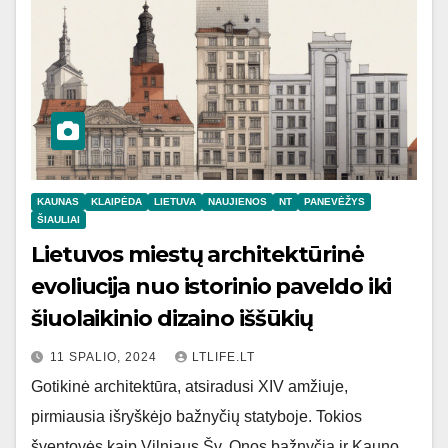
KAUNAS
KLAIPĖDA
LIETUVA
NAUJIENOS
NT
PANEVĖŽYS
ŠIAULIAI
Lietuvos miestų architektūrinė
evoliucija nuo istorinio paveldo iki
šiuolaikinio dizaino iššūkių
11 SPALIO, 2024
LTLIFE.LT
Gotikinė architektūra, atsiradusi XIV amžiuje,
pirmiausia išryškėjo bažnyčių statyboje. Tokios
šventovės kaip Vilniaus Šv. Onos bažnyčia ir Kauno