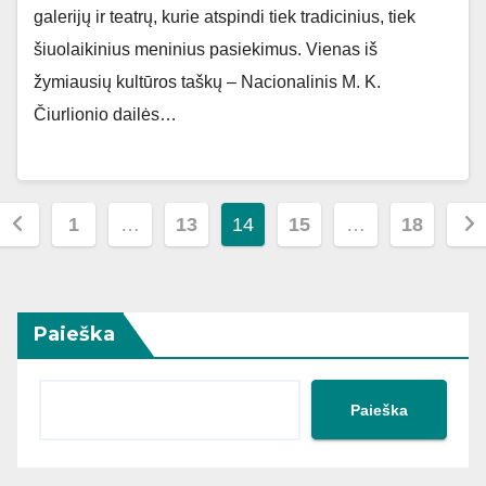
galerijų ir teatrų, kurie atspindi tiek tradicinius, tiek
šiuolaikinius meninius pasiekimus. Vienas iš
žymiausių kultūros taškų – Nacionalinis M. K.
Čiurlionio dailės…
Įrašų
1
…
13
14
15
…
18
puslapiavimas
Paieška
Paieška