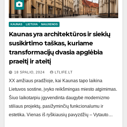
KAUNAS
LIETUVA
NAUJIENOS
Kaunas yra architektūros ir siekių
susikirtimo taškas, kuriame
transformacijų dvasia apglėbia
praeitį ir ateitį
18 SPALIO, 2024
LTLIFE.LT
XX amžiaus pradžioje, kai Kaunas tapo laikina
Lietuvos sostine, įvyko reikšmingas miesto atgimimas.
Šiuo laikotarpiu įgyvendinta daugybė modernizmo
stiliaus projektų, pasižyminčių funkcionalumu ir
estetika. Vienas iš ryškiausių pavyzdžių – Vytauto…