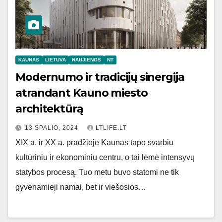
KAUNAS
LIETUVA
NAUJIENOS
NT
Modernumo ir tradicijų sinergija
atrandant Kauno miesto
architektūrą
13 SPALIO, 2024
LTLIFE.LT
XIX a. ir XX a. pradžioje Kaunas tapo svarbiu
kultūriniu ir ekonominiu centru, o tai lėmė intensyvų
statybos procesą. Tuo metu buvo statomi ne tik
gyvenamieji namai, bet ir viešosios…