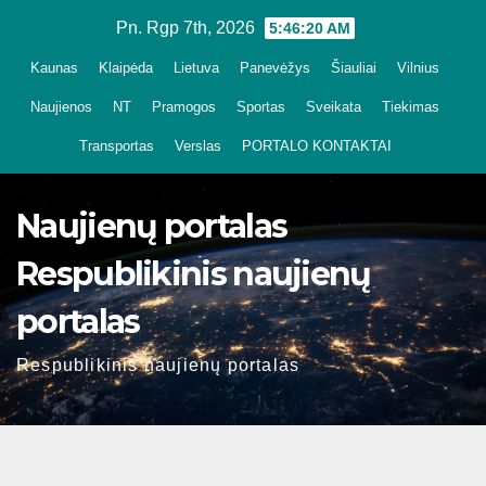
Skip
Pn. Rgp 7th, 2026
5:46:21 AM
to
Kaunas
Klaipėda
Lietuva
Panevėžys
Šiauliai
Vilnius
content
Naujienos
NT
Pramogos
Sportas
Sveikata
Tiekimas
Transportas
Verslas
PORTALO KONTAKTAI
Naujienų portalas
Respublikinis naujienų
portalas
Respublikinis naujienų portalas