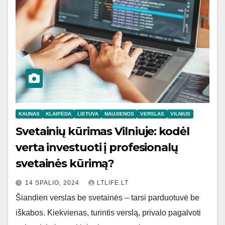
KAUNAS
KLAIPĖDA
LIETUVA
NAUJIENOS
VERSLAS
VILNIUS
Svetainių kūrimas Vilniuje: kodėl
verta investuoti į profesionalų
svetainės kūrimą?
14 SPALIO, 2024
LTLIFE.LT
Šiandien verslas be svetainės – tarsi parduotuvė be
iškabos. Kiekvienas, turintis verslą, privalo pagalvoti