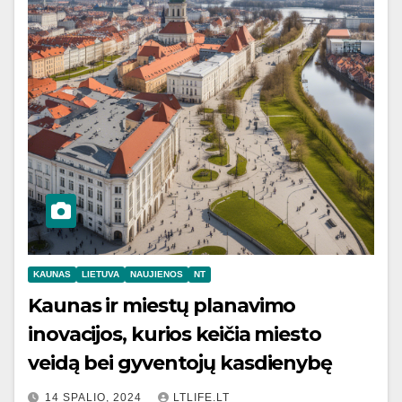
KAUNAS
LIETUVA
NAUJIENOS
NT
Kaunas ir miestų planavimo
inovacijos, kurios keičia miesto
veidą bei gyventojų kasdienybę
14 SPALIO, 2024
LTLIFE.LT