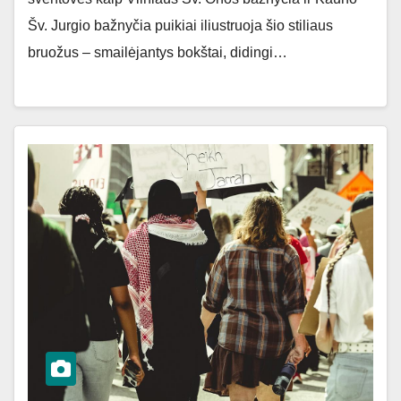
Šv. Jurgio bažnyčia puikiai iliustruoja šio stiliaus
bruožus – smailėjantys bokštai, didingi…