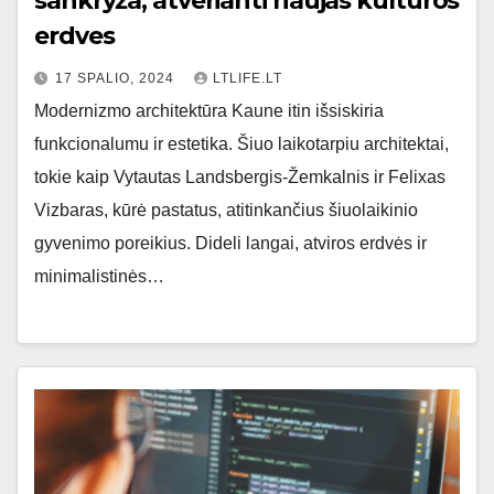
sankryža, atverianti naujas kultūros
erdves
17 SPALIO, 2024
LTLIFE.LT
Modernizmo architektūra Kaune itin išsiskiria
funkcionalumu ir estetika. Šiuo laikotarpiu architektai,
tokie kaip Vytautas Landsbergis-Žemkalnis ir Felixas
Vizbaras, kūrė pastatus, atitinkančius šiuolaikinio
gyvenimo poreikius. Dideli langai, atviros erdvės ir
minimalistinės…