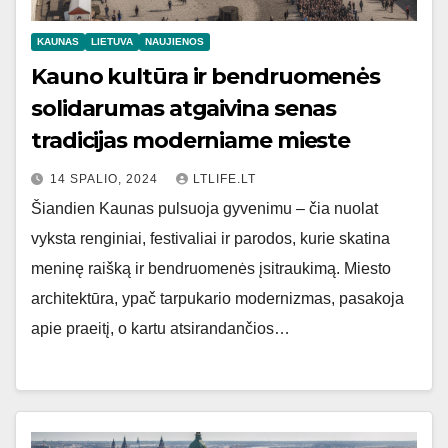
KAUNAS
LIETUVA
NAUJIENOS
Kauno kultūra ir bendruomenės
solidarumas atgaivina senas
tradicijas moderniame mieste
14 SPALIO, 2024
LTLIFE.LT
Šiandien Kaunas pulsuoja gyvenimu – čia nuolat
vyksta renginiai, festivaliai ir parodos, kurie skatina
meninę raišką ir bendruomenės įsitraukimą. Miesto
architektūra, ypač tarpukario modernizmas, pasakoja
apie praeitį, o kartu atsirandančios…