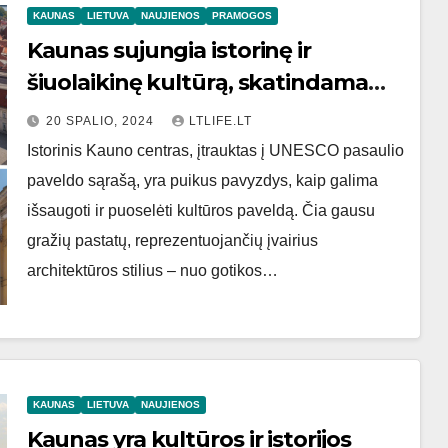
KAUNAS
LIETUVA
NAUJIENOS
PRAMOGOS
Kaunas sujungia istorinę ir
šiuolaikinę kultūrą, skatindama
meninę ekspresiją ir inovacijas
20 SPALIO, 2024
LTLIFE.LT
Istorinis Kauno centras, įtrauktas į UNESCO pasaulio
paveldo sąrašą, yra puikus pavyzdys, kaip galima
išsaugoti ir puoselėti kultūros paveldą. Čia gausu
gražių pastatų, reprezentuojančių įvairius
architektūros stilius – nuo gotikos…
KAUNAS
LIETUVA
NAUJIENOS
Kaunas yra kultūros ir istorijos