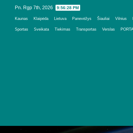
Skip
Pn. Rgp 7th, 2026
9:56:29 PM
to
Kaunas
Klaipėda
Lietuva
Panevėžys
Šiauliai
Vilnius
content
Sportas
Sveikata
Tiekimas
Transportas
Verslas
PORTA