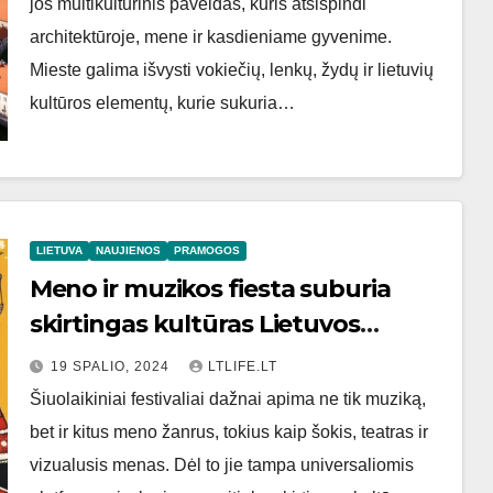
jos multikultūrinis paveldas, kuris atsispindi
architektūroje, mene ir kasdieniame gyvenime.
Mieste galima išvysti vokiečių, lenkų, žydų ir lietuvių
kultūros elementų, kurie sukuria…
LIETUVA
NAUJIENOS
PRAMOGOS
Meno ir muzikos fiesta suburia
skirtingas kultūras Lietuvos
festivaliuose
19 SPALIO, 2024
LTLIFE.LT
Šiuolaikiniai festivaliai dažnai apima ne tik muziką,
bet ir kitus meno žanrus, tokius kaip šokis, teatras ir
vizualusis menas. Dėl to jie tampa universaliomis