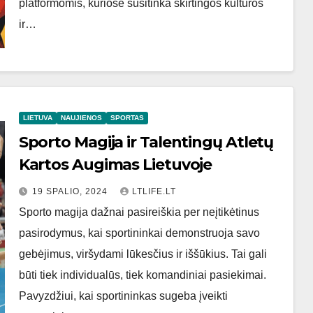
platformomis, kuriose susitinka skirtingos kultūros
ir…
LIETUVA
NAUJIENOS
SPORTAS
Sporto Magija ir Talentingų Atletų
Kartos Augimas Lietuvoje
19 SPALIO, 2024
LTLIFE.LT
Sporto magija dažnai pasireiškia per neįtikėtinus
pasirodymus, kai sportininkai demonstruoja savo
gebėjimus, viršydami lūkesčius ir iššūkius. Tai gali
būti tiek individualūs, tiek komandiniai pasiekimai.
Pavyzdžiui, kai sportininkas sugeba įveikti