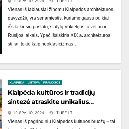
19 SPALIO, 2024
LTLIFE.LT
Vienas iš labiausiai žinomų Klaipėdos architektūros
pavyzdžių yra senamiestis, kuriame gausu puikiai
išsilaikiusių pastatų, statytų Vokietijos, o vėliau ir
Rusijos laikais. Ypač išsiskiria XIX a. architektūros
stiliai, tokie kaip neoklasicizmas…
KLAIPĖDA
LIETUVA
PRAMOGOS
Klaipėda kultūros ir tradicijų
sintezė atraskite unikalius
renginius pasaulinio lygio
19 SPALIO, 2024
LTLIFE.LT
prirodūse
Vienas iš pagrindinių Klaipėdos kultūros bruožų – tai