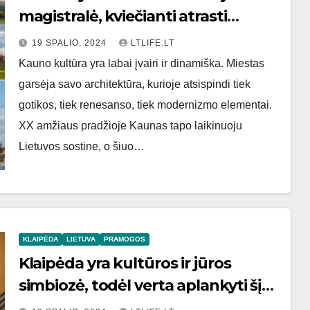
magistralė, kviečianti atrasti
naujus horizontus
19 SPALIO, 2024
LTLIFE.LT
Kauno kultūra yra labai įvairi ir dinamiška. Miestas
garsėja savo architektūra, kurioje atsispindi tiek
gotikos, tiek renesanso, tiek modernizmo elementai.
XX amžiaus pradžioje Kaunas tapo laikinuoju
Lietuvos sostine, o šiuo…
KLAIPĖDA
LIETUVA
PRAMOGOS
Klaipėda yra kultūros ir jūros
simbiozė, todėl verta aplankyti šį
nepakartojamą Lietuvos perlą