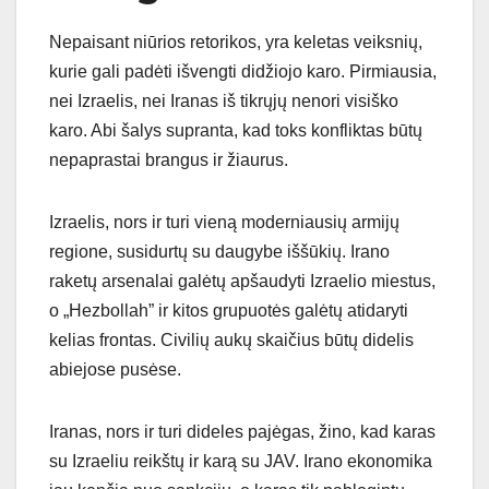
Nepaisant niūrios retorikos, yra keletas veiksnių,
kurie gali padėti išvengti didžiojo karo. Pirmiausia,
nei Izraelis, nei Iranas iš tikrųjų nenori visiško
karo. Abi šalys supranta, kad toks konfliktas būtų
nepaprastai brangus ir žiaurus.
Izraelis, nors ir turi vieną moderniausių armijų
regione, susidurtų su daugybe iššūkių. Irano
raketų arsenalai galėtų apšaudyti Izraelio miestus,
o „Hezbollah” ir kitos grupuotės galėtų atidaryti
kelias frontas. Civilių aukų skaičius būtų didelis
abiejose pusėse.
Iranas, nors ir turi dideles pajėgas, žino, kad karas
su Izraeliu reikštų ir karą su JAV. Irano ekonomika