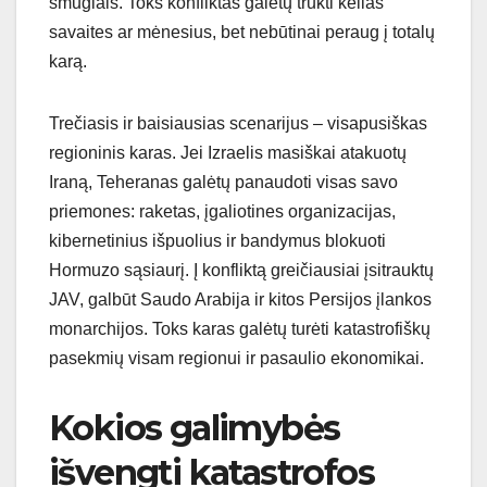
smūgiais. Toks konfliktas galėtų trukti kelias
savaites ar mėnesius, bet nebūtinai peraug į totalų
karą.
Trečiasis ir baisiausias scenarijus – visapusiškas
regioninis karas. Jei Izraelis masiškai atakuotų
Iraną, Teheranas galėtų panaudoti visas savo
priemones: raketas, įgaliotines organizacijas,
kibernetinius išpuolius ir bandymus blokuoti
Hormuzo sąsiaurį. Į konfliktą greičiausiai įsitrauktų
JAV, galbūt Saudo Arabija ir kitos Persijos įlankos
monarchijos. Toks karas galėtų turėti katastrofiškų
pasekmių visam regionui ir pasaulio ekonomikai.
Kokios galimybės
išvengti katastrofos