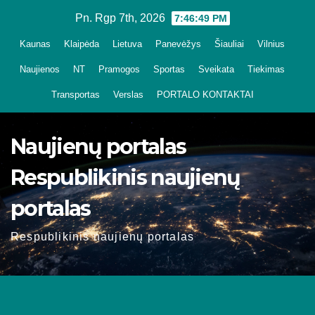
Skip
Pn. Rgp 7th, 2026
7:46:50 PM
to
Kaunas
Klaipėda
Lietuva
Panevėžys
Šiauliai
Vilnius
content
Naujienos
NT
Pramogos
Sportas
Sveikata
Tiekimas
Transportas
Verslas
PORTALO KONTAKTAI
Naujienų portalas
Respublikinis naujienų
portalas
Respublikinis naujienų portalas