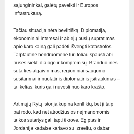
sąjungininkai, galėtų paveikti ir Europos
infrastruktūrą.
Tačiau situacija nėra beviltišką. Diplomatija,
ekonominiai interesai ir abiejų pusių supratimas
apie karo kainą gali padėti išvengti katastrofos.
Tarptautinė bendruomenė turi toliau spausti abi
puses siekti dialogo ir kompromisų. Branduolinės
sutarties atgaivinimas, regioniniai saugumo
susitarimai ir nuolatinis diplomatinis įsitraukimas –
tai kelias, kuris gali nuvesti nuo karo krašto.
Artimųjų Rytų istorija kupina konfliktų, bet ji taip
pat rodo, kad net atrodžiusios neįmanomomis
taikos sutartys gali tapti tikrove. Egiptas ir
Jordanija kadaise kariavo su Izraeliu, o dabar