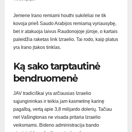
Jemene Irano remiami houthi sukilėliai ne tik
kovoja prieš Saudo Arabijos remiamą vyriausybę,
bet ir atakuoja laivus Raudonojoje jūroje, o kartais
paleidžia raketas link Izraelio. Tai rodo, kaip platus
yra Irano įtakos tinklas.
Ką sako tarptautinė
bendruomenė
JAV tradiciškai yra arčiausias Izraelio
sąjungininkas ir teikia jam kasmetinę karinę
pagalbą, vertą apie 3,8 milijardo dolerių. Tačiau
net Vašingtonas ne visada pritaria Izraelio
veiksmams. Bideno administracija bando