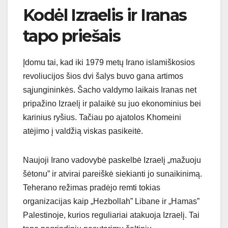
Kodėl Izraelis ir Iranas
tapo priešais
Įdomu tai, kad iki 1979 metų Irano islamiškosios
revoliucijos šios dvi šalys buvo gana artimos
sąjungininkės. Šacho valdymo laikais Iranas net
pripažino Izraelį ir palaikė su juo ekonominius bei
karinius ryšius. Tačiau po ajatolos Khomeini
atėjimo į valdžią viskas pasikeitė.
Naujoji Irano vadovybė paskelbė Izraelį „mažuoju
šėtonu” ir atvirai pareiškė siekianti jo sunaikinimą.
Teherano režimas pradėjo remti tokias
organizacijas kaip „Hezbollah” Libane ir „Hamas”
Palestinoje, kurios reguliariai atakuoja Izraelį. Tai