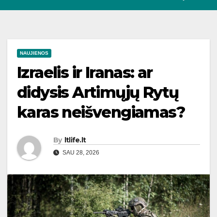
NAUJIENOS
Izraelis ir Iranas: ar
didysis Artimųjų Rytų
karas neišvengiamas?
By
ltlife.lt
SAU 28, 2026