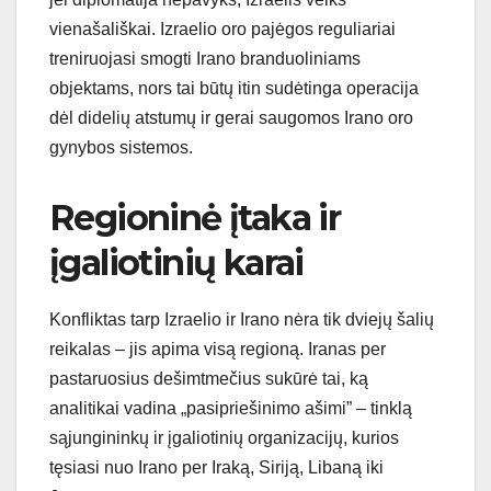
vienašališkai. Izraelio oro pajėgos reguliariai
treniruojasi smogti Irano branduoliniams
objektams, nors tai būtų itin sudėtinga operacija
dėl didelių atstumų ir gerai saugomos Irano oro
gynybos sistemos.
Regioninė įtaka ir
įgaliotinių karai
Konfliktas tarp Izraelio ir Irano nėra tik dviejų šalių
reikalas – jis apima visą regioną. Iranas per
pastaruosius dešimtmečius sukūrė tai, ką
analitikai vadina „pasipriešinimo ašimi” – tinklą
sąjungininkų ir įgaliotinių organizacijų, kurios
tęsiasi nuo Irano per Iraką, Siriją, Libaną iki