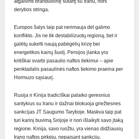
atgaivinti branduolinę sutartį su Iranu, nors
derybos stringa.
Europos šalys taip pat nerimauja dėl galimo
konflikto. Jis ne tik destabilizuotų regioną, bet ir
galėtų sukelti naują pabėgėlių krizę bei
energetikos kainų šuolį. Persijos įlanka yra
kritiškai svarbi pasaulio naftos tiekimui – apie
penktadalis pasaulinės naftos tiekimo praeina per
Hormuzo sąsiaurį.
Rusija ir Kinija tradiciškai palaiko geresnius
santykius su Iranu ir dažnai blokuoja griežtesnes
sankcijas JT Saugumo Taryboje. Maskva taip pat
turi karinį buvimą Sirijoje ir nori išlaikyti savo įtaką
regione. Kinija, savo ruožtu, yra vienas didžiausių
Irano naftos pirkėjų, nepaisant sankcijų.