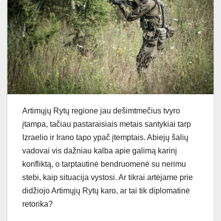
Artimųjų Rytų regione jau dešimtmečius tvyro
įtampa, tačiau pastaraisiais metais santykiai tarp
Izraelio ir Irano tapo ypač įtemptais. Abiejų šalių
vadovai vis dažniau kalba apie galimą karinį
konfliktą, o tarptautinė bendruomenė su nerimu
stebi, kaip situacija vystosi. Ar tikrai artėjame prie
didžiojo Artimųjų Rytų karo, ar tai tik diplomatinė
retorika?