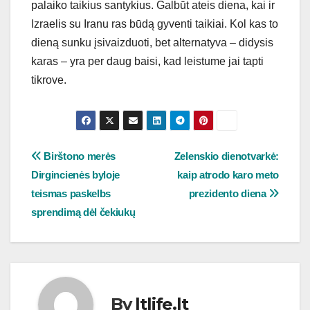
palaiko taikius santykius. Galbūt ateis diena, kai ir
Izraelis su Iranu ras būdą gyventi taikiai. Kol kas to
dieną sunku įsivaizduoti, bet alternatyva – didysis
karas – yra per daug baisi, kad leistume jai tapti
tikrove.
Navigacija
Birštono merės
Zelenskio dienotvarkė:
Dirgincienės byloje
kaip atrodo karo meto
tarp
teismas paskelbs
prezidento diena
įrašų
sprendimą dėl čekiukų
By
ltlife.lt