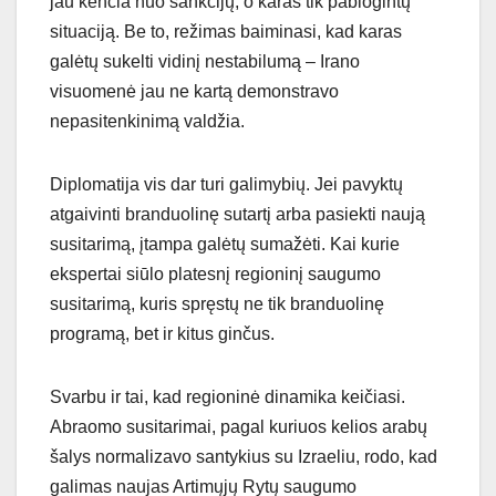
jau kenčia nuo sankcijų, o karas tik pablogintų
situaciją. Be to, režimas baiminasi, kad karas
galėtų sukelti vidinį nestabilumą – Irano
visuomenė jau ne kartą demonstravo
nepasitenkinimą valdžia.
Diplomatija vis dar turi galimybių. Jei pavyktų
atgaivinti branduolinę sutartį arba pasiekti naują
susitarimą, įtampa galėtų sumažėti. Kai kurie
ekspertai siūlo platesnį regioninį saugumo
susitarimą, kuris spręstų ne tik branduolinę
programą, bet ir kitus ginčus.
Svarbu ir tai, kad regioninė dinamika keičiasi.
Abraomo susitarimai, pagal kuriuos kelios arabų
šalys normalizavo santykius su Izraeliu, rodo, kad
galimas naujas Artimųjų Rytų saugumo