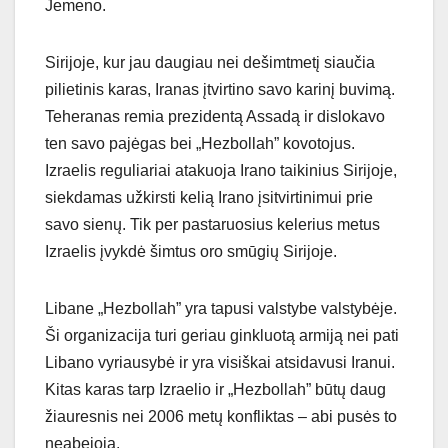
Jemeno.
Sirijoje, kur jau daugiau nei dešimtmetį siaučia
pilietinis karas, Iranas įtvirtino savo karinį buvimą.
Teheranas remia prezidentą Assadą ir dislokavo
ten savo pajėgas bei „Hezbollah” kovotojus.
Izraelis reguliariai atakuoja Irano taikinius Sirijoje,
siekdamas užkirsti kelią Irano įsitvirtinimui prie
savo sienų. Tik per pastaruosius kelerius metus
Izraelis įvykdė šimtus oro smūgių Sirijoje.
Libane „Hezbollah” yra tapusi valstybe valstybėje.
Ši organizacija turi geriau ginkluotą armiją nei pati
Libano vyriausybė ir yra visiškai atsidavusi Iranui.
Kitas karas tarp Izraelio ir „Hezbollah” būtų daug
žiauresnis nei 2006 metų konfliktas – abi pusės to
neabejoja.