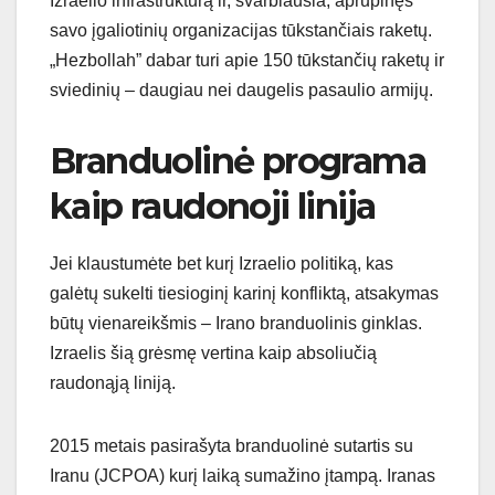
Izraelio infrastruktūrą ir, svarbiausia, aprūpinęs
savo įgaliotinių organizacijas tūkstančiais raketų.
„Hezbollah” dabar turi apie 150 tūkstančių raketų ir
sviedinių – daugiau nei daugelis pasaulio armijų.
Branduolinė programa
kaip raudonoji linija
Jei klaustumėte bet kurį Izraelio politiką, kas
galėtų sukelti tiesioginį karinį konfliktą, atsakymas
būtų vienareikšmis – Irano branduolinis ginklas.
Izraelis šią grėsmę vertina kaip absoliučią
raudonąją liniją.
2015 metais pasirašyta branduolinė sutartis su
Iranu (JCPOA) kurį laiką sumažino įtampą. Iranas