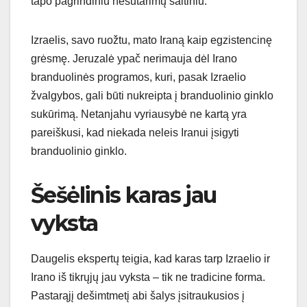
tapo pagrindiniu nesutarimų šaltiniu.
Izraelis, savo ruožtu, mato Iraną kaip egzistencinę
grėsmę. Jeruzalė ypač nerimauja dėl Irano
branduolinės programos, kuri, pasak Izraelio
žvalgybos, gali būti nukreipta į branduolinio ginklo
sukūrimą. Netanjahu vyriausybė ne kartą yra
pareiškusi, kad niekada neleis Iranui įsigyti
branduolinio ginklo.
Šešėlinis karas jau
vyksta
Daugelis ekspertų teigia, kad karas tarp Izraelio ir
Irano iš tikrųjų jau vyksta – tik ne tradicine forma.
Pastarąjį dešimtmetį abi šalys įsitraukusios į