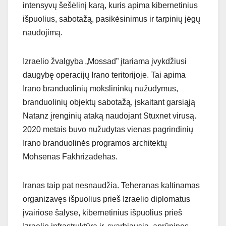
intensyvų šešėlinį karą, kuris apima kibernetinius
išpuolius, sabotažą, pasikėsinimus ir tarpinių jėgų
naudojimą.
Izraelio žvalgyba „Mossad” įtariama įvykdžiusi
daugybę operacijų Irano teritorijoje. Tai apima
Irano branduolinių mokslininkų nužudymus,
branduolinių objektų sabotažą, įskaitant garsiąją
Natanz įrenginių ataką naudojant Stuxnet virusą.
2020 metais buvo nužudytas vienas pagrindinių
Irano branduolinės programos architektų
Mohsenas Fakhrizadehas.
Iranas taip pat nesnaudžia. Teheranas kaltinamas
organizavęs išpuolius prieš Izraelio diplomatus
įvairiose šalyse, kibernetinius išpuolius prieš