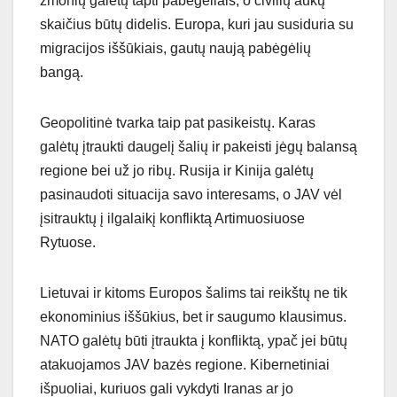
žmonių galėtų tapti pabėgėliais, o civilių aukų
skaičius būtų didelis. Europa, kuri jau susiduria su
migracijos iššūkiais, gautų naują pabėgėlių
bangą.
Geopolitinė tvarka taip pat pasikeistų. Karas
galėtų įtraukti daugelį šalių ir pakeisti jėgų balansą
regione bei už jo ribų. Rusija ir Kinija galėtų
pasinaudoti situacija savo interesams, o JAV vėl
įsitrauktų į ilgalaikį konfliktą Artimuosiuose
Rytuose.
Lietuvai ir kitoms Europos šalims tai reikštų ne tik
ekonominius iššūkius, bet ir saugumo klausimus.
NATO galėtų būti įtraukta į konfliktą, ypač jei būtų
atakuojamos JAV bazės regione. Kibernetiniai
išpuoliai, kuriuos gali vykdyti Iranas ar jo