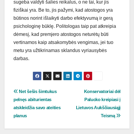
sugeba valdyti šalies reikalus, o ne tai, kur jis
fiziškai yra. Be to, jis pažymi, kad atostogos yra
būtinos norint išlaikyti darbo efektyvumą ir gerą
psichologinę būklę. Politologas taip pat atkreipia
dėmesį, kad premjero atostogos neturėtų būti
vertinamos kaip atsakomybės vengimas, jei tuo
metu yra užtikrinamas sklandus vyriausybės
darbas.
Navigacija
Net šešis šimtukus
Konservatoriai dėl
pelnęs abiturientas
Palucko kreipiasi į
tarp
atskleidžia savo ateities
Lietuvos Aukščiausiąjį
įrašų
planus
Teismą