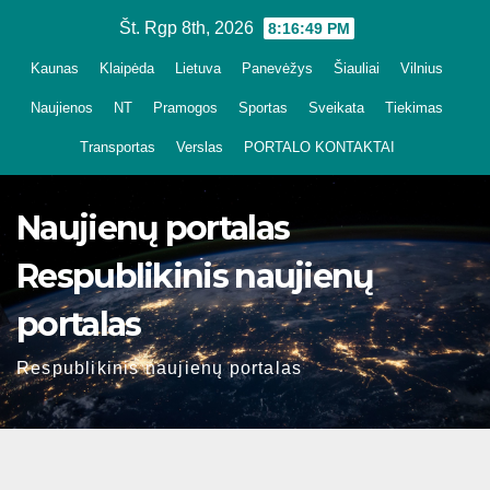
Skip
Št. Rgp 8th, 2026
8:16:49 PM
to
Kaunas
Klaipėda
Lietuva
Panevėžys
Šiauliai
Vilnius
content
Naujienos
NT
Pramogos
Sportas
Sveikata
Tiekimas
Transportas
Verslas
PORTALO KONTAKTAI
Naujienų portalas
Respublikinis naujienų
portalas
Respublikinis naujienų portalas