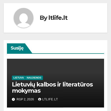
By
ltlife.lt
Susiję
LIETUVA
NAUJIENOS
Lietuvių kalbos ir literatūros
mokymas
RGP 2, 2026
LTLIFE.LT