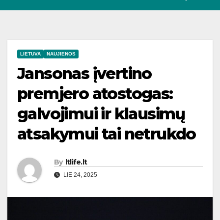
LIETUVA
NAUJIENOS
Jansonas įvertino
premjero atostogas:
galvojimui ir klausimų
atsakymui tai netrukdo
By
ltlife.lt
LIE 24, 2025