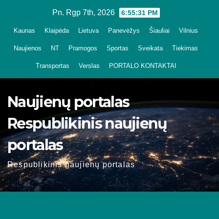
Skip
Pn. Rgp 7th, 2026
6:55:32 PM
to
Kaunas
Klaipėda
Lietuva
Panevėžys
Šiauliai
Vilnius
content
Naujienos
NT
Pramogos
Sportas
Sveikata
Tiekimas
Transportas
Verslas
PORTALO KONTAKTAI
Naujienų portalas
Respublikinis naujienų
portalas
Respublikinis naujienų portalas