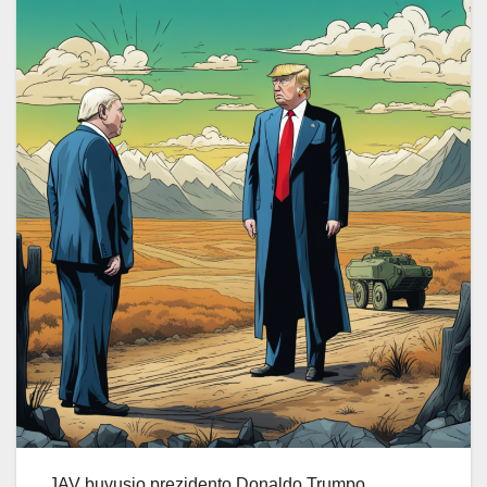
JAV buvusio prezidento Donaldo Trumpo