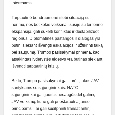
interesams.
Tarptautinė bendruomenė stebi situaciją su
nerimu, nes bet kokie veiksmai, susiję su teritorine
ekspansija, gali sukelti konfliktus ir destabilizuoti
regionus. Diplomatinės pastangos ir dialogas yra
būtini siekiant išvengti eskalacijos ir užtikrinti taiką
bei saugumą. Trumpo pasisakymai primena, kad
atsakingas lyderystės elgesys yra būtinas siekiant
išvengti tarptautinių krizių.
Be to, Trumpo pasisakymai gali turėti įtakos JAV
santykiams su sąjungininkais. NATO
sąjungininkai gali jaustis nesaugūs dėl galimų
JAV veiksmų, kurie gali prieštarauti aljanso
principams. Tai gali susilpninti transatlantinį