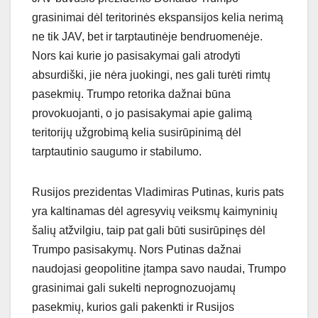
grasinimai dėl teritorinės ekspansijos kelia nerimą
ne tik JAV, bet ir tarptautinėje bendruomenėje.
Nors kai kurie jo pasisakymai gali atrodyti
absurdiški, jie nėra juokingi, nes gali turėti rimtų
pasekmių. Trumpo retorika dažnai būna
provokuojanti, o jo pasisakymai apie galimą
teritorijų užgrobimą kelia susirūpinimą dėl
tarptautinio saugumo ir stabilumo.
Rusijos prezidentas Vladimiras Putinas, kuris pats
yra kaltinamas dėl agresyvių veiksmų kaimyninių
šalių atžvilgiu, taip pat gali būti susirūpinęs dėl
Trumpo pasisakymų. Nors Putinas dažnai
naudojasi geopolitine įtampa savo naudai, Trumpo
grasinimai gali sukelti neprognozuojamų
pasekmių, kurios gali pakenkti ir Rusijos