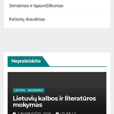
Senėjimas ir ilgaamžiškumas
Kelionių draudimas
Nepraleiskite
LIETUVA
NAUJIENOS
Lietuvių kalbos ir literatūros
mokymas
2 RUGPJŪČIO, 2026
LTLIFE.LT