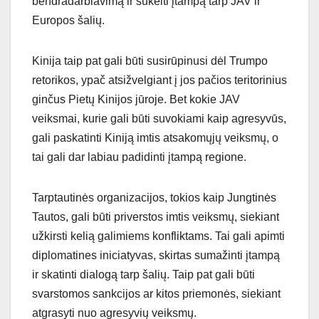
bendradarbiavimą ir sukelti įtampą tarp JAV ir
Europos šalių.
Kinija taip pat gali būti susirūpinusi dėl Trumpo
retorikos, ypač atsižvelgiant į jos pačios teritorinius
ginčus Pietų Kinijos jūroje. Bet kokie JAV
veiksmai, kurie gali būti suvokiami kaip agresyvūs,
gali paskatinti Kiniją imtis atsakomųjų veiksmų, o
tai gali dar labiau padidinti įtampą regione.
Tarptautinės organizacijos, tokios kaip Jungtinės
Tautos, gali būti priverstos imtis veiksmų, siekiant
užkirsti kelią galimiems konfliktams. Tai gali apimti
diplomatines iniciatyvas, skirtas sumažinti įtampą
ir skatinti dialogą tarp šalių. Taip pat gali būti
svarstomos sankcijos ar kitos priemonės, siekiant
atgrasyti nuo agresyvių veiksmų.