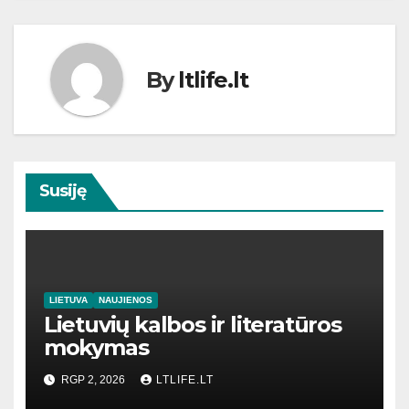
By
ltlife.lt
Susiję
LIETUVA
NAUJIENOS
Lietuvių kalbos ir literatūros
mokymas
RGP 2, 2026
LTLIFE.LT