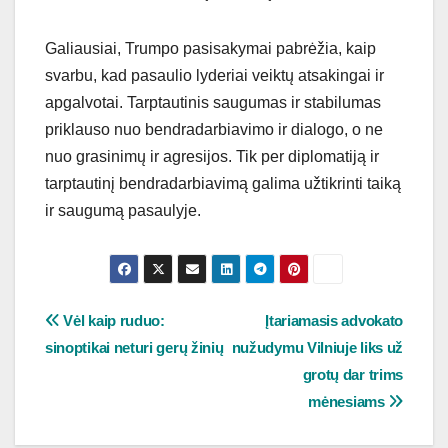
Galiausiai, Trumpo pasisakymai pabrėžia, kaip
svarbu, kad pasaulio lyderiai veiktų atsakingai ir
apgalvotai. Tarptautinis saugumas ir stabilumas
priklauso nuo bendradarbiavimo ir dialogo, o ne
nuo grasinimų ir agresijos. Tik per diplomatiją ir
tarptautinį bendradarbiavimą galima užtikrinti taiką
ir saugumą pasaulyje.
Navigacija
Vėl kaip ruduo:
Įtariamasis advokato
sinoptikai neturi gerų žinių
nužudymu Vilniuje liks už
tarp
grotų dar trims
įrašų
mėnesiams