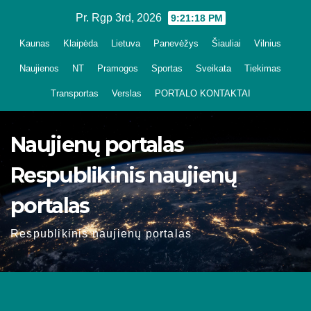
Skip
Pr. Rgp 3rd, 2026
9:21:19 PM
to
Kaunas
Klaipėda
Lietuva
Panevėžys
Šiauliai
Vilnius
content
Naujienos
NT
Pramogos
Sportas
Sveikata
Tiekimas
Transportas
Verslas
PORTALO KONTAKTAI
Naujienų portalas
Respublikinis naujienų
portalas
Respublikinis naujienų portalas