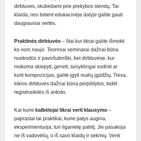
dirbtuves, skubėdami prie prekybos stendų. Tai
klaida, nes būtent edukacinėje dalyje galite gauti
daugiausiai vertės.
Praktinės dirbtuvės
– štai kur tikrai galite išmokti
ko nors naujo. Teoriniai seminarai dažnai būna
nuobodūs ir paviršutiniški, bet dirbtuvėse, kur
mokoma skiepyti, genėti, taisyklingai sodinti ar
kurti kompozicijas, galite įgyti realių įgūdžių. Tiesa,
tokios dirbtuvės dažnai būna perpildytos, todėl
registruokitės iš anksto.
Kai kurie
kalbėtojai tikrai verti klausymo
–
paprastai tai praktikai, kurie patys augina,
eksperimentuoja, turi ilgametę patirtį. Jie pasakoja
ne iš vadovėlių, o iš savo klaidų ir sėkmių. Venk