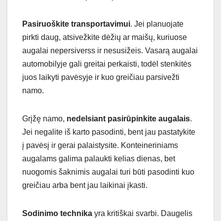
Pasiruoškite transportavimui
. Jei planuojate
pirkti daug, atsivežkite dėžių ar maišų, kuriuose
augalai nepersiverss ir nesusižeis. Vasarą augalai
automobilyje gali greitai perkaisti, todėl stenkitės
juos laikyti pavėsyje ir kuo greičiau parsivežti
namo.
Grįžę namo,
nedelsiant pasirūpinkite augalais
.
Jei negalite iš karto pasodinti, bent jau pastatykite
į pavėsį ir gerai palaistysite. Konteineriniams
augalams galima palaukti kelias dienas, bet
nuogomis šaknimis augalai turi būti pasodinti kuo
greičiau arba bent jau laikinai įkasti.
Sodinimo technika
yra kritiškai svarbi. Daugelis