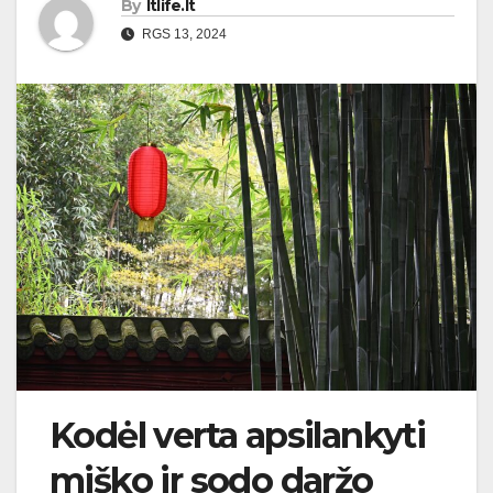
By
ltlife.lt
RGS 13, 2024
Kodėl verta apsilankyti
miško ir sodo daržo