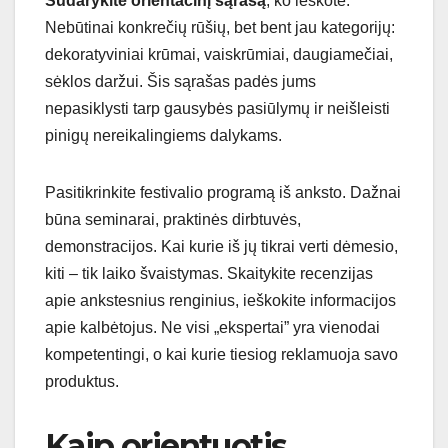
Sudarykite orientacinį sąrašą
, ko ieškote.
Nebūtinai konkrečių rūšių, bet bent jau kategorijų:
dekoratyviniai krūmai, vaiskrūmiai, daugiamečiai,
sėklos daržui. Šis sąrašas padės jums
nepasiklysti tarp gausybės pasiūlymų ir neišleisti
pinigų nereikalingiems dalykams.
Pasitikrinkite festivalio programą iš anksto. Dažnai
būna seminarai, praktinės dirbtuvės,
demonstracijos. Kai kurie iš jų tikrai verti dėmesio,
kiti – tik laiko švaistymas. Skaitykite recenzijas
apie ankstesnius renginius, ieškokite informacijos
apie kalbėtojus. Ne visi „ekspertai” yra vienodai
kompetentingi, o kai kurie tiesiog reklamuoja savo
produktus.
Kaip orientuotis