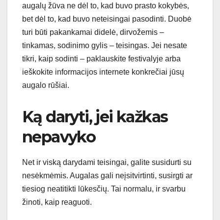
augalų žūva ne dėl to, kad buvo prasto kokybės,
bet dėl to, kad buvo neteisingai pasodinti. Duobė
turi būti pakankamai didelė, dirvožemis –
tinkamas, sodinimo gylis – teisingas. Jei nesate
tikri, kaip sodinti – paklauskite festivalyje arba
ieškokite informacijos internete konkrečiai jūsų
augalo rūšiai.
Ką daryti, jei kažkas
nepavyko
Net ir viską darydami teisingai, galite susidurti su
nesėkmėmis. Augalas gali neįsitvirtinti, susirgti ar
tiesiog neatitikti lūkesčių. Tai normalu, ir svarbu
žinoti, kaip reaguoti.