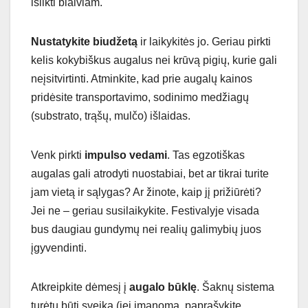
išlikti blaiviam.
Nustatykite biudžetą
ir laikykitės jo. Geriau pirkti
kelis kokybiškus augalus nei krūvą pigių, kurie gali
neįsitvirtinti. Atminkite, kad prie augalų kainos
pridėsite transportavimo, sodinimo medžiagų
(substrato, trąšų, mulčo) išlaidas.
Venk pirkti
impulso vedami
. Tas egzotiškas
augalas gali atrodyti nuostabiai, bet ar tikrai turite
jam vietą ir sąlygas? Ar žinote, kaip jį prižiūrėti?
Jei ne – geriau susilaikykite. Festivalyje visada
bus daugiau gundymų nei realių galimybių juos
įgyvendinti.
Atkreipkite dėmesį į
augalo būklę
. Šaknų sistema
turėtų būti sveika (jei įmanoma, paprašykite