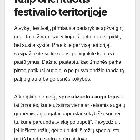
festivalio teritorijoje
Atvykę į festivalį, pirmiausia padarykite apžvalginį
ratą. Taip, žinau, kad vilioja iš karto pradėti pirkti,
bet susilaikykite. Praeikite per visą teritoriją,
susipažinkite su tiekėjais, palyginkite kainas ir
pasiūlymus. Dažnai pastebiu, kad žmonės perka
pirmą patikusį augalą, o po pusvalandžio randa tą
patį pigiau arba geresnės kokybės.
Atkreipkite dėmesį į
specializuotus augintojus
–
tai žmonės, kurie užsiima viena ar keliomis augalų
grupėmis. Jų augalai paprastai kokybiškesni nei
tų, kurie parduoda „viską po truputį”. Pavyzdžiui,
jei ieškote rožių, geriau pirkti iš rožių specialisto
nei iš bendro sodo centro atstovo.