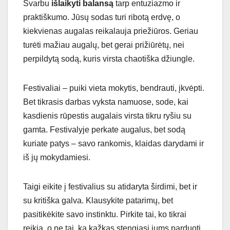
Svarbu
išlaikyti balansą
tarp entuziazmo ir
praktiškumo. Jūsų sodas turi ribotą erdvę, o
kiekvienas augalas reikalauja priežiūros. Geriau
turėti mažiau augalų, bet gerai prižiūrėtų, nei
perpildytą sodą, kuris virsta chaotiška džiungle.
Festivaliai – puiki vieta mokytis, bendrauti, įkvėpti.
Bet tikrasis darbas vyksta namuose, sode, kai
kasdienis rūpestis augalais virsta tikru ryšiu su
gamta. Festivalyje perkate augalus, bet sodą
kuriate patys – savo rankomis, klaidas darydami ir
iš jų mokydamiesi.
Taigi eikite į festivalius su atidaryta širdimi, bet ir
su kritiška galva. Klausykite patarimų, bet
pasitikėkite savo instinktu. Pirkite tai, ko tikrai
reikia, o ne tai, ką kažkas stengiasi jums parduoti.