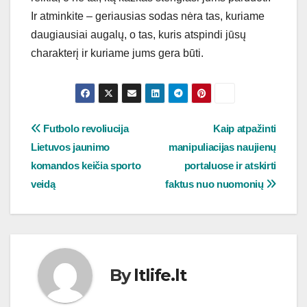
Ir atminkite – geriausias sodas nėra tas, kuriame
daugiausiai augalų, o tas, kuris atspindi jūsų
charakterį ir kuriame jums gera būti.
Navigacija
Futbolo revoliucija
Kaip atpažinti
Lietuvos jaunimo
manipuliacijas naujienų
tarp
komandos keičia sporto
portaluose ir atskirti
įrašų
veidą
faktus nuo nuomonių
By
ltlife.lt