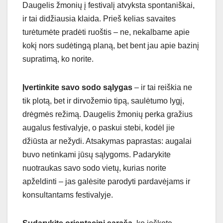
Daugelis žmonių į festivalį atvyksta spontaniškai,
ir tai didžiausia klaida. Prieš kelias savaites
turėtumėte pradėti ruoštis – ne, nekalbame apie
kokį nors sudėtingą planą, bet bent jau apie bazinį
supratimą, ko norite.
Įvertinkite savo sodo sąlygas
– ir tai reiškia ne
tik plotą, bet ir dirvožemio tipą, saulėtumo lygį,
drėgmės režimą. Daugelis žmonių perka gražius
augalus festivalyje, o paskui stebi, kodėl jie
džiūsta ar nežydi. Atsakymas paprastas: augalai
buvo netinkami jūsų sąlygoms. Padarykite
nuotraukas savo sodo vietų, kurias norite
apželdinti – jas galėsite parodyti pardavėjams ir
konsultantams festivalyje.