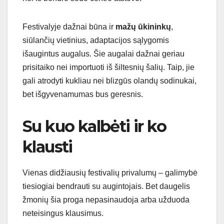
Festivalyje dažnai būna ir
mažų ūkininkų
,
siūlančių vietinius, adaptacijos sąlygomis
išaugintus augalus. Šie augalai dažnai geriau
prisitaiko nei importuoti iš šiltesnių šalių. Taip, jie
gali atrodyti kukliau nei blizgūs olandų sodinukai,
bet išgyvenamumas bus geresnis.
Su kuo kalbėti ir ko
klausti
Vienas didžiausių festivalių privalumų – galimybė
tiesiogiai bendrauti su augintojais. Bet daugelis
žmonių šia proga nepasinaudoja arba užduoda
neteisingus klausimus.