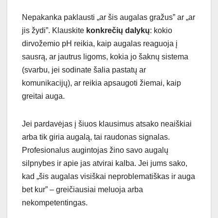
Nepakanka paklausti „ar šis augalas gražus” ar „ar
jis žydi”. Klauskite
konkrečių dalykų
: kokio
dirvožemio pH reikia, kaip augalas reaguoja į
sausrą, ar jautrus ligoms, kokia jo šaknų sistema
(svarbu, jei sodinate šalia pastatų ar
komunikacijų), ar reikia apsaugoti žiemai, kaip
greitai auga.
Jei pardavėjas į šiuos klausimus atsako neaiškiai
arba tik giria augalą, tai raudonas signalas.
Profesionalus augintojas žino savo augalų
silpnybes ir apie jas atvirai kalba. Jei jums sako,
kad „šis augalas visiškai neproblematiškas ir auga
bet kur” – greičiausiai meluoja arba
nekompetentingas.