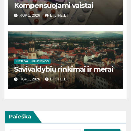
Kompensuojami vaistai
RGP 1, 2026
LTLIFE.LT
LIETUVA
NAUJIENOS
Savivaldybių rinkimai ir merai
RGP 1, 2026
LTLIFE.LT
Paieška