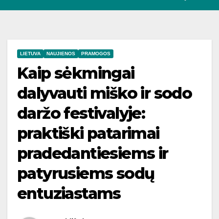
LIETUVA
NAUJIENOS
PRAMOGOS
Kaip sėkmingai
dalyvauti miško ir sodo
daržo festivalyje:
praktiški patarimai
pradedantiesiems ir
patyrusiems sodų
entuziastams