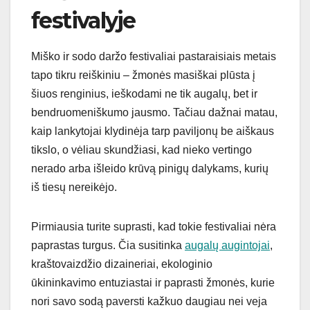
festivalyje
Miško ir sodo daržo festivaliai pastaraisiais metais
tapo tikru reiškiniu – žmonės masiškai plūsta į
šiuos renginius, ieškodami ne tik augalų, bet ir
bendruomeniškumo jausmo. Tačiau dažnai matau,
kaip lankytojai klydinėja tarp paviljonų be aiškaus
tikslo, o vėliau skundžiasi, kad nieko vertingo
nerado arba išleido krūvą pinigų dalykams, kurių
iš tiesų nereikėjo.
Pirmiausia turite suprasti, kad tokie festivaliai nėra
paprastas turgus. Čia susitinka
augalų augintojai
,
kraštovaizdžio dizaineriai, ekologinio
ūkininkavimo entuziastai ir paprasti žmonės, kurie
nori savo sodą paversti kažkuo daugiau nei veja