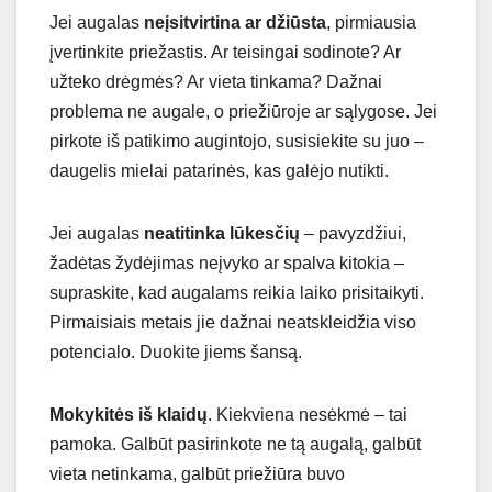
Jei augalas
neįsitvirtina ar džiūsta
, pirmiausia
įvertinkite priežastis. Ar teisingai sodinote? Ar
užteko drėgmės? Ar vieta tinkama? Dažnai
problema ne augale, o priežiūroje ar sąlygose. Jei
pirkote iš patikimo augintojo, susisiekite su juo –
daugelis mielai patarinės, kas galėjo nutikti.
Jei augalas
neatitinka lūkesčių
– pavyzdžiui,
žadėtas žydėjimas neįvyko ar spalva kitokia –
supraskite, kad augalams reikia laiko prisitaikyti.
Pirmaisiais metais jie dažnai neatskleidžia viso
potencialo. Duokite jiems šansą.
Mokykitės iš klaidų
. Kiekviena nesėkmė – tai
pamoka. Galbūt pasirinkote ne tą augalą, galbūt
vieta netinkama, galbūt priežiūra buvo