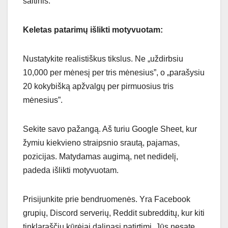
šaltinis.
Keletas patarimų išlikti motyvuotam:
Nustatykite realistiškus tikslus. Ne „uždirbsiu
10,000 per mėnesį per tris mėnesius”, o „parašysiu
20 kokybišką apžvalgų per pirmuosius tris
mėnesius”.
Sekite savo pažangą. Aš turiu Google Sheet, kur
žymiu kiekvieno straipsnio srautą, pajamas,
pozicijas. Matydamas augimą, net nedidelį,
padeda išlikti motyvuotam.
Prisijunkite prie bendruomenės. Yra Facebook
grupių, Discord serverių, Reddit subredditų, kur kiti
tinklaraščių kūrėjai dalinasi patirtimi. Jūs nesate