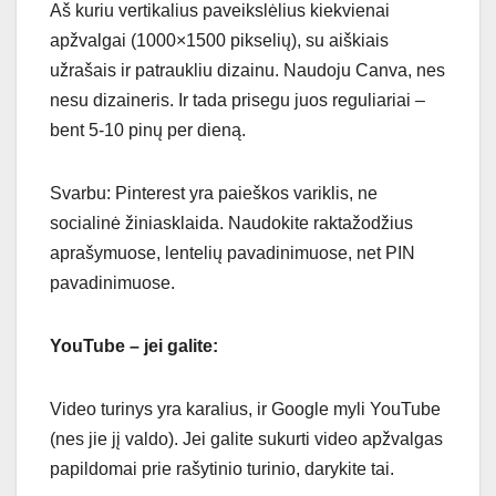
Aš kuriu vertikalius paveikslėlius kiekvienai
apžvalgai (1000×1500 pikselių), su aiškiais
užrašais ir patraukliu dizainu. Naudoju Canva, nes
nesu dizaineris. Ir tada prisegu juos reguliariai –
bent 5-10 pinų per dieną.
Svarbu: Pinterest yra paieškos variklis, ne
socialinė žiniasklaida. Naudokite raktažodžius
aprašymuose, lentelių pavadinimuose, net PIN
pavadinimuose.
YouTube – jei galite:
Video turinys yra karalius, ir Google myli YouTube
(nes jie jį valdo). Jei galite sukurti video apžvalgas
papildomai prie rašytinio turinio, darykite tai.