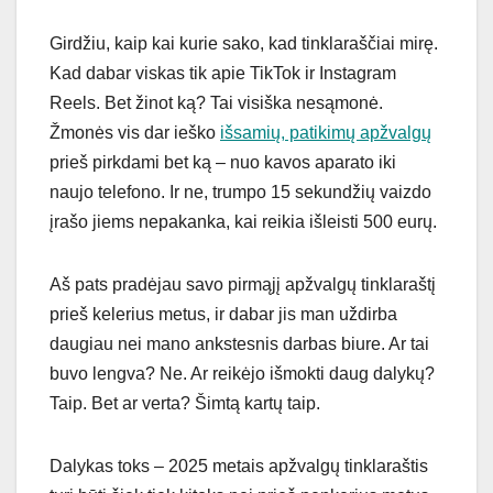
Girdžiu, kaip kai kurie sako, kad tinklaraščiai mirę.
Kad dabar viskas tik apie TikTok ir Instagram
Reels. Bet žinot ką? Tai visiška nesąmonė.
Žmonės vis dar ieško
išsamių, patikimų apžvalgų
prieš pirkdami bet ką – nuo kavos aparato iki
naujo telefono. Ir ne, trumpo 15 sekundžių vaizdo
įrašo jiems nepakanka, kai reikia išleisti 500 eurų.
Aš pats pradėjau savo pirmąjį apžvalgų tinklaraštį
prieš kelerius metus, ir dabar jis man uždirba
daugiau nei mano ankstesnis darbas biure. Ar tai
buvo lengva? Ne. Ar reikėjo išmokti daug dalykų?
Taip. Bet ar verta? Šimtą kartų taip.
Dalykas toks – 2025 metais apžvalgų tinklaraštis