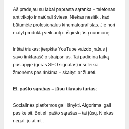
Aš pradėjau su labai paprasta sąranka – telefonas
ant trikojo ir natūrali šviesa. Niekas nesitiki, kad
būtumėte profesionalus kinematografistas. Jie nori
matyt produktą veikiantį ir išgirsti jūsų nuomonę.
Ir štai triukas: įterpkite YouTube vaizdo įrašus į
savo tinklaraščio straipsnius. Tai padidina laiką
puslapyje (geras SEO signalas) ir suteikia
žmonėms pasirinkimą – skaityti ar žiūrėti.
El. pašto sąrašas – jūsų tikrasis turtas:
Socialinės platformos gali išnykti. Algoritmai gali
pasikeisti. Bet el. pašto sąrašas – tai jūsų. Niekas
negali jo atimti.