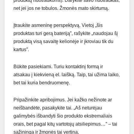
produktų nuotraukoms). Darykite savo nuotraukas,
net jei jos ne tobulos. Žmonės mato skirtumą.
Įtraukite asmeninę perspektyvą. Vietoj „šis
produktas turi gerą bateriją”, rašykite „naudojau šį
produktą visą savaitę kelionėje ir įkroviau tik du
kartus”.
Būkite pasiekiami. Turiu kontaktinį formą ir
atsakau į kiekvieną el. laišką. Taip, tai užima laiko,
bet tai kuria bendruomenę.
Pripažinkite apribojimus. Jei kažko nežinote ar
neišbandėte, pasakykite tai. „Aš neturėjau
galimybės išbandyti šio produkto ekstremaliais
orais, bet pagal kitų vartotojų atsiliepimus…” – tai
sąžininga ir žmonės tai vertina.