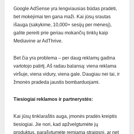
Google AdSense yra lengviausias būdas pradėti,
bet mokėjimai ten gana maži. Kai jūsų srautas
išauga (sakykime, 10,000+ sesijų per mėnesį),
galite pereiti prie geriau mokančių tinklų kaip
Mediavine ar AdThrive.
Bet čia yra problema – per daug reklamų gadina
vartotojo patirtį. Aš radau balansą: viena reklama
viršuje, viena vidury, viena gale. Daugiau nei tai, ir
žmonės pradeda jaustis bombarduojami.
Tiesiogiai reklamos ir partnerystės:
Kai jūsų tinklaraštis auga, įmonės pradės kreiptis
tiesiogiai. Jie nori, kad apžvelgtumėte jų
produktus, parašytumėte remiamą straipsnį, ar net