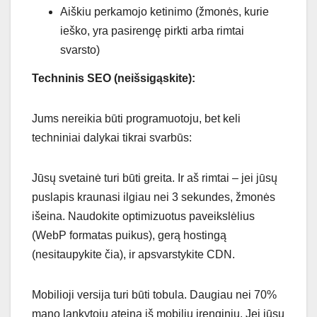
Aiškiu perkamojo ketinimo (žmonės, kurie
ieško, yra pasirengę pirkti arba rimtai
svarsto)
Techninis SEO (neišsigąskite):
Jums nereikia būti programuotoju, bet keli
techniniai dalykai tikrai svarbūs:
Jūsų svetainė turi būti greita. Ir aš rimtai – jei jūsų
puslapis kraunasi ilgiau nei 3 sekundes, žmonės
išeina. Naudokite optimizuotus paveikslėlius
(WebP formatas puikus), gerą hostingą
(nesitaupykite čia), ir apsvarstykite CDN.
Mobilioji versija turi būti tobula. Daugiau nei 70%
mano lankytojų ateina iš mobilių įrenginių. Jei jūsų