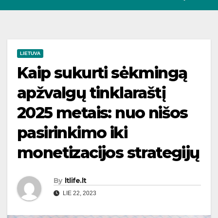
LIETUVA
Kaip sukurti sėkmingą
apžvalgų tinklaraštį
2025 metais: nuo nišos
pasirinkimo iki
monetizacijos strategijų
By
ltlife.lt
LIE 22, 2023