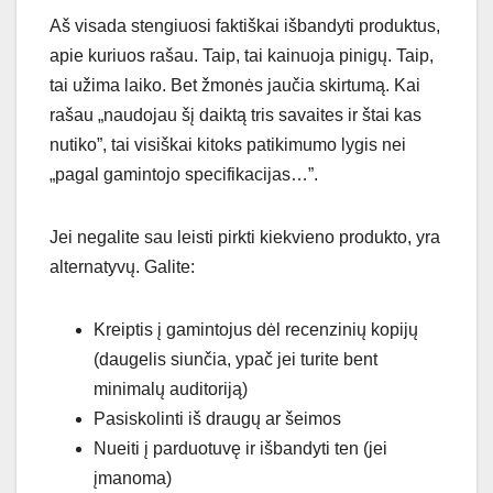
Aš visada stengiuosi faktiškai išbandyti produktus,
apie kuriuos rašau. Taip, tai kainuoja pinigų. Taip,
tai užima laiko. Bet žmonės jaučia skirtumą. Kai
rašau „naudojau šį daiktą tris savaites ir štai kas
nutiko”, tai visiškai kitoks patikimumo lygis nei
„pagal gamintojo specifikacijas…”.
Jei negalite sau leisti pirkti kiekvieno produkto, yra
alternatyvų. Galite:
Kreiptis į gamintojus dėl recenzinių kopijų
(daugelis siunčia, ypač jei turite bent
minimalų auditoriją)
Pasiskolinti iš draugų ar šeimos
Nueiti į parduotuvę ir išbandyti ten (jei
įmanoma)