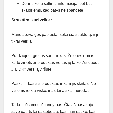
Derinti kelių šaltinių informaciją, bet būti
skaidriems, kad patys neišbandėte
Struktūra, kuri veikia:
Mano apžvalgos paprastai seka šią struktūrą, ir ji
tikrai veikia:
Pradžioje – greitas santraukas. Žmonės nori iš
karto žinoti, ar produktas vertas jų laiko. Aš duodu
„TL;DR” versiją viršuje.
Paskui – kas šis produktas ir kam jis skirtas. Ne
visiems reikia visko, ir aš tai aiškiai nurodau.
Tada – išsamus išbandymas. Čia aš pasakoju
savo patirtį, ką pastebėjau, kas man patiko, kas