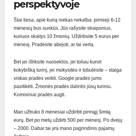
perspektyvoje
Štai tiesa, apie kurią niekas nekalba: pirmieji 6-12
mėnesių bus sunkūs. Jūs rašysite straipsnius,
kuriuos skaitys 10 žmonių. Uždirbsite 5 eurus per
mėnesį. Pradėsite abejoti, ar tai verta.
Bet jei išliksite nuoseklūs, jei toliau kursit
kokybišką turinį, jei mokysitės ir tobulėsite – staiga
viskas pradės veikti. Google pradės jums
pasitikėti. Žmonės pradės dalintis jūsų turiniu.
Komisiniai pradės augti.
Man užtruko 8 mėnesiai uždirbti pirmąjį šimtą
eurų. Bet po metų uždirb 500 per mėnesį. Po dvejų
– 2000. Dabar tai yra mano pagrindinis pajamų