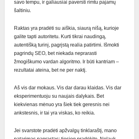
savo tempu, ir galiausiai paversti rimtu pajamų
šaltiniu.
Raktas yra pradėti su aiškia, siaurą nišą, kurioje
galite tapti autoritetu. Kurti tikrai naudingą,
autentišką turinį, pagrįstą realia patirtimi. Išmokti
pagrindų SEO, bet niekada neprarasti
žmogiškumo vardan algoritmo. Ir būti kantriam –
rezultatai ateina, bet ne per naktį.
Aš vis dar mokaus. Vis dar darau klaidas. Vis dar
eksperimentuoju su naujais dalykais. Bet
kiekvienas mėnuo yra šiek tiek geresnis nei
ankstesnis, ir tai yra viskas, ko reikia.
Jei svarstote pradėti apžvalgų tinklaraštį, mano
patarimas paprastas: tiesiog pradėkite. Nelauk