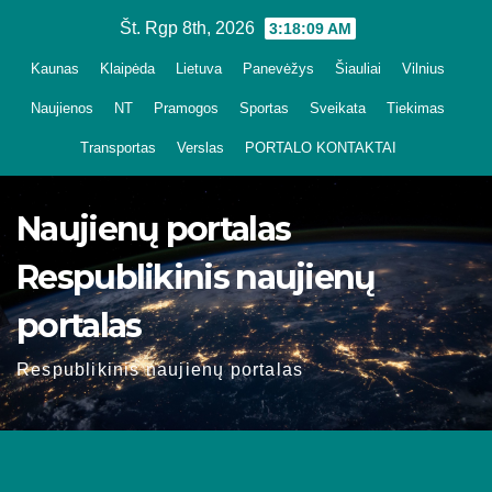
Skip
Št. Rgp 8th, 2026
3:18:10 AM
to
Kaunas
Klaipėda
Lietuva
Panevėžys
Šiauliai
Vilnius
content
Naujienos
NT
Pramogos
Sportas
Sveikata
Tiekimas
Transportas
Verslas
PORTALO KONTAKTAI
Naujienų portalas
Respublikinis naujienų
portalas
Respublikinis naujienų portalas