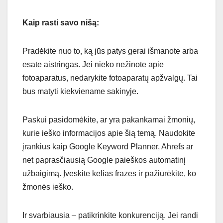
Kaip rasti savo nišą:
Pradėkite nuo to, ką jūs patys gerai išmanote arba
esate aistringas. Jei nieko nežinote apie
fotoaparatus, nedarykite fotoaparatų apžvalgų. Tai
bus matyti kiekviename sakinyje.
Paskui pasidomėkite, ar yra pakankamai žmonių,
kurie ieško informacijos apie šią temą. Naudokite
įrankius kaip Google Keyword Planner, Ahrefs ar
net paprasčiausią Google paieškos automatinį
užbaigimą. Įveskite kelias frazes ir pažiūrėkite, ko
žmonės ieško.
Ir svarbiausia – patikrinkite konkurenciją. Jei randi