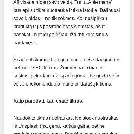
Aš visada rodau savo veidą. Turiu „Apie mane”
puslapį su tikra nuotrauka ir tikra istorija. Dalinuosi
savo klaidas – ne tik sėkmes. Kai nusipirkau
produktą ir jis pasirodė esąs šlamštas, aš tai
pasakau. Net jei galėčiau uždirbti komisinius
pardavęs jį.
Ši autentiškumo strategija man atnešė daugiau nei
bet koks SEO triukas. Žmonės rašo man el.
laiškus, dėkodami už sąžiningumą. Jie grįžta vėl ir
vėl. Jie rekomenduoja mano tinklaraštį kitiems.
Kaip parodyti, kad esate tikras:
Naudokite tikras nuotraukas. Ne stock nuotraukas
iš Unsplash (na, gerai, kartais galite, bet ne