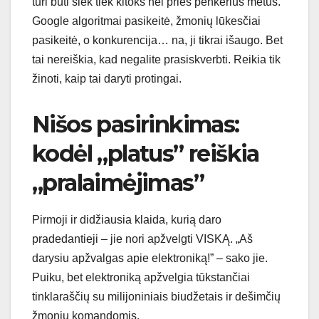
turi būti šiek tiek kitoks nei prieš penkerius metus.
Google algoritmai pasikeitė, žmonių lūkesčiai
pasikeitė, o konkurencija… na, ji tikrai išaugo. Bet
tai nereiškia, kad negalite prasiskverbti. Reikia tik
žinoti, kaip tai daryti protingai.
Nišos pasirinkimas:
kodėl „platus” reiškia
„pralaimėjimas”
Pirmoji ir didžiausia klaida, kurią daro
pradedantieji – jie nori apžvelgti VISKĄ. „Aš
darysiu apžvalgas apie elektroniką!” – sako jie.
Puiku, bet elektroniką apžvelgia tūkstančiai
tinklaraščių su milijoniniais biudžetais ir dešimčių
žmonių komandomis.