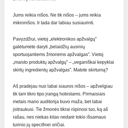
Jums reikia nišos. Ne tik nišos – jums reikia
mikronišos. Ir tada dar labiau susiaurinti.
Pavyzdžiui, vietoj „elektronikos apžvalgų”
galėtumėte daryti „belaidžių ausinių
sportuojantiems žmonėms apžvalgas”. Vietoj
„maisto produktų apžvalgų” – „veganiškai kepyklai
skirtų ingredientų apžvalgas”. Matote skirtumą?
Aš pradėjau nuo labai siauros nišos – apžvelgiau
tik tam tikro tipo įrangą hobistams. Pirmaisiais
metais mano auditorija buvo maža, bet labai
įsitraukusi. Tie žmonės tikrai rūpinosi tuo, ką aš
rašau, nes niekas kitas nedarė tokio išsamaus
turinio jų specifinei sričiai.