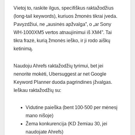
Vietoj to, raskite ilgus, specifiškus raktažodžius
(long-tail keywords), kuriuos žmonės tikrai įveda.
Pavyzdžiui, ne „ausinės apžvalga”, o „ar Sony
WH-1000XM5 vertos atnaujinimui iš XM4”. Tai
tikra frazė, kurią žmonės ieško, ir ji rodo aiškų
ketinimą.
Naudoju Ahrefs raktažodžių tyrimui, bet jei
nenorite mokėti, Ubersuggest ar net Google
Keyword Planner duoda pagrindines įžvalgas.
Ieškau raktažodžių su:
Vidutine paieška (bent 100-500 per mėnesį
mano nišoje)
Žema konkurencija (KD žemiau 30, jei
naudojate Ahrefs)