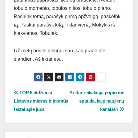
tobulo momento, tobulos nišos, tobulo plano.
Pasirink temą, parašyk pirmą apžvalgą, paskelbk
ją. Paskui parašyk kitą. Ir dar vieną. Mokykis iš
kiekvienos. Tobulėk.
Už metų būsite dėkingi sau, kad pradėjote
šiandien. Aš tikrai esu.
Navigacija
TOP 5 didžiausi
Ar dar reikalinga popierinė
Lietuvos miestai ir įdomūs
spauda, kaip naujienų
tarp
faktai apie juos
kanalas?
įrašų