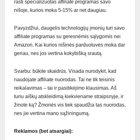
rasti specializuotas affiliate programas savo
nišoje, kurios moka 5-15% ar net daugiau.
Pavyzdžiui, daugelis technologijų įmonių turi savo
affiliate programas su geresnėmis sąlygomis nei
Amazon. Kai kurios nišinės parduotuvės moka dar
geriau, nes jos vertina kokybišką srautą.
Svarbu: būkite skaidrūs. Visada nurodykit, kad
naudojate affiliate nuorodas. Tai ne tik teisinis
reikalavimas – tai ir pasitikėjimo klausimas. Aš
turiu aiškų atskleidimą kiekviename straipsnyje, ir
žinote ką? Žmonės vis tiek spaudžia tas nuorodas,
nes jie vertina mano sąžiningumą.
Reklamos (bet atsargiai):