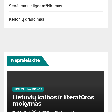
Senėjimas ir ilgaamžiškumas
Kelionių draudimas
Nepraleiskite
LIETUVA
NAUJIENOS
Lietuvių kalbos ir literatūros
mokymas