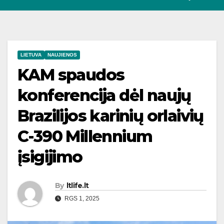
LIETUVA
NAUJIENOS
KAM spaudos
konferencija dėl naujų
Brazilijos karinių orlaivių
C-390 Millennium
įsigijimo
By
ltlife.lt
RGS 1, 2025