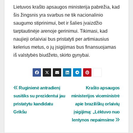
Lietuvos krašto apsaugos ministerija pabrėžia, kad
šis žingsnis yra svarbus ne tik nacionalinio
saugumo stiprinimui, bet ir šalies įvaizdžio
tarptautinėje arenoje gerinimui. Tikimasi, kad
naujieji orlaiviai bus pristatyti per artimiausius
kelerius metus, o jų įsigijimas bus finansuojamas
iš valstybės biudžeto, skirto gynybai.
Navigacija
Ruginienė antradienį
Krašto apsaugos
susitiks su prezidentui jau
ministerijos viceministrė
tarp
pristatytu kandidatu
apie braziliškų orlaivių
įrašų
Grikšu
įsigijimą: „Lėktuvo nuo
lentynos nepaimsime