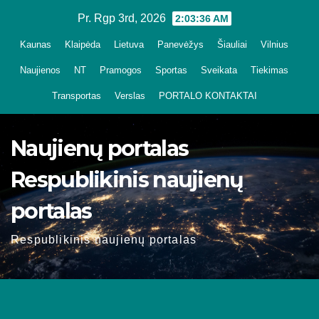
Skip
Pr. Rgp 3rd, 2026
2:03:36 AM
to
Kaunas
Klaipėda
Lietuva
Panevėžys
Šiauliai
Vilnius
content
Naujienos
NT
Pramogos
Sportas
Sveikata
Tiekimas
Transportas
Verslas
PORTALO KONTAKTAI
Naujienų portalas
Respublikinis naujienų
portalas
Respublikinis naujienų portalas