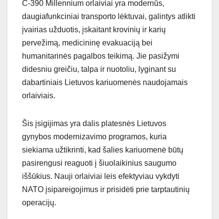
C-390 Millennium orlaiviai yra modernūs,
daugiafunkciniai transporto lėktuvai, galintys atlikti
įvairias užduotis, įskaitant krovinių ir karių
pervežimą, medicininę evakuaciją bei
humanitarinės pagalbos teikimą. Jie pasižymi
didesniu greičiu, talpa ir nuotoliu, lyginant su
dabartiniais Lietuvos kariuomenės naudojamais
orlaiviais.
Šis įsigijimas yra dalis platesnės Lietuvos
gynybos modernizavimo programos, kuria
siekiama užtikrinti, kad šalies kariuomenė būtų
pasirengusi reaguoti į šiuolaikinius saugumo
iššūkius. Nauji orlaiviai leis efektyviau vykdyti
NATO įsipareigojimus ir prisidėti prie tarptautinių
operacijų.