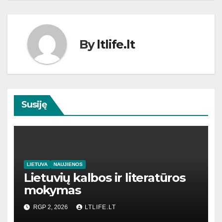
By
ltlife.lt
Susiję
LIETUVA
NAUJIENOS
Lietuvių kalbos ir literatūros
mokymas
RGP 2, 2026
LTLIFE.LT