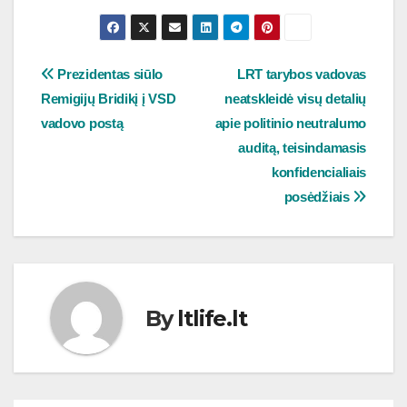
Navigacija
Prezidentas siūlo
LRT tarybos vadovas
Remigijų Bridikį į VSD
neatskleidė visų detalių
tarp
vadovo postą
apie politinio neutralumo
įrašų
auditą, teisindamasis
konfidencialiais
posėdžiais
By
ltlife.lt