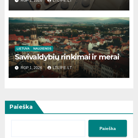
RGP 1, 2026
LTLIFE.LT
LIETUVA
NAUJIENOS
Savivaldybių rinkimai ir merai
RGP 1, 2026
LTLIFE.LT
Paieška
Paieška