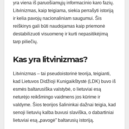
yra viena iš paruošiamųjų informacinio karo fazių.
Litvinizmas, kaip teigiama, siekia perrašyti istoriją
ir kelia pavojų nacionaliniam saugumui. Šis
reiškinys gali būti naudojamas kaip priemonė
destabilizuoti visuomenę ir kurti nepasitikėjimą
tarp piliečių.
Kas yra litvinizmas?
Litvinizmas – tai pseudoistorinė teorija, teigianti,
kad Lietuvos Didžioji Kunigaikštystė (LDK) buvo iš
esmės baltarusiška valstybė, o lietuviai esą
neturėjo reikšmingo vaidmens jos kūrime ir
valdyme. Šios teorijos šalininkai dažnai teigia, kad
senoji lietuvių kalba buvusi slaviška, o dabartiniai
lietuviai esą „pavogė” baltarusių istoriją.