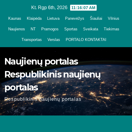
Skip
Kt. Rgp 6th, 2026
11:16:08 AM
to
Kaunas
Klaipėda
Lietuva
Panevėžys
Šiauliai
Vilnius
content
Naujienos
NT
Pramogos
Sportas
Sveikata
Tiekimas
Transportas
Verslas
PORTALO KONTAKTAI
Naujienų portalas
Respublikinis naujienų
portalas
Respublikinis naujienų portalas