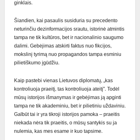
ginklais.
Šiandien, kai pasaulis susiduria su precedento
neturinčiu dezinformacijos srautu, istorinė atmintis
tampa ne tik kultūros, bet ir nacionalinio saugumo
dalimi. Gebėjimas atskirti faktus nuo fikcijos,
mokslinį tyrimą nuo propagandos tampa esminiu
pilietiškumo įgūdžiu.
Kaip pastebi vienas Lietuvos diplomatų, „kas
kontroliuoja praeitį, tas kontroliuoja ateitį”. Todėl
mūsų istorijos išmanymas ir gebėjimas ją apginti
tampa ne tik akademiniu, bet ir pilietiniu uždaviniu.
Galbūt tai ir yra tikroji istorijos pamoka – praeitis
niekada nėra tik praeitis, o mūsų santykis su ja
nulemia, kas mes esame ir kuo tapsime.