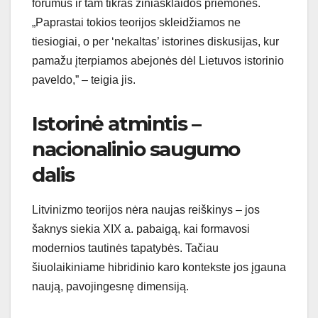
forumus ir tam tikras žiniasklaidos priemones.
„Paprastai tokios teorijos skleidžiamos ne
tiesiogiai, o per ‘nekaltas’ istorines diskusijas, kur
pamažu įterpiamos abejonės dėl Lietuvos istorinio
paveldo,” – teigia jis.
Istorinė atmintis –
nacionalinio saugumo
dalis
Litvinizmo teorijos nėra naujas reiškinys – jos
šaknys siekia XIX a. pabaigą, kai formavosi
modernios tautinės tapatybės. Tačiau
šiuolaikiniame hibridinio karo kontekste jos įgauna
naują, pavojingesnę dimensiją.