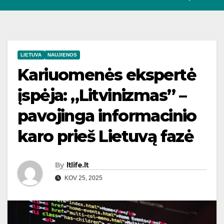
LIETUVA
NAUJIENOS
Kariuomenės ekspertė
įspėja: „Litvinizmas” –
pavojinga informacinio
karo prieš Lietuvą fazė
By
ltlife.lt
KOV 25, 2025