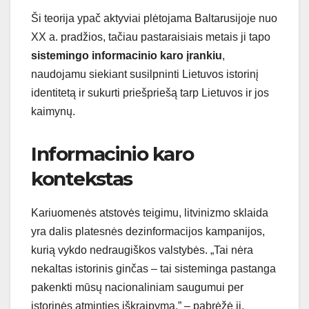
Ši teorija ypač aktyviai plėtojama Baltarusijoje nuo
XX a. pradžios, tačiau pastaraisiais metais ji tapo
sistemingo informacinio karo įrankiu
,
naudojamu siekiant susilpninti Lietuvos istorinį
identitetą ir sukurti priešpriešą tarp Lietuvos ir jos
kaimynų.
Informacinio karo
kontekstas
Kariuomenės atstovės teigimu, litvinizmo sklaida
yra dalis platesnės dezinformacijos kampanijos,
kurią vykdo nedraugiškos valstybės. „Tai nėra
nekaltas istorinis ginčas – tai sisteminga pastanga
pakenkti mūsų nacionaliniam saugumui per
istorinės atminties iškraipymą,” – pabrėžė ji.