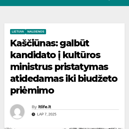
LIETUVA
NAUJIENOS
Kaščiūnas: galbūt
kandidato į kultūros
ministrus pristatymas
atidedamas iki biudžeto
priėmimo
By
ltlife.lt
LAP 7, 2025