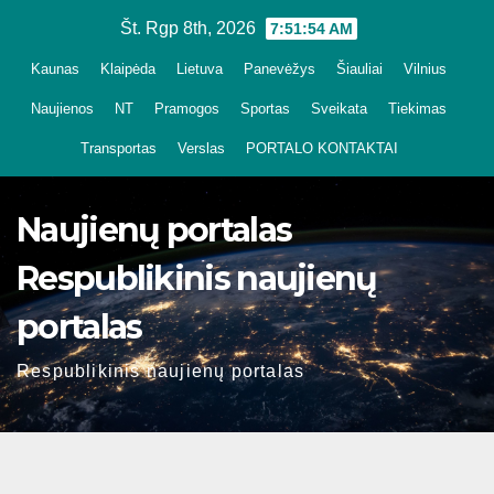
Skip
Št. Rgp 8th, 2026
7:51:54 AM
to
Kaunas
Klaipėda
Lietuva
Panevėžys
Šiauliai
Vilnius
content
Naujienos
NT
Pramogos
Sportas
Sveikata
Tiekimas
Transportas
Verslas
PORTALO KONTAKTAI
Naujienų portalas
Respublikinis naujienų
portalas
Respublikinis naujienų portalas