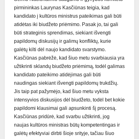
pirmininkas Laurynas Kasčiūnas teigia, kad
kandidato į kultūros ministrus pateikimas gali būti
atidėtas iki biudžeto priėmimo. Pasak jo, tai gali
būti strateginis sprendimas, siekiant išvengti
papildomų diskusijų ir galimų konfliktų, kurie
galėtų kilti dėl naujo kandidato svarstymo.
Kasčiūnas pabrėžė, kad šiuo metu svarbiausia yra
užtikrinti sklandų biudžeto priėmimą, todėl galimas
kandidato pateikimo atidėjimas gali būti
naudingas siekiant išvengti papildomų trukdžių.
Jis taip pat pažymėjo, kad šiuo metu vyksta
intensyvios diskusijos dėl biudžeto, todėl bet kokie
papildomi klausimai gali apsunkinti šį procesą.
Kasčiūnas pridūrė, kad svarbu užtikrinti, jog
naujas kultūros ministras būtų kompetentingas ir
galėtų efektyviai dirbti šioje srityje, tačiau šiuo