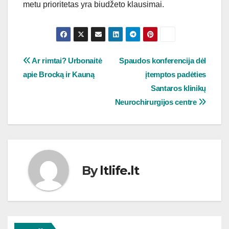
metu prioritetas yra biudžeto klausimai.
Navigacija
Ar rimtai? Urbonaitė
Spaudos konferencija dėl
apie Brocką ir Kauną
įtemptos padėties
tarp
Santaros klinikų
įrašų
Neurochirurgijos centre
By
ltlife.lt