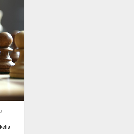
u
kelia