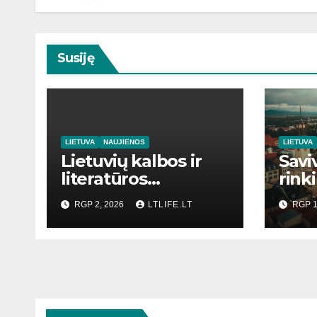
Susiję
LIETUVA
NAUJIENOS
LIETUVA
Lietuvių kalbos ir
Savi
literatūros
rink
mokymas
RGP 2, 2026
LTLIFE.LT
RGP 1