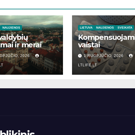
NAUJIENOS
LIETUVA
NAUJIENOS
SVEIKATA
valdybių
Kompensuojam
imai ir merai
vaistai
GPJŪČIO, 2026
1 RUGPJŪČIO, 2026
LT
LTLIFE.LT
likinis