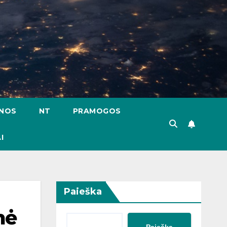
ENOS
NT
PRAMOGOS
I
Paieška
mė
Paieška