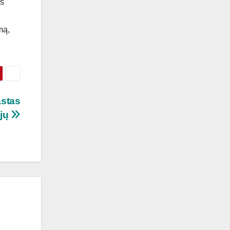
es
mą,
astas
ijų