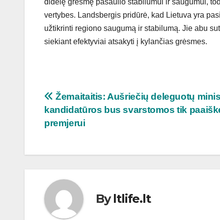
didelę grėsmę pasaulio stabilumui ir saugumui, tod
vertybes. Landsbergis pridūrė, kad Lietuva yra pasi
užtikrinti regiono saugumą ir stabilumą. Jie abu sut
siekiant efektyviai atsakyti į kylančias grėsmes.
Navigacija
Žemaitaitis: Aušriečių deleguotų minis
kandidatūros bus svarstomos tik paaišk
tarp
premjerui
įrašų
By
ltlife.lt