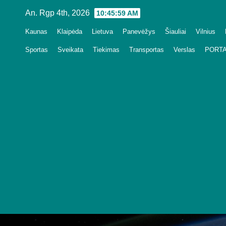
Skip
An. Rgp 4th, 2026
10:46:00 AM
to
Kaunas
Klaipėda
Lietuva
Panevėžys
Šiauliai
Vilnius
content
Sportas
Sveikata
Tiekimas
Transportas
Verslas
PORTA