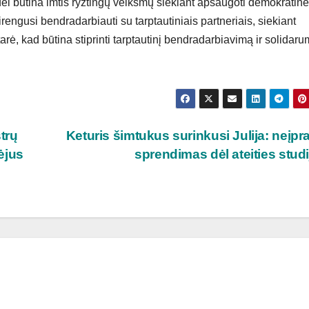
ėl būtina imtis ryžtingų veiksmų siekiant apsaugoti demokratin
rengusi bendradarbiauti su tarptautiniais partneriais, siekiant
arė, kad būtina stiprinti tarptautinį bendradarbiavimą ir solidaru
trų
Keturis šimtukus surinkusi Julija: neįpr
ėjus
sprendimas dėl ateities stud