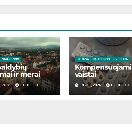
NAUJIENOS
LIETUVA
NAUJIENOS
SVEIKATA
valdybių
Kompensuojami
imai ir merai
vaistai
, 2026
LTLIFE.LT
RGP 1, 2026
LTLIFE.LT