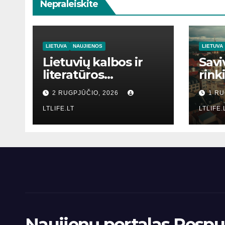
Nepraleiskite
LIETUVA
NAUJIENOS
LIETUVA
Lietuvių kalbos ir
Savi
literatūros
rink
mokymas
2 RUGPJŪČIO, 2026
1 RU
LTLIFE.LT
LTLIFE.
Naujienų portalas Respub