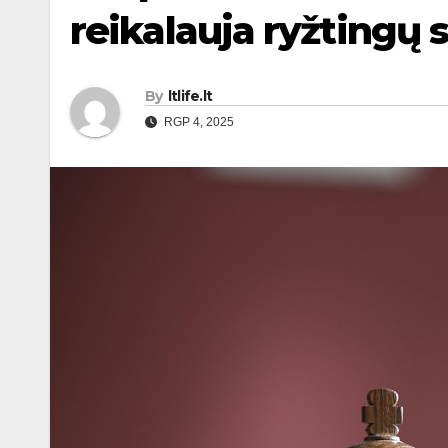
reikalauja ryžtingų
By
ltlife.lt
RGP 4, 2025