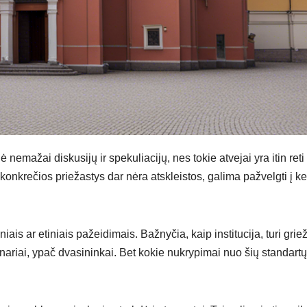
nemažai diskusijų ir spekuliacijų, nes tokie atvejai yra itin reti 
onkrečios priežastys dar nėra atskleistos, galima pažvelgti į ke
iais ar etiniais pažeidimais. Bažnyčia, kaip institucija, turi grie
s nariai, ypač dvasininkai. Bet kokie nukrypimai nuo šių standartų