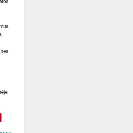
katos
imus.
s.
ines
nėje