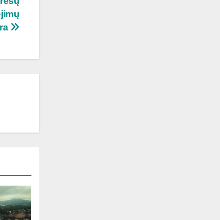
eresų
ėjimų
ra