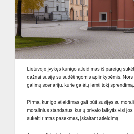
Lietuvoje įvykęs kunigo atleidimas iš pareigų sukėlė 
dažnai susiję su sudėtingomis aplinkybėmis. Nors k
galimų scenarijų, kurie galėtų lemti tokį sprendimą.
Pirma, kunigo atleidimas gali būti susijęs su moralin
moralinius standartus, kurių privalo laikytis visi jo
sukelti rimtas pasekmes, įskaitant atleidimą.