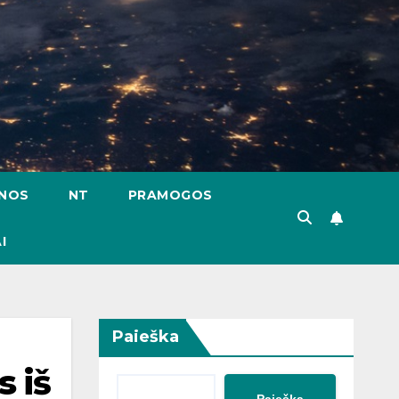
ENOS
NT
PRAMOGOS
I
Paieška
s iš
Paieška