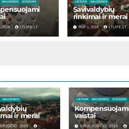
NAUJIENOS
SVEIKATA
LIETUVA
NAUJIENOS
pensuojami
Savivaldybių
ai
rinkimai ir merai
, 2026
LTLIFE.LT
RGP 1, 2026
LTLIFE.LT
NAUJIENOS
LIETUVA
NAUJIENOS
SVEIKATA
valdybių
Kompensuojam
imai ir merai
vaistai
GPJŪČIO, 2026
1 RUGPJŪČIO, 2026