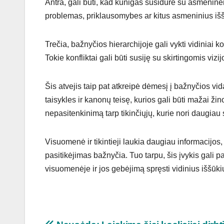
Antra, gali būti, kad kunigas susidūrė su asmeninėm
problemas, priklausomybes ar kitus asmeninius iššūk
Trečia, bažnyčios hierarchijoje gali vykti vidiniai k
Tokie konfliktai gali būti susiję su skirtingomis viz
Šis atvejis taip pat atkreipė dėmesį į bažnyčios vi
taisykles ir kanonų teisę, kurios gali būti mažai ži
nepasitenkinimą tarp tikinčiųjų, kurie nori daugiau
Visuomenė ir tikintieji laukia daugiau informacijos, 
pasitikėjimas bažnyčia. Tuo tarpu, šis įvykis gali 
visuomenėje ir jos gebėjimą spręsti vidinius iššūki