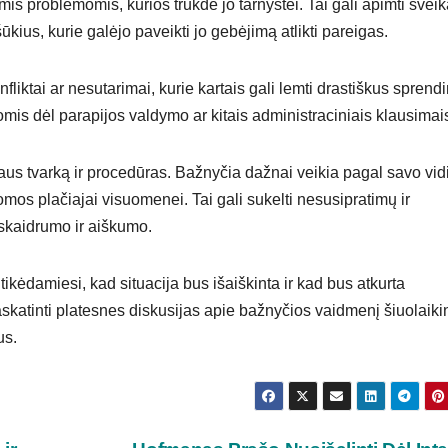
is problemomis, kurios trukdė jo tarnystei. Tai gali apimti svei
ius, kurie galėjo paveikti jo gebėjimą atlikti pareigas.
onfliktai ar nesutarimai, kurie kartais gali lemti drastiškus sprend
ijomis dėl parapijos valdymo ar kitais administraciniais klausimai
daus tvarką ir procedūras. Bažnyčia dažnai veikia pagal savo vid
nomos plačiajai visuomenei. Tai gali sukelti nesusipratimų ir
 skaidrumo ir aiškumo.
tikėdamiesi, kad situacija bus išaiškinta ir kad bus atkurta
paskatinti platesnes diskusijas apie bažnyčios vaidmenį šiuolaiki
us.