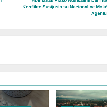
 ir
Hofmanas Prašo Nusišalinti Dėl Int
Konflikto Susijusio su Nacionaline Mok
Agentū