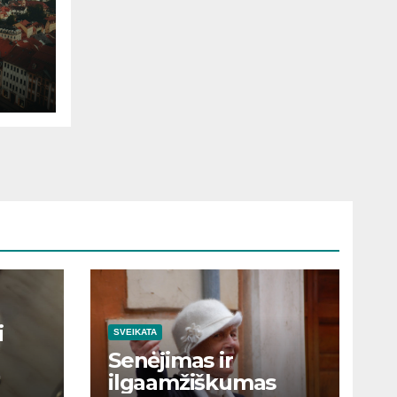
i
SVEIKATA
Senėjimas ir
ilgaamžiškumas