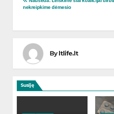
Navigacija
Nausėda: Leiskime šiai koalicijai dirbti
nekreipkime dėmesio
tarp
įrašų
By
ltlife.lt
Susiję