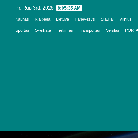
Skip
Pr. Rgp 3rd, 2026
8:05:37 AM
to
Kaunas
Klaipėda
Lietuva
Panevėžys
Šiauliai
Vilnius
content
Sportas
Sveikata
Tiekimas
Transportas
Verslas
PORTA