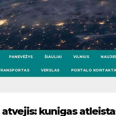
PANEVĖŽYS
ŠIAULIAI
VILNIUS
NAUJI
TRANSPORTAS
VERSLAS
PORTALO KONTAKTA
atvejis: kunigas atleista