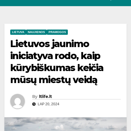
LIETUVA
NAUJIENOS
PRAMOGOS
Lietuvos jaunimo
iniciatyva rodo, kaip
kūrybiškumas keičia
mūsų miestų veidą
By
ltlife.lt
LAP 20, 2024