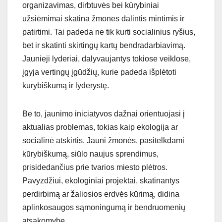
organizavimas, dirbtuvės bei kūrybiniai
užsiėmimai skatina žmones dalintis mintimis ir
patirtimi. Tai padeda ne tik kurti socialinius ryšius,
bet ir skatinti skirtingų kartų bendradarbiavimą.
Jaunieji lyderiai, dalyvaujantys tokiose veiklose,
įgyja vertingų įgūdžių, kurie padeda išplėtoti
kūrybiškumą ir lyderystę.
Be to, jaunimo iniciatyvos dažnai orientuojasi į
aktualias problemas, tokias kaip ekologija ar
socialinė atskirtis. Jauni žmonės, pasitelkdami
kūrybiškumą, siūlo naujus sprendimus,
prisidedančius prie tvarios miesto plėtros.
Pavyzdžiui, ekologiniai projektai, skatinantys
perdirbimą ar žaliosios erdvės kūrimą, didina
aplinkosaugos sąmoningumą ir bendruomenių
atsakomybę.