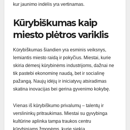
kur jaunimo indėlis yra vertinamas.
Kūrybiškumas kaip
miesto plėtros variklis
Kūrybiškumas šiandien yra esminis veiksnys,
lemiantis miesto raidą ir pokyčius. Miestai, kurie
skiria dėmesį kūrybinėms industrijoms, dažnai ne
tik pastebi ekonominę naudą, bet ir socialinę
pažangą. Naujų idėjų ir iniciatyvų atsiradimas
skatina inovacijas bei gerina gyvenimo kokybę.
Vienas iš kūrybiškumo privalumų – talentų ir
verslininkų pritraukimas. Miestai su gyvybinga
kultūrine aplinka tampa traukos centru
kūrybiniams žmonėms, kurie siekia