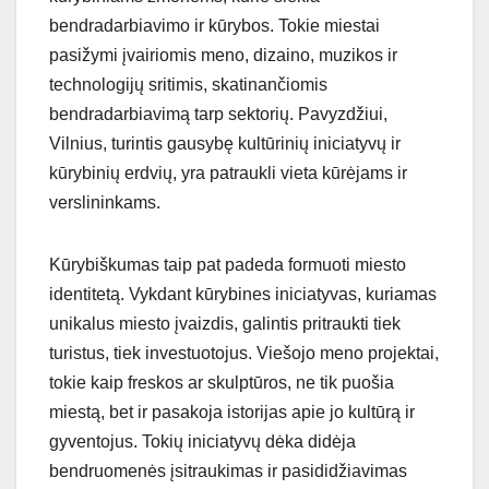
bendradarbiavimo ir kūrybos. Tokie miestai
pasižymi įvairiomis meno, dizaino, muzikos ir
technologijų sritimis, skatinančiomis
bendradarbiavimą tarp sektorių. Pavyzdžiui,
Vilnius, turintis gausybę kultūrinių iniciatyvų ir
kūrybinių erdvių, yra patraukli vieta kūrėjams ir
verslininkams.
Kūrybiškumas taip pat padeda formuoti miesto
identitetą. Vykdant kūrybines iniciatyvas, kuriamas
unikalus miesto įvaizdis, galintis pritraukti tiek
turistus, tiek investuotojus. Viešojo meno projektai,
tokie kaip freskos ar skulptūros, ne tik puošia
miestą, bet ir pasakoja istorijas apie jo kultūrą ir
gyventojus. Tokių iniciatyvų dėka didėja
bendruomenės įsitraukimas ir pasididžiavimas