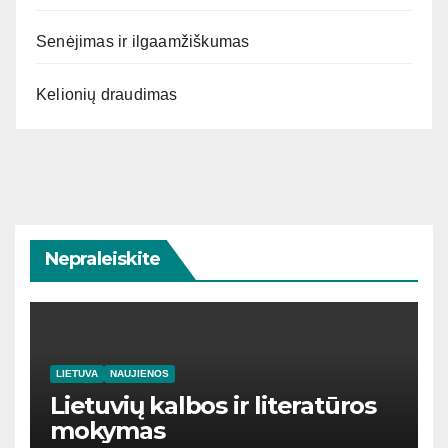
Senėjimas ir ilgaamžiškumas
Kelionių draudimas
Nepraleiskite
LIETUVA
NAUJIENOS
Lietuvių kalbos ir literatūros
mokymas