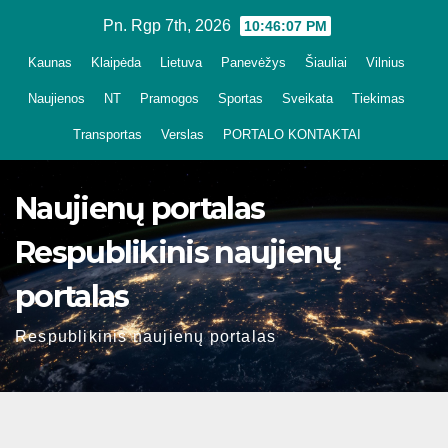
Skip
Pn. Rgp 7th, 2026
10:46:08 PM
to
Kaunas
Klaipėda
Lietuva
Panevėžys
Šiauliai
Vilnius
content
Naujienos
NT
Pramogos
Sportas
Sveikata
Tiekimas
Transportas
Verslas
PORTALO KONTAKTAI
Naujienų portalas
Respublikinis naujienų
portalas
Respublikinis naujienų portalas