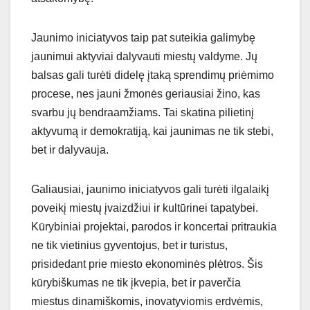
Jaunimo iniciatyvos taip pat suteikia galimybę
jaunimui aktyviai dalyvauti miestų valdyme. Jų
balsas gali turėti didelę įtaką sprendimų priėmimo
procese, nes jauni žmonės geriausiai žino, kas
svarbu jų bendraamžiams. Tai skatina pilietinį
aktyvumą ir demokratiją, kai jaunimas ne tik stebi,
bet ir dalyvauja.
Galiausiai, jaunimo iniciatyvos gali turėti ilgalaikį
poveikį miestų įvaizdžiui ir kultūrinei tapatybei.
Kūrybiniai projektai, parodos ir koncertai pritraukia
ne tik vietinius gyventojus, bet ir turistus,
prisidedant prie miesto ekonominės plėtros. Šis
kūrybiškumas ne tik įkvepia, bet ir paverčia
miestus dinamiškomis, inovatyviomis erdvėmis,