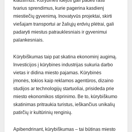
klausimus. Kūrybinės idėjos gali padėti rasti
tvarius sprendimus, kurie pagerina kasdienį
miestiečių gyvenimą. Inovatyvūs projektai, skirti
viešajam transportui ar žaliųjų erdvių plėtrai, gali
padaryti miestus patrauklesniais ir gyvenimui
palankesniais.
Kūrybiškumas taip pat skatina ekonominį augimą.
Investicijos į kūrybines industrijas sukuria darbo
vietas ir didina miesto pajamas. Kūrybinės
įmonės, tokios kaip reklamos agentūros, dizaino
studijos ar technologijų startuoliai, prisideda prie
miesto ekonomikos stiprinimo. Be to, kūrybiškumo
skatinimas pritraukia turistus, ieškančius unikalių
patirčių ir kultūrinių renginių.
Apibendrinant, kūrybiškumas – tai būtinas miesto