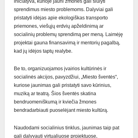
iniciatyva, kurioje jauni žmonės gali siūlyti
sprendimus miesto problemoms. Dalyviai gali
pristatyti idėjas apie ekologiškas transporto
priemones, viešųjų erdvių apželdinimą ar
socialinių problemų sprendimą per meną. Laimėję
projektai gauna finansavimą ir mentorių pagalbą,
kad jų idėjos taptų realybe.
Be to, organizuojamos įvairios kultūrinės ir
socialinės akcijos, pavyzdžiui, „Miesto šventės“,
kuriose jaunimas gali pristatyti savo kūrinius,
muziką ar teatrą. Šios šventės skatina
bendruomeniškumą ir kviečia žmones
bendradarbiauti puoselėjant miesto kultūrą.
Naudodami socialinius tinklus, jaunimas taip pat
gali dalyvauti virtualiuose projektuose,