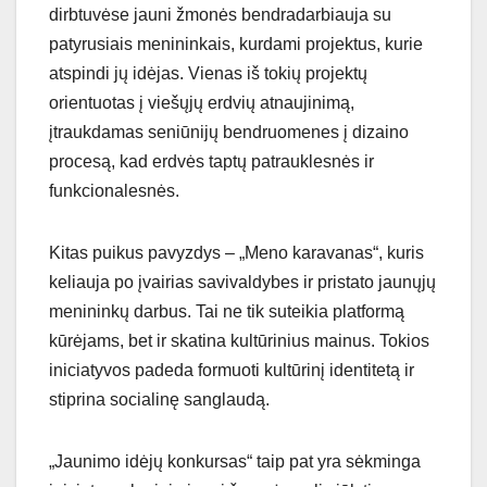
dirbtuvėse jauni žmonės bendradarbiauja su
patyrusiais menininkais, kurdami projektus, kurie
atspindi jų idėjas. Vienas iš tokių projektų
orientuotas į viešųjų erdvių atnaujinimą,
įtraukdamas seniūnijų bendruomenes į dizaino
procesą, kad erdvės taptų patrauklesnės ir
funkcionalesnės.
Kitas puikus pavyzdys – „Meno karavanas“, kuris
keliauja po įvairias savivaldybes ir pristato jaunųjų
menininkų darbus. Tai ne tik suteikia platformą
kūrėjams, bet ir skatina kultūrinius mainus. Tokios
iniciatyvos padeda formuoti kultūrinį identitetą ir
stiprina socialinę sanglaudą.
„Jaunimo idėjų konkursas“ taip pat yra sėkminga