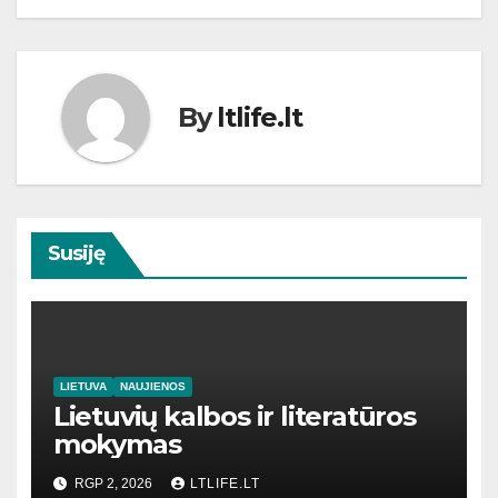
By
ltlife.lt
Susiję
LIETUVA
NAUJIENOS
Lietuvių kalbos ir literatūros
mokymas
RGP 2, 2026
LTLIFE.LT