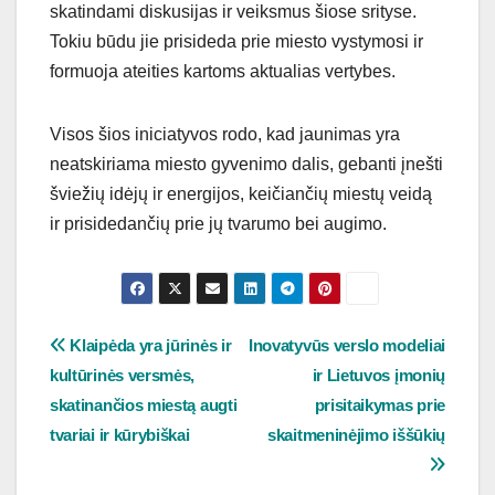
skatindami diskusijas ir veiksmus šiose srityse.
Tokiu būdu jie prisideda prie miesto vystymosi ir
formuoja ateities kartoms aktualias vertybes.
Visos šios iniciatyvos rodo, kad jaunimas yra
neatskiriama miesto gyvenimo dalis, gebanti įnešti
šviežių idėjų ir energijos, keičiančių miestų veidą
ir prisidedančių prie jų tvarumo bei augimo.
Navigacija
Klaipėda yra jūrinės ir
Inovatyvūs verslo modeliai
kultūrinės versmės,
ir Lietuvos įmonių
tarp
skatinančios miestą augti
prisitaikymas prie
įrašų
tvariai ir kūrybiškai
skaitmeninėjimo iššūkių