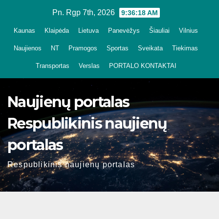
Skip
Pn. Rgp 7th, 2026
9:36:20 AM
to
Kaunas
Klaipėda
Lietuva
Panevėžys
Šiauliai
Vilnius
content
Naujienos
NT
Pramogos
Sportas
Sveikata
Tiekimas
Transportas
Verslas
PORTALO KONTAKTAI
Naujienų portalas
Respublikinis naujienų
portalas
Respublikinis naujienų portalas