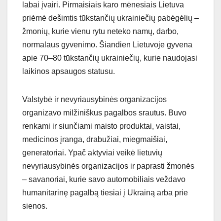
labai įvairi. Pirmaisiais karo mėnesiais Lietuva
priėmė dešimtis tūkstančių ukrainiečių pabėgėlių –
žmonių, kurie vienu rytu neteko namų, darbo,
normalaus gyvenimo. Šiandien Lietuvoje gyvena
apie 70–80 tūkstančių ukrainiečių, kurie naudojasi
laikinos apsaugos statusu.
Valstybė ir nevyriausybinės organizacijos
organizavo milžiniškus pagalbos srautus. Buvo
renkami ir siunčiami maisto produktai, vaistai,
medicinos įranga, drabužiai, miegmaišiai,
generatoriai. Ypač aktyviai veikė lietuvių
nevyriausybinės organizacijos ir paprasti žmonės
– savanoriai, kurie savo automobiliais veždavo
humanitarinę pagalbą tiesiai į Ukrainą arba prie
sienos.