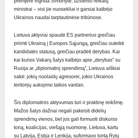
premjerė Ingrida Šimonytė, užsienio reikalų
ministrai – visi jie nuosekliai ir garsiai kalbėjo
Ukrainos naudai tarptautinėse tribūnose.
Lietuva aktyviai spaudė ES partnerius greičiau
priimti Ukrainą į Europos Sąjungą, greičiau suteikti
kandidatės statusą, greičiau pradėti derybas. Kai
kai kurios Vakarų šalys kalbėjo apie „derybas” su
Rusija ar „diplomatinį sprendimą”, Lietuva aiškiai
sakė: jokių nuolaidų agresorei, jokio Ukrainos
teritorijų aukojimo taikos vardan.
Šis diplomatinis aktyvumas turi ir praktinę reikšmę.
Mažos šalys dažnai negali pakeisti didelių
sprendimų vienos, bet jos gali formuoti diskurso
toną, koalicijas, viešąją nuomonę. Lietuva, kartu
su Latvija, Estija ir Lenkija, suformavo tvirtą Rytų