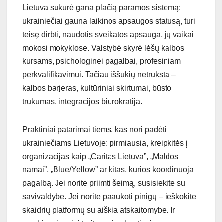
Lietuva sukūrė gana plačią paramos sistemą:
ukrainiečiai gauna laikinos apsaugos statusą, turi
teisę dirbti, naudotis sveikatos apsauga, jų vaikai
mokosi mokyklose. Valstybė skyrė lėšų kalbos
kursams, psichologinei pagalbai, profesiniam
perkvalifikavimui. Tačiau iššūkių netrūksta –
kalbos barjeras, kultūriniai skirtumai, būsto
trūkumas, integracijos biurokratija.
Praktiniai patarimai tiems, kas nori padėti
ukrainiečiams Lietuvoje: pirmiausia, kreipkitės į
organizacijas kaip „Caritas Lietuva”, „Maldos
namai”, „Blue/Yellow” ar kitas, kurios koordinuoja
pagalbą. Jei norite priimti šeimą, susisiekite su
savivaldybe. Jei norite paaukoti pinigų – ieškokite
skaidrių platformų su aiškia atskaitomybe. Ir