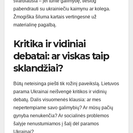
svarbiausia – jei turite galimybę, tiesiog
pabendrauti su ukrainiečiu kaimynu ar kolega.
Žmogiška šiluma kartais vertingesnė už
materialinę pagalbą.
Kritika ir vidiniai
debatai: ar viskas taip
sklandžiai?
Būtų neteisinga piešti tik rožinį paveikslą. Lietuvos
parama Ukrainai neišvengė kritikos ir vidinių
debatų. Dalis visuomenės klausia: ar mes
nepertempiame savo galimybių? Ar mūsų pačių
gynyba nenukenčia? Ar socialinės problemos
šalyje nenustumiamos į šalį dėl paramos
Ukrainai?