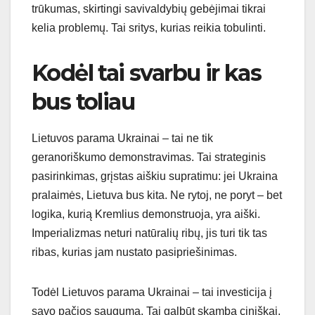
trūkumas, skirtingi savivaldybių gebėjimai tikrai
kelia problemų. Tai sritys, kurias reikia tobulinti.
Kodėl tai svarbu ir kas
bus toliau
Lietuvos parama Ukrainai – tai ne tik
geranoriškumo demonstravimas. Tai strateginis
pasirinkimas, grįstas aiškiu supratimu: jei Ukraina
pralaimės, Lietuva bus kita. Ne rytoj, ne poryt – bet
logika, kurią Kremlius demonstruoja, yra aiški.
Imperializmas neturi natūralių ribų, jis turi tik tas
ribas, kurias jam nustato pasipriešinimas.
Todėl Lietuvos parama Ukrainai – tai investicija į
savo pačios saugumą. Tai galbūt skamba ciniškai,