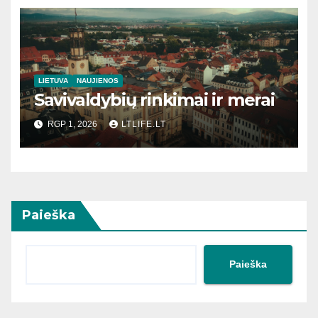
LIETUVA
NAUJIENOS
Savivaldybių rinkimai ir merai
RGP 1, 2026
LTLIFE.LT
Paieška
Paieška