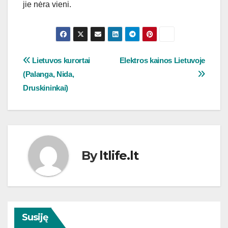
jie nėra vieni.
Navigacija
Lietuvos kurortai
Elektros kainos Lietuvoje
(Palanga, Nida,
tarp
Druskininkai)
įrašų
By
ltlife.lt
Susiję