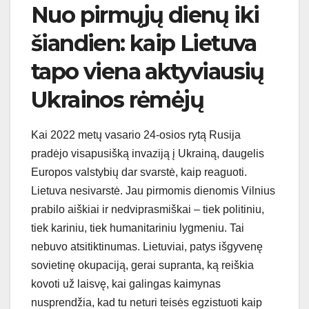
Nuo pirmųjų dienų iki
šiandien: kaip Lietuva
tapo viena aktyviausių
Ukrainos rėmėjų
Kai 2022 metų vasario 24-osios rytą Rusija
pradėjo visapusišką invaziją į Ukrainą, daugelis
Europos valstybių dar svarstė, kaip reaguoti.
Lietuva nesivarstė. Jau pirmomis dienomis Vilnius
prabilo aiškiai ir nedviprasmiškai – tiek politiniu,
tiek kariniu, tiek humanitariniu lygmeniu. Tai
nebuvo atsitiktinumas. Lietuviai, patys išgyvenę
sovietinę okupaciją, gerai supranta, ką reiškia
kovoti už laisvę, kai galingas kaimynas
nusprendžia, kad tu neturi teisės egzistuoti kaip