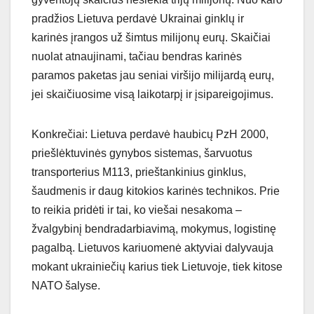
pradžios Lietuva perdavė Ukrainai ginklų ir
karinės įrangos už šimtus milijonų eurų. Skaičiai
nuolat atnaujinami, tačiau bendras karinės
paramos paketas jau seniai viršijo milijardą eurų,
jei skaičiuosime visą laikotarpį ir įsipareigojimus.
Konkrečiai: Lietuva perdavė haubicų PzH 2000,
priešlėktuvinės gynybos sistemas, šarvuotus
transporterius M113, prieštankinius ginklus,
šaudmenis ir daug kitokios karinės technikos. Prie
to reikia pridėti ir tai, ko viešai nesakoma –
žvalgybinį bendradarbiavimą, mokymus, logistinę
pagalbą. Lietuvos kariuomenė aktyviai dalyvauja
mokant ukrainiečių karius tiek Lietuvoje, tiek kitose
NATO šalyse.