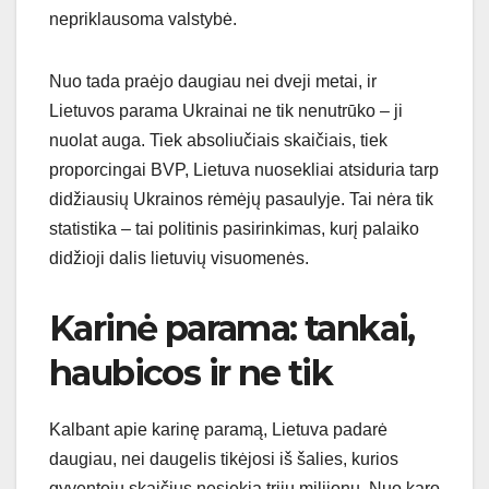
nepriklausoma valstybė.
Nuo tada praėjo daugiau nei dveji metai, ir
Lietuvos parama Ukrainai ne tik nenutrūko – ji
nuolat auga. Tiek absoliučiais skaičiais, tiek
proporcingai BVP, Lietuva nuosekliai atsiduria tarp
didžiausių Ukrainos rėmėjų pasaulyje. Tai nėra tik
statistika – tai politinis pasirinkimas, kurį palaiko
didžioji dalis lietuvių visuomenės.
Karinė parama: tankai,
haubicos ir ne tik
Kalbant apie karinę paramą, Lietuva padarė
daugiau, nei daugelis tikėjosi iš šalies, kurios
gyventojų skaičius nesiekia trijų milijonų. Nuo karo