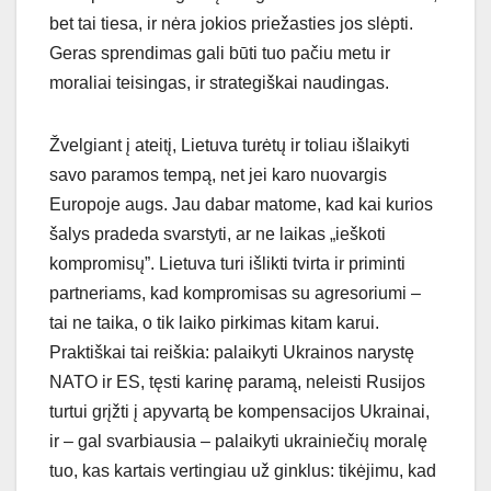
bet tai tiesa, ir nėra jokios priežasties jos slėpti.
Geras sprendimas gali būti tuo pačiu metu ir
moraliai teisingas, ir strategiškai naudingas.
Žvelgiant į ateitį, Lietuva turėtų ir toliau išlaikyti
savo paramos tempą, net jei karo nuovargis
Europoje augs. Jau dabar matome, kad kai kurios
šalys pradeda svarstyti, ar ne laikas „ieškoti
kompromisų”. Lietuva turi išlikti tvirta ir priminti
partneriams, kad kompromisas su agresoriumi –
tai ne taika, o tik laiko pirkimas kitam karui.
Praktiškai tai reiškia: palaikyti Ukrainos narystę
NATO ir ES, tęsti karinę paramą, neleisti Rusijos
turtui grįžti į apyvartą be kompensacijos Ukrainai,
ir – gal svarbiausia – palaikyti ukrainiečių moralę
tuo, kas kartais vertingiau už ginklus: tikėjimu, kad