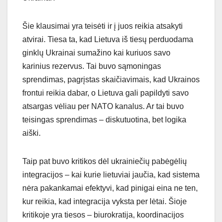
Šie klausimai yra teisėti ir į juos reikia atsakyti
atvirai. Tiesa ta, kad Lietuva iš tiesų perduodama
ginklų Ukrainai sumažino kai kuriuos savo
karinius rezervus. Tai buvo sąmoningas
sprendimas, pagrįstas skaičiavimais, kad Ukrainos
frontui reikia dabar, o Lietuva gali papildyti savo
atsargas vėliau per NATO kanalus. Ar tai buvo
teisingas sprendimas – diskutuotina, bet logika
aiški.
Taip pat buvo kritikos dėl ukrainiečių pabėgėlių
integracijos – kai kurie lietuviai jaučia, kad sistema
nėra pakankamai efektyvi, kad pinigai eina ne ten,
kur reikia, kad integracija vyksta per lėtai. Šioje
kritikoje yra tiesos – biurokratija, koordinacijos