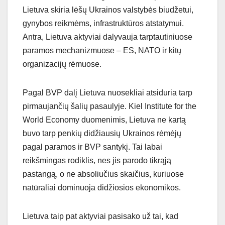
Lietuva skiria lėšų Ukrainos valstybės biudžetui,
gynybos reikmėms, infrastruktūros atstatymui.
Antra, Lietuva aktyviai dalyvauja tarptautiniuose
paramos mechanizmuose – ES, NATO ir kitų
organizacijų rėmuose.
Pagal BVP dalį Lietuva nuosekliai atsiduria tarp
pirmaujančių šalių pasaulyje. Kiel Institute for the
World Economy duomenimis, Lietuva ne kartą
buvo tarp penkių didžiausių Ukrainos rėmėjų
pagal paramos ir BVP santykį. Tai labai
reikšmingas rodiklis, nes jis parodo tikrąją
pastangą, o ne absoliučius skaičius, kuriuose
natūraliai dominuoja didžiosios ekonomikos.
Lietuva taip pat aktyviai pasisako už tai, kad