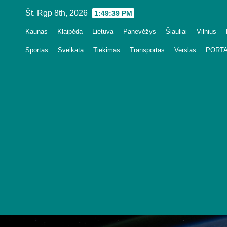
Skip
Št. Rgp 8th, 2026
1:49:41 PM
to
Kaunas
Klaipėda
Lietuva
Panevėžys
Šiauliai
Vilnius
content
Sportas
Sveikata
Tiekimas
Transportas
Verslas
PORTA