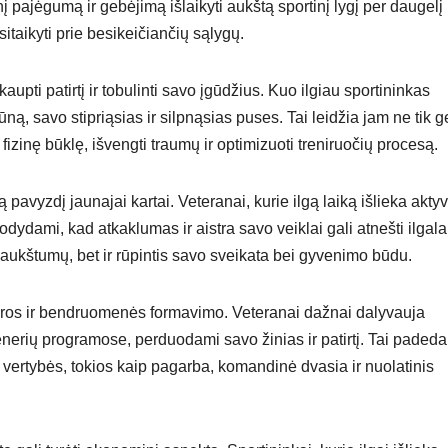
nį pajėgumą ir gebėjimą išlaikyti aukštą sportinį lygį per daugelį
sitaikyti prie besikeičiančių sąlygų.
pti patirtį ir tobulinti savo įgūdžius. Kuo ilgiau sportininkas
ną, savo stipriąsias ir silpnąsias puses. Tai leidžia jam ne tik g
fizinę būklę, išvengti traumų ir optimizuoti treniruočių procesą.
pavyzdį jaunajai kartai. Veteranai, kurie ilgą laiką išlieka akty
dydami, kad atkaklumas ir aistra savo veiklai gali atnešti ilgala
ių aukštumų, bet ir rūpintis savo sveikata bei gyvenimo būdu.
tūros ir bendruomenės formavimo. Veteranai dažnai dalyvauja
renerių programose, perduodami savo žinias ir patirtį. Tai padeda 
vertybės, tokios kaip pagarba, komandinė dvasia ir nuolatinis