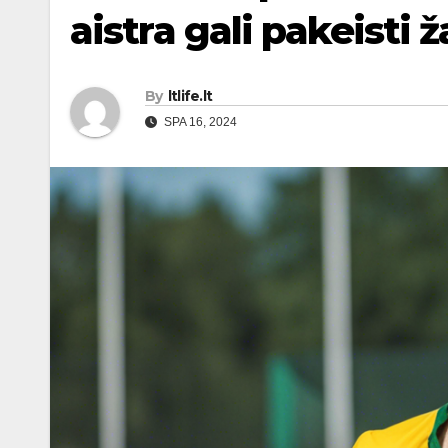
aistra gali pakeisti 
By
ltlife.lt
SPA 16, 2024