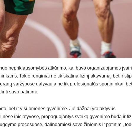
į nuo nepriklausomybės atkūrimo, kai buvo organizuojamos įvair
ninkams. Tokie renginiai ne tik skatina fizinį aktyvumą, bet ir stip
anų varžybose dalyvauja ne tik profesionalūs sportininkai, bet 
inti savo patirtimi.
orto, bet ir visuomenės gyvenime. Jie dažnai yra aktyvūs
linėse iniciatyvose, propaguojantys sveiką gyvenimo būdą ir fiz
gdymo procesuose, dalindamiesi savo žiniomis ir patirtimi, tod