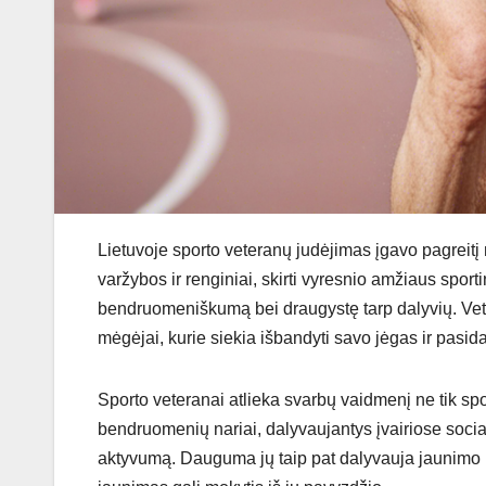
Lietuvoje sporto veteranų judėjimas įgavo pagreit
varžybos ir renginiai, skirti vyresnio amžiaus sporti
bendruomeniškumą bei draugystę tarp dalyvių. Veter
mėgėjai, kurie siekia išbandyti savo jėgas ir pasidal
Sporto veteranai atlieka svarbų vaidmenį ne tik sp
bendruomenių nariai, dalyvaujantys įvairiose socia
aktyvumą. Dauguma jų taip pat dalyvauja jaunimo u