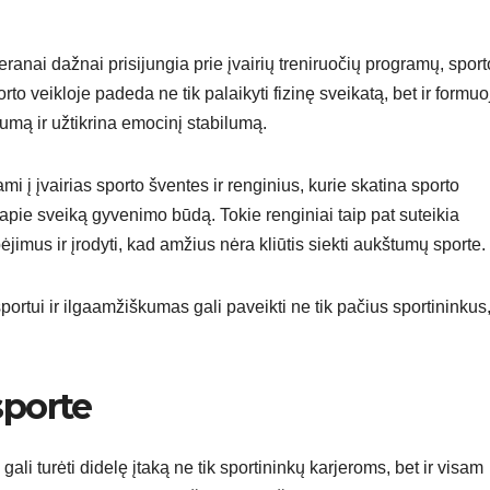
teranai dažnai prisijungia prie įvairių treniruočių programų, sport
rto veikloje padeda ne tik palaikyti fizinę sveikatą, bet ir formuo
vumą ir užtikrina emocinį stabilumą.
mi į įvairias sporto šventes ir renginius, kurie skatina sporto
ie sveiką gyvenimo būdą. Tokie renginiai taip pat suteikia
imus ir įrodyti, kad amžius nėra kliūtis siekti aukštumų sporte.
rtui ir ilgaamžiškumas gali paveikti ne tik pačius sportininkus,
sporte
li turėti didelę įtaką ne tik sportininkų karjeroms, bet ir visam