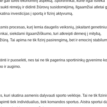
gali turėti ekonominį aspektą. Sportininkai, kurie ilgai išlieka
traukti rėmėjų ir didinti žiūrovų susidomėjimą. Ilgaamžiai atletai g
tina investicijas į sportą ir fizinį aktyvumą.
mis procesas, kurį lemia daugelis veiksnių, įskaitant genetiniu
nkai, siekdami ilgaamžiškumo, turi atkreipti dėmesį į mitybą,
iūrą. Tai apima ne tik fizinį pasirengimą, bet ir emocinį stabilu
inti ir puoselėti, nes tai ne tik pagerina sportininkų gyvenimo k
mo ir augimo.
s, kuri skatina asmenis dalyvauti sporto veikloje. Tai ne tik fizini
 apimti tiek individualius, tiek komandos sportus. Aistra sportui d