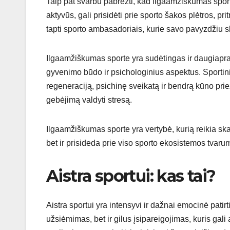
Taip pat svarbu pabrėžti, kad ilgaamžiškumas sporte 
aktyvūs, gali prisidėti prie sporto šakos plėtros, pri
tapti sporto ambasadoriais, kurie savo pavyzdžiu ska
Ilgaamžiškumas sporte yra sudėtingas ir daugiapras
gyvenimo būdo ir psichologinius aspektus. Sportini
regeneraciją, psichinę sveikatą ir bendrą kūno priež
gebėjimą valdyti stresą.
Ilgaamžiškumas sporte yra vertybė, kurią reikia skat
bet ir prisideda prie viso sporto ekosistemos tvaru
Aistra sportui: kas tai?
Aistra sportui yra intensyvi ir dažnai emocinė patirti
užsiėmimas, bet ir gilus įsipareigojimas, kuris gali