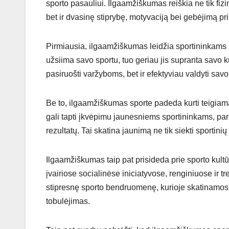
sporto pasauliui. Ilgaamžiškumas reiškia ne tik fizi
bet ir dvasinę stiprybę, motyvaciją bei gebėjimą pri
Pirmiausia, ilgaamžiškumas leidžia sportininkams kau
užsiima savo sportu, tuo geriau jis supranta savo kū
pasiruošti varžyboms, bet ir efektyviau valdyti savo 
Be to, ilgaamžiškumas sporte padeda kurti teigiamą 
gali tapti įkvėpimu jaunesniems sportininkams, paro
rezultatų. Tai skatina jaunimą ne tik siekti sportin
Ilgaamžiškumas taip pat prisideda prie sporto kul
įvairiose socialinėse iniciatyvose, renginiuose ir t
stipresnę sporto bendruomenę, kurioje skatinamos 
tobulėjimas.