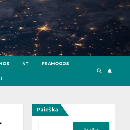
ENOS
NT
PRAMOGOS
I
Paieška
r
Paieška