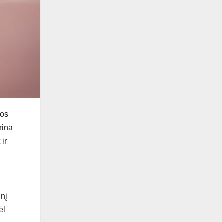
ios
rina
ir
inį
ėl