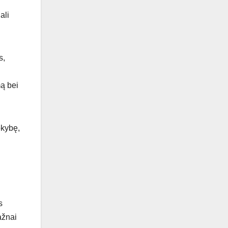
ali
s,
mą bei
okybę,
s
ažnai