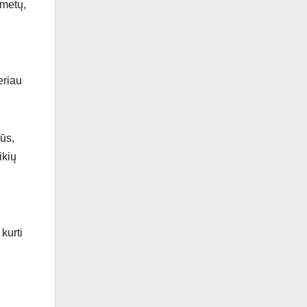
 metų,
eriau
vūs,
ikių
kurti