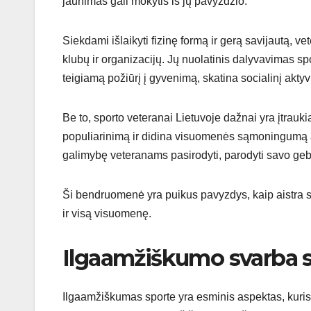
jaunimas gali mokytis iš jų pavyzdžio.
Siekdami išlaikyti fizinę formą ir gerą savijautą, ve
klubų ir organizacijų. Jų nuolatinis dalyvavimas spo
teigiamą požiūrį į gyvenimą, skatina socialinį akty
Be to, sporto veteranai Lietuvoje dažnai yra įtraukia
populiarinimą ir didina visuomenės sąmoningumą ap
galimybę veteranams pasirodyti, parodyti savo gebėj
Ši bendruomenė yra puikus pavyzdys, kaip aistra spo
ir visą visuomenę.
Ilgaamžiškumo svarba 
Ilgaamžiškumas sporte yra esminis aspektas, kuris ga