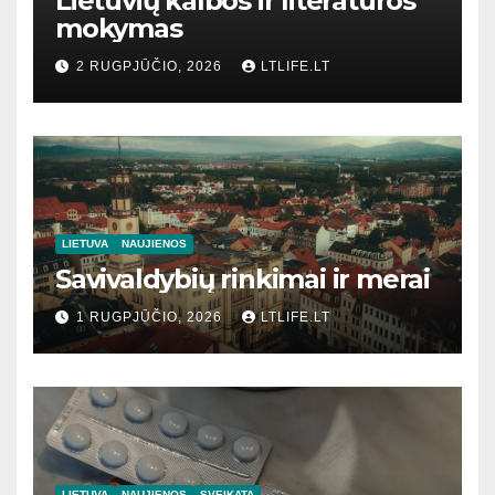
Lietuvių kalbos ir literatūros
mokymas
2 RUGPJŪČIO, 2026
LTLIFE.LT
LIETUVA
NAUJIENOS
Savivaldybių rinkimai ir merai
1 RUGPJŪČIO, 2026
LTLIFE.LT
LIETUVA
NAUJIENOS
SVEIKATA