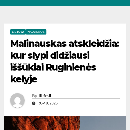
LIETUVA
NAUJIENOS
Malinauskas atskleidžia:
kur slypi didžiausi
iššūkiai Ruginienės
kelyje
By
ltlife.lt
RGP 8, 2025