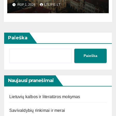
RGP 1, 2026
LTLIFE.LT
Paieška
Paieška
Naujausi pranešimai
Lietuvių kalbos ir literatūros mokymas
Savivaldybių rinkimai ir merai