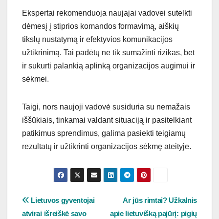
Ekspertai rekomenduoja naujajai vadovei sutelkti
dėmesį į stiprios komandos formavimą, aiškių
tikslų nustatymą ir efektyvios komunikacijos
užtikrinimą. Tai padėtų ne tik sumažinti rizikas, bet
ir sukurti palankią aplinką organizacijos augimui ir
sėkmei.
Taigi, nors naujoji vadovė susiduria su nemažais
iššūkiais, tinkamai valdant situaciją ir pasitelkiant
patikimus sprendimus, galima pasiekti teigiamų
rezultatų ir užtikrinti organizacijos sėkmę ateityje.
Navigacija
Lietuvos gyventojai
Ar jūs rimtai? Užkalnis
atvirai išreiškė savo
apie lietuvišką pajūrį: pigių