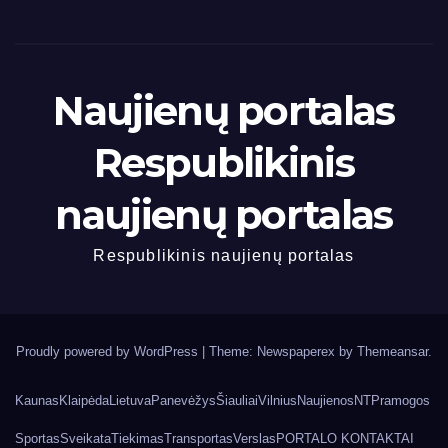
Naujienų portalas
Respublikinis
naujienų portalas
Respublikinis naujienų portalas
Proudly powered by WordPress
|
Theme: Newspaperex by
Themeansar
.
Kaunas
Klaipėda
Lietuva
Panevėžys
Šiauliai
Vilnius
Naujienos
NT
Pramogos
Sportas
Sveikata
Tiekimas
Transportas
Verslas
PORTALO KONTAKTAI