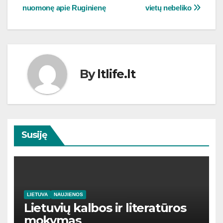
tarp
nuomonę apie Ruginienę
vietų nebeliko
įrašų
By
ltlife.lt
Susiję
LIETUVA
NAUJIENOS
Lietuvių kalbos ir literatūros
mokymas