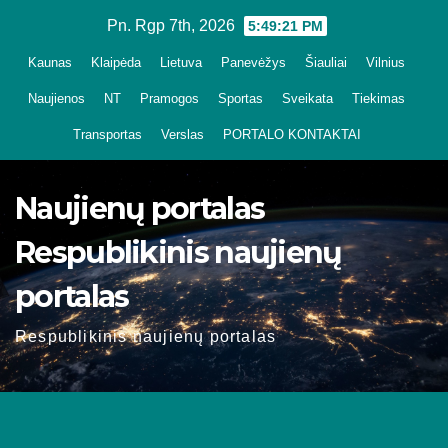
Skip
Pn. Rgp 7th, 2026
5:49:22 PM
to
Kaunas
Klaipėda
Lietuva
Panevėžys
Šiauliai
Vilnius
content
Naujienos
NT
Pramogos
Sportas
Sveikata
Tiekimas
Transportas
Verslas
PORTALO KONTAKTAI
Naujienų portalas
Respublikinis naujienų
portalas
Respublikinis naujienų portalas