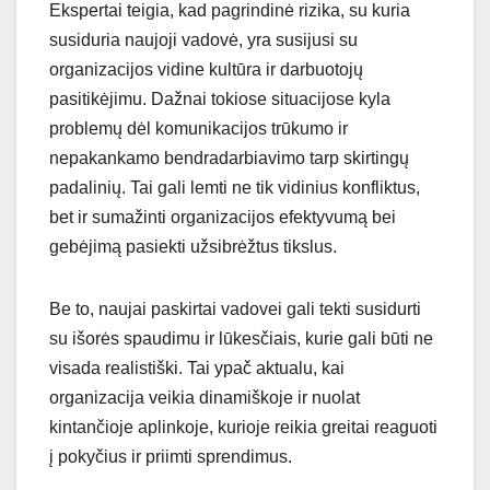
Ekspertai teigia, kad pagrindinė rizika, su kuria
susiduria naujoji vadovė, yra susijusi su
organizacijos vidine kultūra ir darbuotojų
pasitikėjimu. Dažnai tokiose situacijose kyla
problemų dėl komunikacijos trūkumo ir
nepakankamo bendradarbiavimo tarp skirtingų
padalinių. Tai gali lemti ne tik vidinius konfliktus,
bet ir sumažinti organizacijos efektyvumą bei
gebėjimą pasiekti užsibrėžtus tikslus.
Be to, naujai paskirtai vadovei gali tekti susidurti
su išorės spaudimu ir lūkesčiais, kurie gali būti ne
visada realistiški. Tai ypač aktualu, kai
organizacija veikia dinamiškoje ir nuolat
kintančioje aplinkoje, kurioje reikia greitai reaguoti
į pokyčius ir priimti sprendimus.