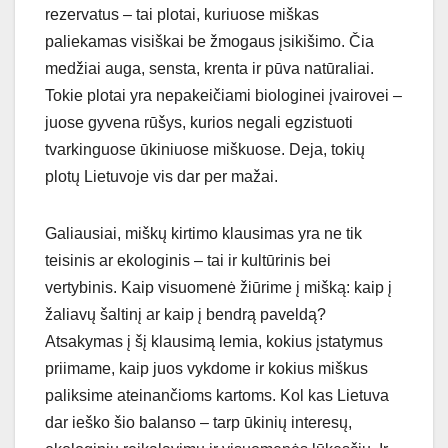
rezervatus – tai plotai, kuriuose miškas
paliekamas visiškai be žmogaus įsikišimo. Čia
medžiai auga, sensta, krenta ir pūva natūraliai.
Tokie plotai yra nepakeičiami biologinei įvairovei –
juose gyvena rūšys, kurios negali egzistuoti
tvarkinguose ūkiniuose miškuose. Deja, tokių
plotų Lietuvoje vis dar per mažai.
Galiausiai, miškų kirtimo klausimas yra ne tik
teisinis ar ekologinis – tai ir kultūrinis bei
vertybinis. Kaip visuomenė žiūrime į mišką: kaip į
žaliavų šaltinį ar kaip į bendrą paveldą?
Atsakymas į šį klausimą lemia, kokius įstatymus
priimame, kaip juos vykdome ir kokius miškus
paliksime ateinančioms kartoms. Kol kas Lietuva
dar ieško šio balanso – tarp ūkinių interesų,