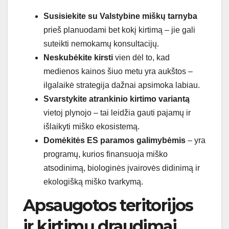
Susisiekite su Valstybine miškų tarnyba
prieš planuodami bet kokį kirtimą – jie gali
suteikti nemokamų konsultacijų.
Neskubėkite kirsti
vien dėl to, kad
medienos kainos šiuo metu yra aukštos –
ilgalaikė strategija dažnai apsimoka labiau.
Svarstykite atrankinio kirtimo variantą
vietoj plynojo – tai leidžia gauti pajamų ir
išlaikyti miško ekosistemą.
Domėkitės ES paramos galimybėmis
– yra
programų, kurios finansuoja miško
atsodinimą, biologinės įvairovės didinimą ir
ekologišką miško tvarkymą.
Apsaugotos teritorijos
ir kirtimų draudimai