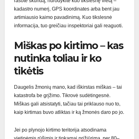
rašote skundą, nurodykite kuo tikslesnę vietą –
kadastro numerį, GPS koordinates arba bent jau
artimiausio kaimo pavadinimą. Kuo tikslesnė
informacija, tuo greičiau inspektoriai gali reaguoti.
Miškas po kirtimo – kas
nutinka toliau ir ko
tikėtis
Daugelis žmonių mano, kad iškirstas miškas – tai
katastrofa be grįžimo. Tikrovė sudėtingesnė.
Miškas gali atsistatyti, tačiau tai priklauso nuo to,
kaip kirtimas buvo atliktas ir ką žmonės daro po jo.
Jei po plynojo kirtimo teritorija atsodinama
vietinėmis rūšimis ir tinkamai prižiūrima, per 80–