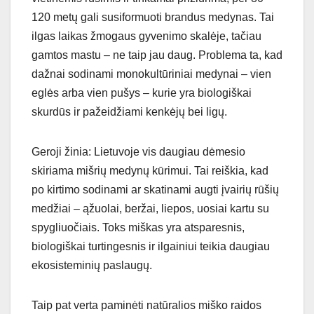
120 metų gali susiformuoti brandus medynas. Tai
ilgas laikas žmogaus gyvenimo skalėje, tačiau
gamtos mastu – ne taip jau daug. Problema ta, kad
dažnai sodinami monokultūriniai medynai – vien
eglės arba vien pušys – kurie yra biologiškai
skurdūs ir pažeidžiami kenkėjų bei ligų.
Geroji žinia: Lietuvoje vis daugiau dėmesio
skiriama mišrių medynų kūrimui. Tai reiškia, kad
po kirtimo sodinami ar skatinami augti įvairių rūšių
medžiai – ąžuolai, beržai, liepos, uosiai kartu su
spygliuočiais. Toks miškas yra atsparesnis,
biologiškai turtingesnis ir ilgainiui teikia daugiau
ekosisteminių paslaugų.
Taip pat verta paminėti natūralios miško raidos