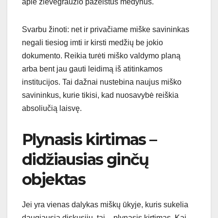
apie žievėgraužio pažeistus medynus.
Svarbu žinoti: net ir privačiame miške savininkas
negali tiesiog imti ir kirsti medžių be jokio
dokumento. Reikia turėti miško valdymo planą
arba bent jau gauti leidimą iš atitinkamos
institucijos. Tai dažnai nustebina naujus miško
savininkus, kurie tikisi, kad nuosavybė reiškia
absoliučią laisvę.
Plynasis kirtimas –
didžiausias ginčų
objektas
Jei yra vienas dalykas miškų ūkyje, kuris sukelia
daugiausia diskusijų, tai – plynasis kirtimas. Kai