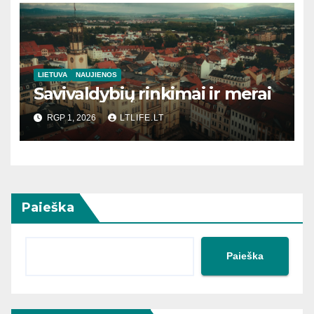
LIETUVA
NAUJIENOS
Savivaldybių rinkimai ir merai
RGP 1, 2026
LTLIFE.LT
Paieška
Paieška