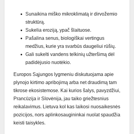
Sunaikina miško mikroklimatą ir dirvožemio
struktūrą.
Sukelia eroziją, ypač šlaituose.
Pašalina senus, biologiškai vertingus
medžius, kurie yra svarbūs daugeliui rūšių.
Gali sukelti vandens telkinių užteršimą dėl
padidėjusio nuotėkio.
Europos Sąjungos lygmeniu diskutuojama apie
plynojo kirtimo apribojimą arba net draudimą tam
tikrose ekosistemose. Kai kurios šalys, pavyzdžiui,
Prancūzija ir Slovėnija, jau taiko griežtesnius
reikalavimus. Lietuva kol kas laikosi nuosaikesnės
pozicijos, nors aplinkosaugininkai nuolat spaudžia
keisti taisykles.