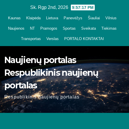
Skip
Sk. Rgp 2nd, 2026
9:57:19 PM
to
Kaunas
Klaipėda
Lietuva
Panevėžys
Šiauliai
Vilnius
content
Naujienos
NT
Pramogos
Sportas
Sveikata
Tiekimas
Transportas
Verslas
PORTALO KONTAKTAI
Naujienų portalas
Respublikinis naujienų
portalas
Respublikinis naujienų portalas