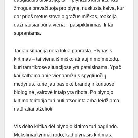
žmogus pravažiuoja pro plyną, nuskustą kalvą, kur
dar prieš metus stovėjo gražus miškas, reakcija
dažniausiai būna viena – pasipiktinimas. Ir tai
suprantama.
Tačiau situacija nėra tokia paprasta. Plynasis
kirtimas – tai viena iš miško atnaujinimo metodų,
kuri tam tikrose situacijose yra pateisinama. Ypač
kai kalbama apie vienaamžius spygliuočių
medynus, kurie jau pasiekė brandą ir kuriuose
biologinė įvairovė ir taip yra ribota. Po plynojo
kirtimo teritorija turi būti atsodinta arba leidžiama
natūraliai atželioti.
Vis dėlto kritika dėl plynojo kirtimo turi pagrindo.
Moksliniai tyrimai rodo, kad plynasis kirtimas: