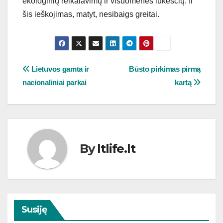
ekologinių reikalavimų ir visuomenės lūkesčių. Ir
šis ieškojimas, matyt, nesibaigs greitai.
Navigacija
Lietuvos gamta ir
Būsto pirkimas pirmą
nacionaliniai parkai
kartą
tarp
įrašų
By
ltlife.lt
Susiję