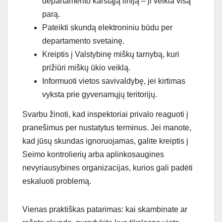
departamento karštąją liniją – ji veikia visą
parą.
Pateikti skundą elektroniniu būdu per
departamento svetainę.
Kreiptis į Valstybinę miškų tarnybą, kuri
prižiūri miškų ūkio veiklą.
Informuoti vietos savivaldybę, jei kirtimas
vyksta prie gyvenamųjų teritorijų.
Svarbu žinoti, kad inspektoriai privalo reaguoti į
pranešimus per nustatytus terminus. Jei manote,
kad jūsų skundas ignoruojamas, galite kreiptis į
Seimo kontrolierių arba aplinkosaugines
nevyriausybines organizacijas, kurios gali padėti
eskaluoti problemą.
Vienas praktiškas patarimas: kai skambinate ar