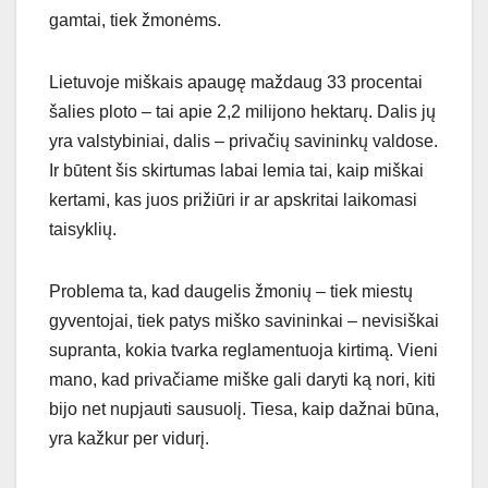
gamtai, tiek žmonėms.
Lietuvoje miškais apaugę maždaug 33 procentai
šalies ploto – tai apie 2,2 milijono hektarų. Dalis jų
yra valstybiniai, dalis – privačių savininkų valdose.
Ir būtent šis skirtumas labai lemia tai, kaip miškai
kertami, kas juos prižiūri ir ar apskritai laikomasi
taisyklių.
Problema ta, kad daugelis žmonių – tiek miestų
gyventojai, tiek patys miško savininkai – nevisiškai
supranta, kokia tvarka reglamentuoja kirtimą. Vieni
mano, kad privačiame miške gali daryti ką nori, kiti
bijo net nupjauti sausuolį. Tiesa, kaip dažnai būna,
yra kažkur per vidurį.