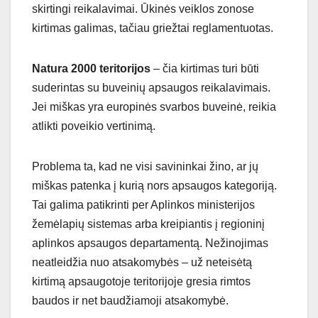
skirtingi reikalavimai. Ūkinės veiklos zonose
kirtimas galimas, tačiau griežtai reglamentuotas.
Natura 2000 teritorijos
– čia kirtimas turi būti
suderintas su buveinių apsaugos reikalavimais.
Jei miškas yra europinės svarbos buveinė, reikia
atlikti poveikio vertinimą.
Problema ta, kad ne visi savininkai žino, ar jų
miškas patenka į kurią nors apsaugos kategoriją.
Tai galima patikrinti per Aplinkos ministerijos
žemėlapių sistemas arba kreipiantis į regioninį
aplinkos apsaugos departamentą. Nežinojimas
neatleidžia nuo atsakomybės – už neteisėtą
kirtimą apsaugotoje teritorijoje gresia rimtos
baudos ir net baudžiamoji atsakomybė.