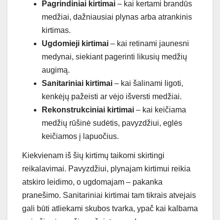
Pagrindiniai kirtimai
– kai kertami brandūs
medžiai, dažniausiai plynas arba atrankinis
kirtimas.
Ugdomieji kirtimai
– kai retinami jaunesni
medynai, siekiant pagerinti likusių medžių
augimą.
Sanitariniai kirtimai
– kai šalinami ligoti,
kenkėjų pažeisti ar vėjo išversti medžiai.
Rekonstrukciniai kirtimai
– kai keičiama
medžių rūšinė sudėtis, pavyzdžiui, eglės
keičiamos į lapuočius.
Kiekvienam iš šių kirtimų taikomi skirtingi
reikalavimai. Pavyzdžiui, plynajam kirtimui reikia
atskiro leidimo, o ugdomajam – pakanka
pranešimo. Sanitariniai kirtimai tam tikrais atvejais
gali būti atliekami skubos tvarka, ypač kai kalbama