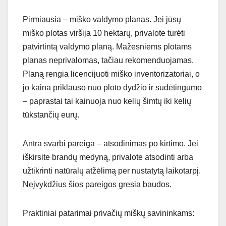
Pirmiausia – miško valdymo planas. Jei jūsų
miško plotas viršija 10 hektarų, privalote turėti
patvirtintą valdymo planą. Mažesniems plotams
planas neprivalomas, tačiau rekomenduojamas.
Planą rengia licencijuoti miško inventorizatoriai, o
jo kaina priklauso nuo ploto dydžio ir sudėtingumo
– paprastai tai kainuoja nuo kelių šimtų iki kelių
tūkstančių eurų.
Antra svarbi pareiga – atsodinimas po kirtimo. Jei
iškirsite brandų medyną, privalote atsodinti arba
užtikrinti natūralų atžėlimą per nustatytą laikotarpį.
Neįvykdžius šios pareigos gresia baudos.
Praktiniai patarimai privačių miškų savininkams: