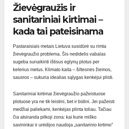
Žievėgraužis ir
sanitariniai kirtimai –
kada tai pateisinama
Pastaraisiais metais Lietuva susidūrė su rimta
žievėgraužio problema. Šis nedidelis vabalas
sugeba sunaikinti ištisus eglynų plotus per
kelerius metus. Klimato kaita – šiltesnės žiemos,
sausros – sukuria idealias sąlygas kenkėjui plisti.
Sanitariniai kirtimai žievėgraužio pažeistuose
plotuose yra ne tik leistini, bet ir būtini. Jei pažeisti
medžiai paliekami, kenkėjas plinta toliau. Tačiau
čia atsiranda pilkoji zona: kai kurie miško
savininkai ir urėdijos naudoja „sanitarinio kirtimo”