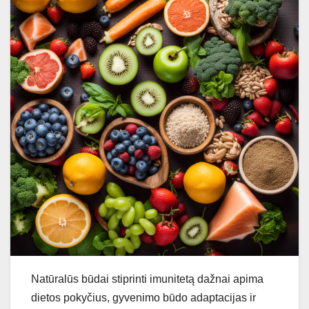
Natūralūs būdai stiprinti imunitetą dažnai apima
dietos pokyčius, gyvenimo būdo adaptacijas ir