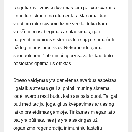
Reguliarus fizinis aktyvumas taip pat yra svarbus
imuniteto stiprinimo elementas. Manoma, kad
vidutinio intensyvumo fizinė veikla, tokia kaip
vaikščiojimas, bėgimas ar plaukimas, gali
pagerinti imuninės sistemos funkciją ir sumažinti
uždegiminius procesus. Rekomenduojama
sportuoti bent 150 minučių per savaitę, kad būtų
pasiektas optimalus efektas.
Streso valdymas yra dar vienas svarbus aspektas.
Ilgalaikis stresas gali silpninti imuninę sistemą,
todėl svarbu rasti būdų, kaip atsipalaiduoti. Tai gali
būti meditacija, joga, gilus kvėpavimas ar tiesiog
laiko praleidimas gamtoje. Tinkamas miegas taip
pat yra būtinas, nes jis yra atsakingas už
organizmo regeneraciją ir imuninių ląstelių