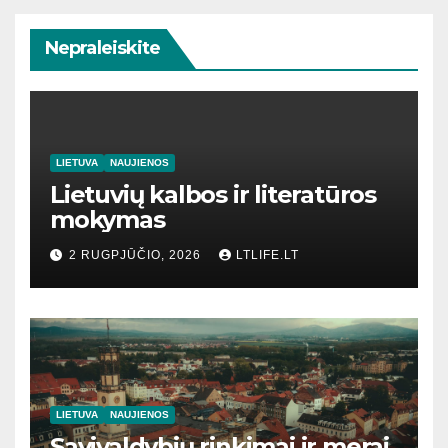
Nepraleiskite
LIETUVA
NAUJIENOS
Lietuvių kalbos ir literatūros
mokymas
2 RUGPJŪČIO, 2026
LTLIFE.LT
LIETUVA
NAUJIENOS
Savivaldybių rinkimai ir merai