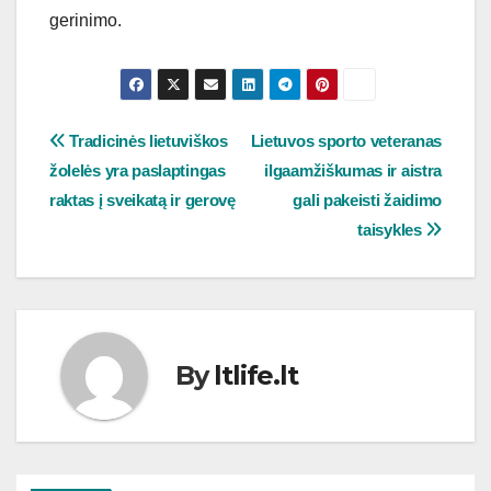
gerinimo.
Navigacija
Tradicinės lietuviškos
Lietuvos sporto veteranas
žolelės yra paslaptingas
ilgaamžiškumas ir aistra
tarp
raktas į sveikatą ir gerovę
gali pakeisti žaidimo
įrašų
taisykles
By
ltlife.lt