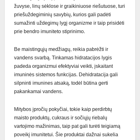
žuvyse, linų sėklose ir graikiniuose riešutuose, turi
priešuždegiminių savybių, kurios gali padėti
sumažinti uždegimų lygį organizme ir taip prisidėti
prie bendro imuniteto stiprinimo.
Be maistingųjų medžiagų, reikia pabrėžti ir
vandens svarbą. Tinkamas hidratacijos lygis
padeda organizmui efektyviai veikti, įskaitant
imuninės sistemos funkcijas. Dehidratacija gali
silpninti imunines atsaką, todėl būtina gerti
pakankamai vandens.
Mitybos įpročių pokyčiai, tokie kaip perdirbtų
maisto produktų, cukraus ir sočiųjų riebalų
vartojimo mažinimas, taip pat gali turėti teigiamą
poveikį imunitetui. Šie produktai dažnai sukelia