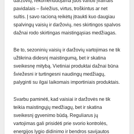
daržovių, rekomenduojama juos vartoti įvairiais
pavidalais – šviežius, virtus, troškintus ar net
sultis. Į savo racioną reikėtų įtraukti kuo daugiau
spalvingų vaisių ir daržovių, nes skirtingos spalvos
dažnai rodo skirtingas maistingąsias medžiagas.
Be to, sezoninių vaisių ir daržovių vartojimas ne tik
užtikrina didesnį maistingumą, bet ir skatina
sveikesnę mitybą. Vietiniai produktai dažnai būna
šviežesni ir turtingesni naudingų medžiagų,
palyginti su ilgai laikomais importiniais produktais.
Svarbu paminėti, kad vaisiai ir daržovės ne tik
teikia maistingųjų medžiagų, bet ir skatina
sveikesnį gyvenimo būdą. Reguliarus jų
vartojimas gali prisidėti prie svorio kontrolės,
energijos lygio didinimo ir bendros savijautos