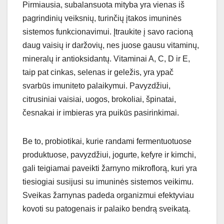
Pirmiausia, subalansuota mityba yra vienas iš
pagrindinių veiksnių, turinčių įtakos imuninės
sistemos funkcionavimui. Įtraukite į savo racioną
daug vaisių ir daržovių, nes juose gausu vitaminų,
mineralų ir antioksidantų. Vitaminai A, C, D ir E,
taip pat cinkas, selenas ir geležis, yra ypač
svarbūs imuniteto palaikymui. Pavyzdžiui,
citrusiniai vaisiai, uogos, brokoliai, špinatai,
česnakai ir imbieras yra puikūs pasirinkimai.
Be to, probiotikai, kurie randami fermentuotuose
produktuose, pavyzdžiui, jogurte, kefyre ir kimchi,
gali teigiamai paveikti žarnyno mikroflorą, kuri yra
tiesiogiai susijusi su imuninės sistemos veikimu.
Sveikas žarnynas padeda organizmui efektyviau
kovoti su patogenais ir palaiko bendrą sveikatą.