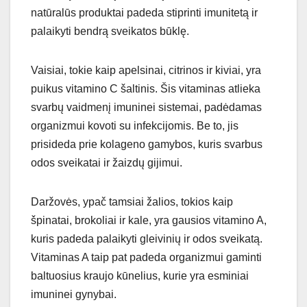
natūralūs produktai padeda stiprinti imunitetą ir
palaikyti bendrą sveikatos būklę.
Vaisiai, tokie kaip apelsinai, citrinos ir kiviai, yra
puikus vitamino C šaltinis. Šis vitaminas atlieka
svarbų vaidmenį imuninei sistemai, padėdamas
organizmui kovoti su infekcijomis. Be to, jis
prisideda prie kolageno gamybos, kuris svarbus
odos sveikatai ir žaizdų gijimui.
Daržovės, ypač tamsiai žalios, tokios kaip
špinatai, brokoliai ir kale, yra gausios vitamino A,
kuris padeda palaikyti gleivinių ir odos sveikatą.
Vitaminas A taip pat padeda organizmui gaminti
baltuosius kraujo kūnelius, kurie yra esminiai
imuninei gynybai.