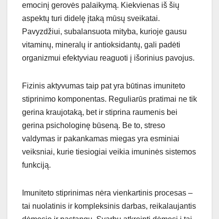
emocinį gerovės palaikymą. Kiekvienas iš šių
aspektų turi didelę įtaką mūsų sveikatai.
Pavyzdžiui, subalansuota mityba, kurioje gausu
vitaminų, mineralų ir antioksidantų, gali padėti
organizmui efektyviau reaguoti į išorinius pavojus.
Fizinis aktyvumas taip pat yra būtinas imuniteto
stiprinimo komponentas. Reguliarūs pratimai ne tik
gerina kraujotaką, bet ir stiprina raumenis bei
gerina psichologinę būseną. Be to, streso
valdymas ir pakankamas miegas yra esminiai
veiksniai, kurie tiesiogiai veikia imuninės sistemos
funkciją.
Imuniteto stiprinimas nėra vienkartinis procesas –
tai nuolatinis ir kompleksinis darbas, reikalaujantis