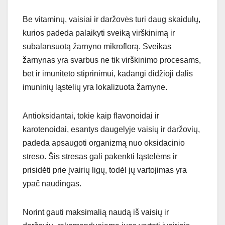
Be vitaminų, vaisiai ir daržovės turi daug skaidulų,
kurios padeda palaikyti sveiką virškinimą ir
subalansuotą žarnyno mikroflorą. Sveikas
žarnynas yra svarbus ne tik virškinimo procesams,
bet ir imuniteto stiprinimui, kadangi didžioji dalis
imuninių ląstelių yra lokalizuota žarnyne.
Antioksidantai, tokie kaip flavonoidai ir
karotenoidai, esantys daugelyje vaisių ir daržovių,
padeda apsaugoti organizmą nuo oksidacinio
streso. Šis stresas gali pakenkti ląstelėms ir
prisidėti prie įvairių ligų, todėl jų vartojimas yra
ypač naudingas.
Norint gauti maksimalią naudą iš vaisių ir