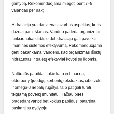
gamybą. Rekomenduojama miegoti bent 7–9
valandas per naktį.
Hidratacija yra dar vienas svarbus aspektas, kuris
dažnai pamirštamas. Vanduo padeda organizmui
funkcionaliai dirbti, o dehidratacija gali paveikti
imuninės sistemos efektyvumą. Rekomenduojama
gerti pakankamai vandens, kad organizmas išliktų
hidratuotas ir galėtų efektyviai kovoti su ligomis.
Natūralūs papildai, tokie kaip echinacea,
elderberry (juodųjų serbentų) ekstraktas, ciberžolė
ir omega-3 riebalų rūgštys, taip pat gali turėti
teigiamą poveikį imunitetui. Tačiau prieš
pradedant vartoti bet kokius papildus, patartina
pasitarti su gydytoju.