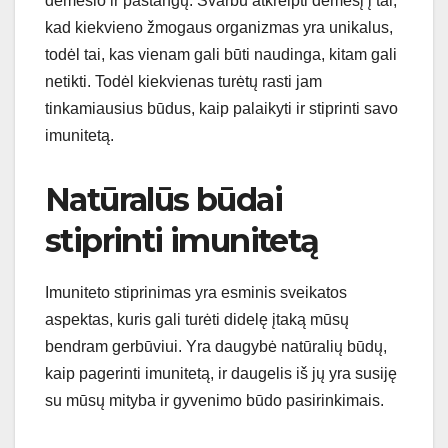
dėmesio ir pastangų. Svarbu atkreipti dėmesį į tai,
kad kiekvieno žmogaus organizmas yra unikalus,
todėl tai, kas vienam gali būti naudinga, kitam gali
netikti. Todėl kiekvienas turėtų rasti jam
tinkamiausius būdus, kaip palaikyti ir stiprinti savo
imunitetą.
Natūralūs būdai
stiprinti imunitetą
Imuniteto stiprinimas yra esminis sveikatos
aspektas, kuris gali turėti didelę įtaką mūsų
bendram gerbūviui. Yra daugybė natūralių būdų,
kaip pagerinti imunitetą, ir daugelis iš jų yra susiję
su mūsų mityba ir gyvenimo būdo pasirinkimais.