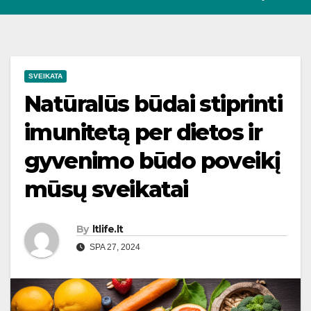
SVEIKATA
Natūralūs būdai stiprinti
imunitetą per dietos ir
gyvenimo būdo poveikį
mūsų sveikatai
By
ltlife.lt
SPA 27, 2024