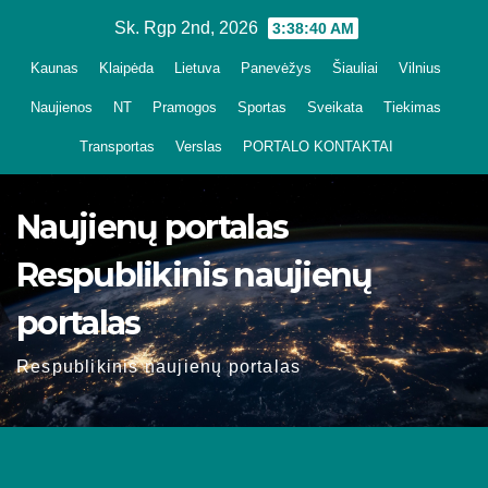
Skip
Sk. Rgp 2nd, 2026
3:38:41 AM
to
Kaunas
Klaipėda
Lietuva
Panevėžys
Šiauliai
Vilnius
content
Naujienos
NT
Pramogos
Sportas
Sveikata
Tiekimas
Transportas
Verslas
PORTALO KONTAKTAI
Naujienų portalas
Respublikinis naujienų
portalas
Respublikinis naujienų portalas