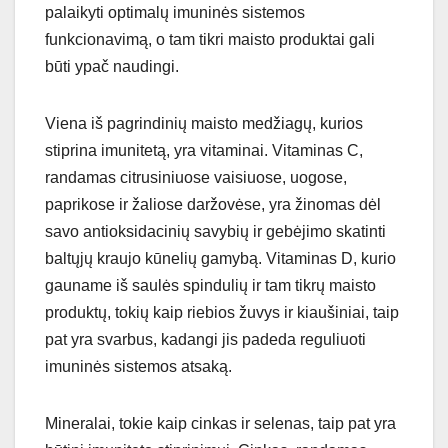
palaikyti optimalų imuninės sistemos
funkcionavimą, o tam tikri maisto produktai gali
būti ypač naudingi.
Viena iš pagrindinių maisto medžiagų, kurios
stiprina imunitetą, yra vitaminai. Vitaminas C,
randamas citrusiniuose vaisiuose, uogose,
paprikose ir žaliose daržovėse, yra žinomas dėl
savo antioksidacinių savybių ir gebėjimo skatinti
baltųjų kraujo kūnelių gamybą. Vitaminas D, kurio
gauname iš saulės spindulių ir tam tikrų maisto
produktų, tokių kaip riebios žuvys ir kiaušiniai, taip
pat yra svarbus, kadangi jis padeda reguliuoti
imuninės sistemos atsaką.
Mineralai, tokie kaip cinkas ir selenas, taip pat yra