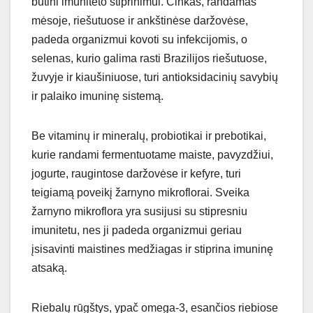
būtini imuniteto stiprinimui. Cinkas, randamas
mėsoje, riešutuose ir ankštinėse daržovėse,
padeda organizmui kovoti su infekcijomis, o
selenas, kurio galima rasti Brazilijos riešutuose,
žuvyje ir kiaušiniuose, turi antioksidacinių savybių
ir palaiko imuninę sistemą.
Be vitaminų ir mineralų, probiotikai ir prebotikai,
kurie randami fermentuotame maiste, pavyzdžiui,
jogurte, raugintose daržovėse ir kefyre, turi
teigiamą poveikį žarnyno mikroflorai. Sveika
žarnyno mikroflora yra susijusi su stipresniu
imunitetu, nes ji padeda organizmui geriau
įsisavinti maistines medžiagas ir stiprina imuninę
atsaką.
Riebalų rūgštys, ypač omega-3, esančios riebiose