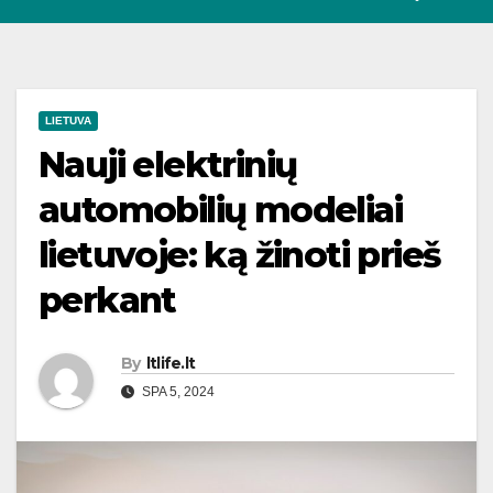
LIETUVA
Nauji elektrinių
automobilių modeliai
lietuvoje: ką žinoti prieš
perkant
By
ltlife.lt
SPA 5, 2024