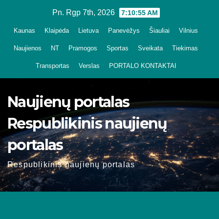
Skip
Pn. Rgp 7th, 2026
7:10:56 AM
to
Kaunas
Klaipėda
Lietuva
Panevėžys
Šiauliai
Vilnius
content
Naujienos
NT
Pramogos
Sportas
Sveikata
Tiekimas
Transportas
Verslas
PORTALO KONTAKTAI
Naujienų portalas
Respublikinis naujienų
portalas
Respublikinis naujienų portalas