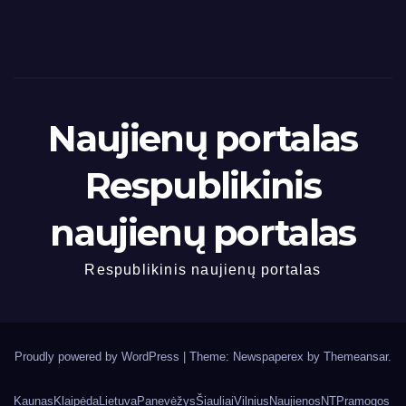
Naujienų portalas
Respublikinis
naujienų portalas
Respublikinis naujienų portalas
Proudly powered by WordPress
|
Theme: Newspaperex by
Themeansar
.
Kaunas
Klaipėda
Lietuva
Panevėžys
Šiauliai
Vilnius
Naujienos
NT
Pramogos