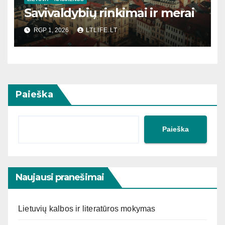
Savivaldybių rinkimai ir merai
RGP 1, 2026
LTLIFE.LT
Paieška
Paieška
Naujausi pranešimai
Lietuvių kalbos ir literatūros mokymas