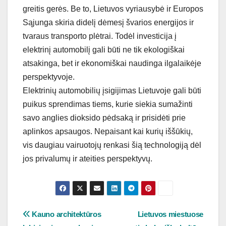
greitis gerės. Be to, Lietuvos vyriausybė ir Europos
Sąjunga skiria didelį dėmesį švarios energijos ir
tvaraus transporto plėtrai. Todėl investicija į
elektrinį automobilį gali būti ne tik ekologiškai
atsakinga, bet ir ekonomiškai naudinga ilgalaikėje
perspektyvoje.
Elektrinių automobilių įsigijimas Lietuvoje gali būti
puikus sprendimas tiems, kurie siekia sumažinti
savo anglies dioksido pėdsaką ir prisidėti prie
aplinkos apsaugos. Nepaisant kai kurių iššūkių,
vis daugiau vairuotojų renkasi šią technologiją dėl
jos privalumų ir ateities perspektyvų.
Navigacija
Kauno architektūros
Lietuvos miestuose