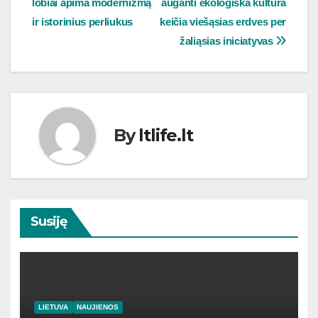
lobiai apima modernizmą
auganti ekologiška kultūra
tarp
ir istorinius perliukus
keičia viešąsias erdves per
įrašų
žaliąsias iniciatyvas
By
ltlife.lt
Susiję
LIETUVA
NAUJIENOS