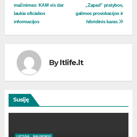
mažinimas: KAM vis dar
„Zapad” pratybos,
tarp
laukia oficialios
galimos provokacijos ir
įrašų
informacijos
hibridinis karas
By
ltlife.lt
Susiję
LIETUVA
NAUJIENOS