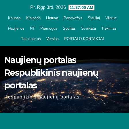
Skip
Pr. Rgp 3rd, 2026
11:37:01 AM
to
Kaunas
Klaipėda
Lietuva
Panevėžys
Šiauliai
Vilnius
content
Naujienos
NT
Pramogos
Sportas
Sveikata
Tiekimas
Transportas
Verslas
PORTALO KONTAKTAI
Naujienų portalas
Respublikinis naujienų
portalas
Respublikinis naujienų portalas