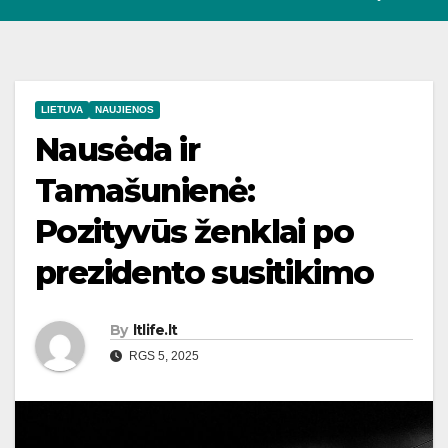
LIETUVA
NAUJIENOS
Nausėda ir
Tamašunienė:
Pozityvūs ženklai po
prezidento susitikimo
By
ltlife.lt
RGS 5, 2025