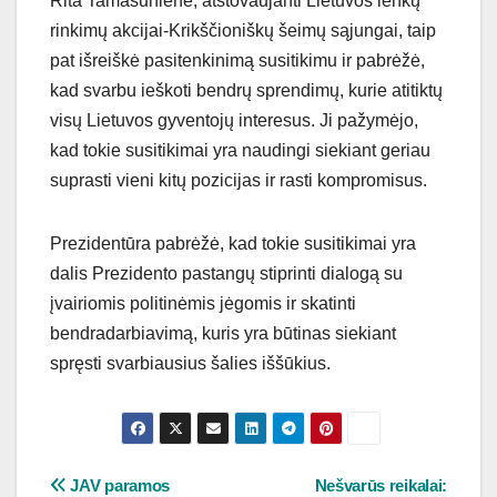
Rita Tamašunienė, atstovaujanti Lietuvos lenkų
rinkimų akcijai-Krikščioniškų šeimų sąjungai, taip
pat išreiškė pasitenkinimą susitikimu ir pabrėžė,
kad svarbu ieškoti bendrų sprendimų, kurie atitiktų
visų Lietuvos gyventojų interesus. Ji pažymėjo,
kad tokie susitikimai yra naudingi siekiant geriau
suprasti vieni kitų pozicijas ir rasti kompromisus.
Prezidentūra pabrėžė, kad tokie susitikimai yra
dalis Prezidento pastangų stiprinti dialogą su
įvairiomis politinėmis jėgomis ir skatinti
bendradarbiavimą, kuris yra būtinas siekiant
spręsti svarbiausius šalies iššūkius.
Navigacija
JAV paramos
Nešvarūs reikalai: