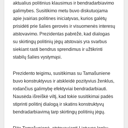
aktualius politinius klausimus ir bendradarbiavimo
galimybes. Susitikimo metu buvo diskutuojama
apie įvairias politines iniciatyvas, kurios galėtų
prisidėti prie šalies gerovės ir visuomenės interesų
atstovavimo. Prezidentas pabrėžė, kad dialogas
su skirtingų politinių jėgų atstovais yra svarbus
siekiant rasti bendrus sprendimus ir užtikrinti
stabilų šalies vystymąsi.
Prezidento teigimu, susitikimas su Tamašuniene
buvo konstruktyvus ir atskleidė pozityvius ženklus,
rodančius galimybę efektyviai bendradarbiauti.
Nausėda išreiškė viltį, kad tokie susitikimai padės
stiprinti politinį dialogą ir skatins konstruktyvų
bendradarbiavimą tarp skirtingų politinių jėgų.