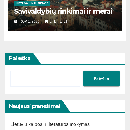
LIETUVA
NAUJIENOS
Savivaldybių rinkimai ir merai
RGP 1, 2026
LTLIFE.LT
Paieška
Paieška
Naujausi pranešimai
Lietuvių kalbos ir literatūros mokymas