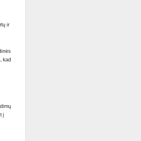
tų ir
dinės
, kad
ndimų
 į