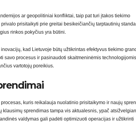
ndemijos ar geopolitiniai konfliktai, taip pat turi įtakos tiekimo
valo prisitaikyti prie greitai besikeičiančių tarptautinių standar
gius rinkos pokyčius yra būtini.
r inovacijų, kad Lietuvoje būtų užtikrintas efektyvus tiekimo gran
oti savo procesus ir pasinaudoti skaitmeninėmis technologijomis
ančius vartotojų poreikius.
sprendimai
procesas, kuris reikalauja nuolatinio prisitaikymo ir naujų spre
nių klausimų sprendimas tampa vis aktualesnis, ypač atsižvelgiant
andinės valdymas gali padėti optimizuoti operacijas ir užtikrinti