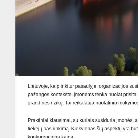
Lietuvoje, kaip ir kitur pasaulyje, organizacijos sus
pažangos kontekste. Įmonėms tenka nuolat prisitaiky
grandinės rizikų. Tai reikalauja nuolatinio mokymo
Praktiniai klausimai, su kuriais susiduria įmonės, 
tiekėjų pasirinkimą. Kiekvienas šių aspektų yra būti
konkurencingą kainą.