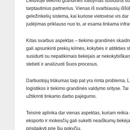
Lietuvoje tiekimo grandinės valdymas susiduria su n
tarptautinius partnerius. Vienas iš svarbiausių iššūki
geležinkelių sistema, kai kuriose vietovėse vis dar 
judėjimas priklauso nuo to, ar esama tinkama infras
Kitas svarbus aspektas – tiekimo grandinės skaidru
gali apsunkinti prekių kilmės, kokybės ir atitikties
susidurti su nepatikimais tiekėjais ar nekokybiškais
stebėti ir analizuoti šiuos procesus.
Darbuotojų trūkumas taip pat yra rimta problema. Lie
logistikos ir tiekimo grandinės valdymo srityse. T
užtikrinti tinkamo darbo pajėgumo.
Teisinė aplinka dar vienas aspektas, kuriam reikia 
eksporto ir mokesčių gali sukelti neaiškumų tiekėja
prisitaikyti prie šių pokyčių.