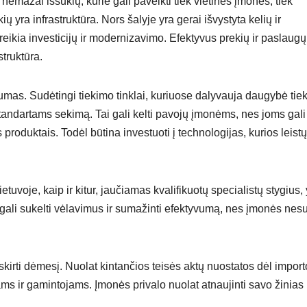
emažai iššūkių, kurie gali paveikti tiek vietines įmones, tiek
ų yra infrastruktūra. Nors šalyje yra gerai išvystyta kelių ir
reikia investicijų ir modernizavimo. Efektyvus prekių ir paslaugų
truktūra.
mas. Sudėtingi tiekimo tinklai, kuriuose dalyvauja daugybė tiek
 standartams sekimą. Tai gali kelti pavojų įmonėms, nes joms gali 
 produktais. Todėl būtina investuoti į technologijas, kurios leistų
tuvoje, kaip ir kitur, jaučiamas kvalifikuotų specialistų stygius,
ai gali sukelti vėlavimus ir sumažinti efektyvumą, nes įmonės ne
skirti dėmesį. Nuolat kintančios teisės aktų nuostatos dėl import
ms ir gamintojams. Įmonės privalo nuolat atnaujinti savo žinias 