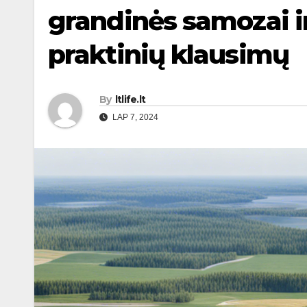
grandinės samozai ir
praktinių klausimų
By
ltlife.lt
LAP 7, 2024