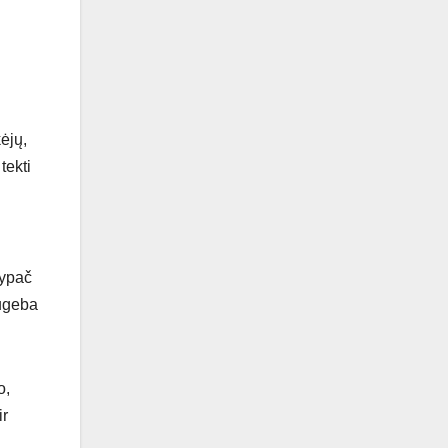
ėjų,
tekti
 ypač
sugeba
o,
ir