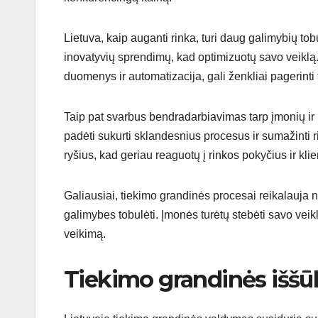
Lietuva, kaip auganti rinka, turi daug galimybių to
inovatyvių sprendimų, kad optimizuotų savo veiklą. M
duomenys ir automatizacija, gali ženkliai pagerint
Taip pat svarbus bendradarbiavimas tarp įmonių ir part
padėti sukurti sklandesnius procesus ir sumažinti ri
ryšius, kad geriau reaguotų į rinkos pokyčius ir klie
Galiausiai, tiekimo grandinės procesai reikalauja nu
galimybes tobulėti. Įmonės turėtų stebėti savo veiklą
veikimą.
Tiekimo grandinės iššūk