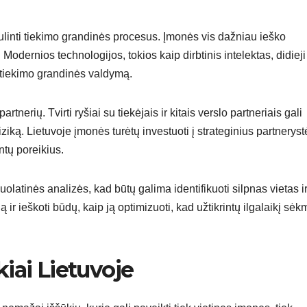
bulinti tiekimo grandinės procesus. Įmonės vis dažniau ieško
odernios technologijos, tokios kaip dirbtinis intelektas, didieji
i tiekimo grandinės valdymą.
nerių. Tvirti ryšiai su tiekėjais ir kitais verslo partneriais gali
ziką. Lietuvoje įmonės turėtų investuoti į strateginius partneryst
ntų poreikius.
olatinės analizės, kad būtų galima identifikuoti silpnas vietas i
 ir ieškoti būdų, kaip ją optimizuoti, kad užtikrintų ilgalaikį sė
iai Lietuvoje