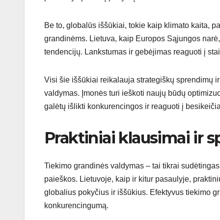
Be to, globalūs iššūkiai, tokie kaip klimato kaita, pa
grandinėms. Lietuva, kaip Europos Sąjungos narė, pri
tendencijų. Lankstumas ir gebėjimas reaguoti į stai
Visi šie iššūkiai reikalauja strategiškų sprendimų i
valdymas. Įmonės turi ieškoti naujų būdų optimizu
galėtų išlikti konkurencingos ir reaguoti į besikeiči
Praktiniai klausimai ir 
Tiekimo grandinės valdymas – tai tikrai sudėtingas 
paieškos. Lietuvoje, kaip ir kitur pasaulyje, prakti
globalius pokyčius ir iššūkius. Efektyvus tiekimo gr
konkurencingumą.