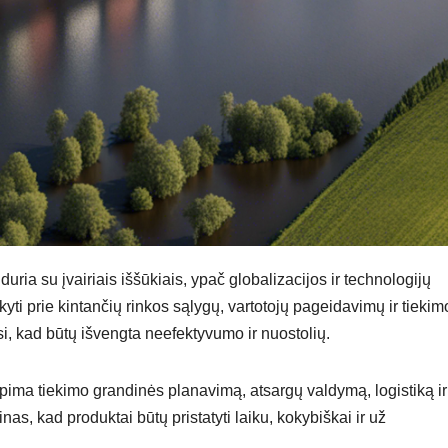
iduria su įvairiais iššūkiais, ypač globalizacijos ir technologijų
ti prie kintančių rinkos sąlygų, vartotojų pageidavimų ir tiekim
si, kad būtų išvengta neefektyvumo ir nuostolių.
apima tiekimo grandinės planavimą, atsargų valdymą, logistiką ir
nas, kad produktai būtų pristatyti laiku, kokybiškai ir už