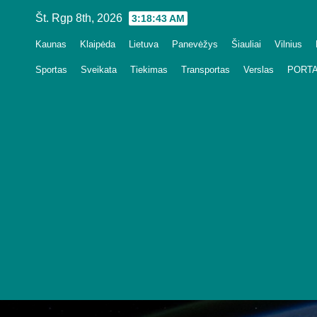
Skip
Št. Rgp 8th, 2026
3:18:45 AM
to
Kaunas
Klaipėda
Lietuva
Panevėžys
Šiauliai
Vilnius
content
Sportas
Sveikata
Tiekimas
Transportas
Verslas
PORTA