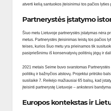
atverti kelią santuokos įteisinimui tos pačios lyties
Partnerystės įstatymo istor
Šiuo metu Lietuvoje partnerystės įstatymas nėra pri
metus. Partnerystės įteisinimas leistų tos pačios lyt
teises, kurios šiuo metu yra prieinamos tik susitu
pasipriešinimu iš konservatyvių politinių jėgų ir d
2021 metais Seime buvo svarstomas Partnerystės įst
politikų ir bažnyčios atstovų. Projektui pritrūko ba
susilaikė 7. Reikėjo mažiausiai 65 balsų, kad įst
įteisinti partnerystę Lietuvoje – ankstesni bandyma
Europos kontekstas ir Lietu