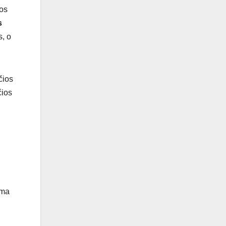
ios
s
s, o
čios
čios
ama