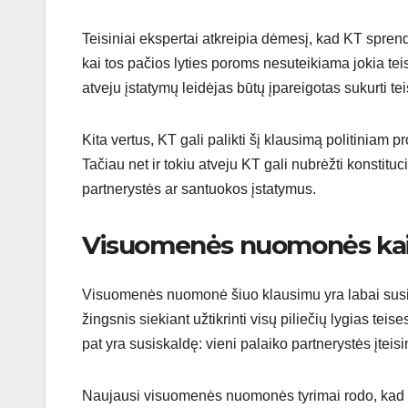
Teisiniai ekspertai atkreipia dėmesį, kad KT sprendi
kai tos pačios lyties poroms nesuteikiama jokia tei
atveju įstatymų leidėjas būtų įpareigotas sukurti t
Kita vertus, KT gali palikti šį klausimą politiniam 
Tačiau net ir tokiu atveju KT gali nubrėžti konstit
partnerystės ar santuokos įstatymus.
Visuomenės nuomonės kai
Visuomenės nuomonė šiuo klausimu yra labai susisk
žingsnis siekiant užtikrinti visų piliečių lygias teise
pat yra susiskaldę: vieni palaiko partnerystės įteisin
Naujausi visuomenės nuomonės tyrimai rodo, kad lie