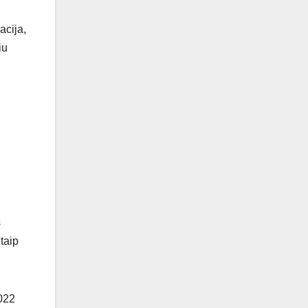
acija,
iu
s
 taip
2022