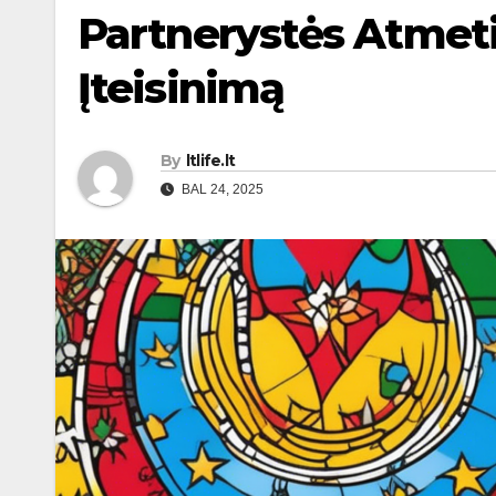
Partnerystės Atmeti
Įteisinimą
By
ltlife.lt
BAL 24, 2025