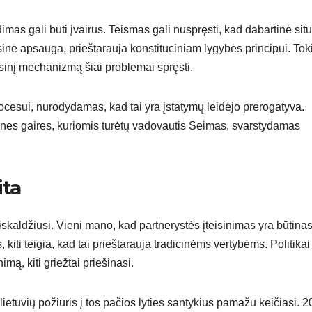
mas gali būti įvairus. Teismas gali nuspręsti, kad dabartinė situ
sinė apsauga, prieštarauja konstituciniam lygybės principui. Tok
eisinį mechanizmą šiai problemai spręsti.
procesui, nurodydamas, kad tai yra įstatymų leidėjo prerogatyva.
ucines gaires, kuriomis turėtų vadovautis Seimas, svarstydamas
ta
aldžiusi. Vieni mano, kad partnerystės įteisinimas yra būtina
s, kiti teigia, kad tai prieštarauja tradicinėms vertybėms. Politikai
imą, kiti griežtai priešinasi.
tuvių požiūris į tos pačios lyties santykius pamažu keičiasi. 