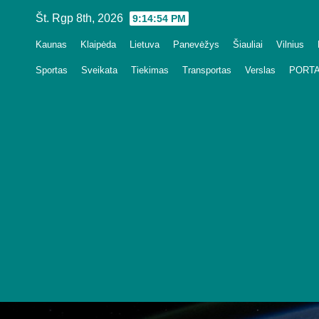
Skip
Št. Rgp 8th, 2026
9:14:55 PM
to
Kaunas
Klaipėda
Lietuva
Panevėžys
Šiauliai
Vilnius
content
Sportas
Sveikata
Tiekimas
Transportas
Verslas
PORTA