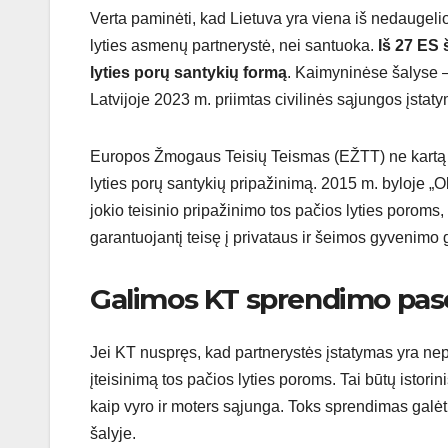
Verta paminėti, kad Lietuva yra viena iš nedaugelio
lyties asmenų partnerystė, nei santuoka.
Iš 27 ES 
lyties porų santykių formą
. Kaimyninėse šalyse –
Latvijoje 2023 m. priimtas civilinės sąjungos įstat
Europos Žmogaus Teisių Teismas (EŽTT) ne kartą yra
lyties porų santykių pripažinimą. 2015 m. byloje „Oli
jokio teisinio pripažinimo tos pačios lyties poroms
garantuojantį teisę į privataus ir šeimos gyvenimo
Galimos KT sprendimo pa
Jei KT nuspręs, kad partnerystės įstatymas yra nepr
įteisinimą tos pačios lyties poroms. Tai būtų istori
kaip vyro ir moters sąjunga. Toks sprendimas galėt
šalyje.