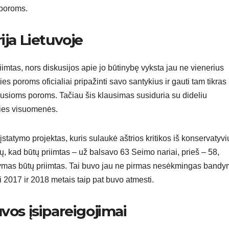
 poroms.
ija Lietuvoje
imtas, nors diskusijos apie jo būtinybę vyksta jau ne vienerius
ies poroms oficialiai pripažinti savo santykius ir gauti tam tikras
okusioms poroms. Tačiau šis klausimas susiduria su dideliu
alies visuomenės.
atymo projektas, kuris sulaukė aštrios kritikos iš konservatyvi
lsų, kad būtų priimtas – už balsavo 63 Seimo nariai, prieš – 58,
atymas būtų priimtas. Tai buvo jau ne pirmas nesėkmingas band
i 2017 ir 2018 metais taip pat buvo atmesti.
vos įsipareigojimai