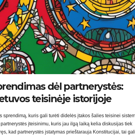
prendimas dėl partnerystės:
vos teisinėje istorijoje
sprendimą, kuris gali turėti didelės įtakos šalies teisinei sistem
tnerystės įteisinimu, kuris jau ilgą laiką kelia diskusijas tiek
ęs, kad partnerystės įstatymas prieštarauja Konstitucijai, tai gal