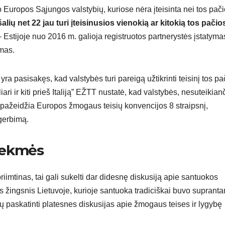
 Europos Sąjungos valstybių, kuriose nėra įteisinta nei tos pač
šalių net 22 jau turi įteisinusios vienokią ar kitokią tos pačio
 Estijoje nuo 2016 m. galioja registruotos partnerystės įstatyma
ymas.
 pasisakęs, kad valstybės turi pareigą užtikrinti teisinį tos pa
ari ir kiti prieš Italiją” EŽTT nustatė, kad valstybės, nesuteikian
, pažeidžia Europos žmogaus teisių konvencijos 8 straipsnį,
 gerbimą.
sekmės
iimtinas, tai gali sukelti dar didesnę diskusiją apie santuokos
nis žingsnis Lietuvoje, kurioje santuoka tradiciškai buvo suprant
ų paskatinti platesnes diskusijas apie žmogaus teises ir lygybę