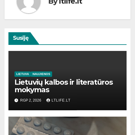
By
ltlife.lt
Susiję
LIETUVA
NAUJIENOS
Lietuvių kalbos ir literatūros
mokymas
RGP 2, 2026
LTLIFE.LT