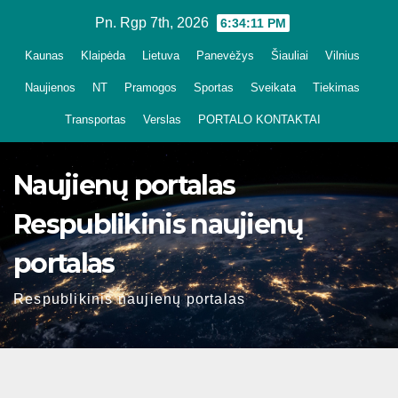
Skip
Pn. Rgp 7th, 2026
6:34:12 PM
to
Kaunas
Klaipėda
Lietuva
Panevėžys
Šiauliai
Vilnius
content
Naujienos
NT
Pramogos
Sportas
Sveikata
Tiekimas
Transportas
Verslas
PORTALO KONTAKTAI
Naujienų portalas
Respublikinis naujienų
portalas
Respublikinis naujienų portalas