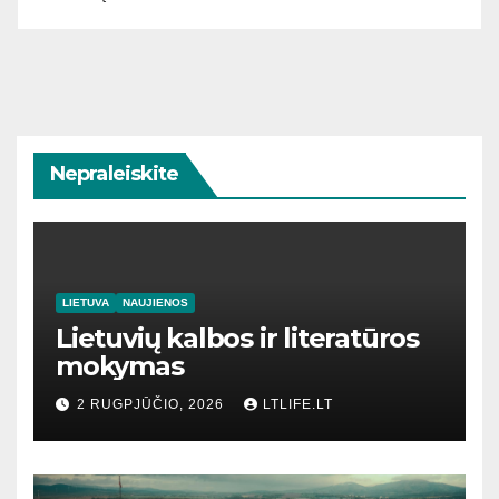
Nepraleiskite
LIETUVA
NAUJIENOS
Lietuvių kalbos ir literatūros
mokymas
2 RUGPJŪČIO, 2026
LTLIFE.LT