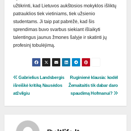
užtikrinti, kad Lietuvos aukštosios mokyklos išliktų
patrauklios tiek vietiniams, tiek užsienio
studentams. Ji taip pat pabrėžė, kad šis
sprendimas buvo svarbus siekiant išlaikyti
talentingus jaunus žmones šalyje ir skatinti jų
profesinį tobulėjimą.
Navigacija
Gabrielius Landsbergis
Ruginienė klausia: kodėl
išreiškė kritiką Nausėdos
Žemaitaitis tik dabar daro
tarp
atžvilgiu
spaudimą Hofmanui?
įrašų