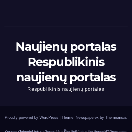
Naujienų portalas
Respublikinis
naujienų portalas
Respublikinis naujienų portalas
Proudly powered by WordPress
|
Theme: Newspaperex by
Themeansar
.
Kaunas
Klaipėda
Lietuva
Panevėžys
Šiauliai
Vilnius
Naujienos
NT
Pramogos