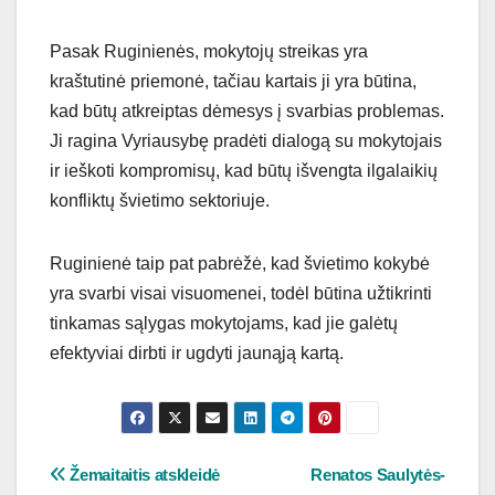
Pasak Ruginienės, mokytojų streikas yra
kraštutinė priemonė, tačiau kartais ji yra būtina,
kad būtų atkreiptas dėmesys į svarbias problemas.
Ji ragina Vyriausybę pradėti dialogą su mokytojais
ir ieškoti kompromisų, kad būtų išvengta ilgalaikių
konfliktų švietimo sektoriuje.
Ruginienė taip pat pabrėžė, kad švietimo kokybė
yra svarbi visai visuomenei, todėl būtina užtikrinti
tinkamas sąlygas mokytojams, kad jie galėtų
efektyviai dirbti ir ugdyti jaunąją kartą.
Navigacija
Žemaitaitis atskleidė
Renatos Saulytės-