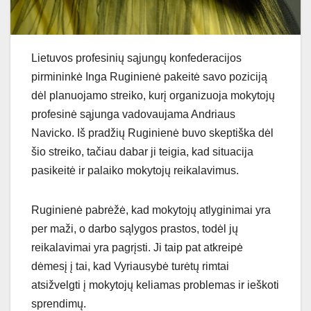
Lietuvos profesinių sąjungų konfederacijos
pirmininkė Inga Ruginienė pakeitė savo poziciją
dėl planuojamo streiko, kurį organizuoja mokytojų
profesinė sąjunga vadovaujama Andriaus
Navicko. Iš pradžių Ruginienė buvo skeptiška dėl
šio streiko, tačiau dabar ji teigia, kad situacija
pasikeitė ir palaiko mokytojų reikalavimus.
Ruginienė pabrėžė, kad mokytojų atlyginimai yra
per maži, o darbo sąlygos prastos, todėl jų
reikalavimai yra pagrįsti. Ji taip pat atkreipė
dėmesį į tai, kad Vyriausybė turėtų rimtai
atsižvelgti į mokytojų keliamas problemas ir ieškoti
sprendimų.