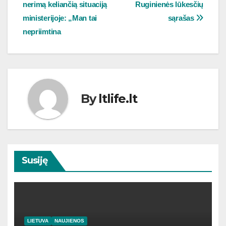
nerimą keliančią situaciją
Ruginienės lūkesčių
tarp
ministerijoje: „Man tai
sąrašas
įrašų
nepriimtina
By
ltlife.lt
Susiję
LIETUVA
NAUJIENOS