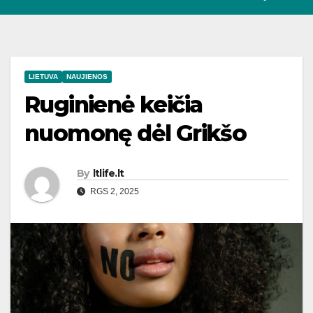
LIETUVA
NAUJIENOS
Ruginienė keičia
nuomonę dėl Grikšo
By
ltlife.lt
RGS 2, 2025