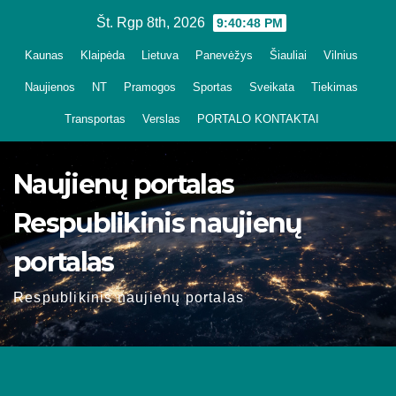
Skip
Št. Rgp 8th, 2026
9:40:48 PM
to
Kaunas
Klaipėda
Lietuva
Panevėžys
Šiauliai
Vilnius
content
Naujienos
NT
Pramogos
Sportas
Sveikata
Tiekimas
Transportas
Verslas
PORTALO KONTAKTAI
Naujienų portalas
Respublikinis naujienų
portalas
Respublikinis naujienų portalas