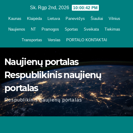
Skip
Sk. Rgp 2nd, 2026
10:00:43 PM
to
Kaunas
Klaipėda
Lietuva
Panevėžys
Šiauliai
Vilnius
content
Naujienos
NT
Pramogos
Sportas
Sveikata
Tiekimas
Transportas
Verslas
PORTALO KONTAKTAI
Naujienų portalas
Respublikinis naujienų
portalas
Respublikinis naujienų portalas