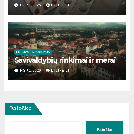
RGP 1, 2026
LTLIFE.LT
LIETUVA
NAUJIENOS
Savivaldybių rinkimai ir merai
RGP 1, 2026
LTLIFE.LT
Paieška
Paieška