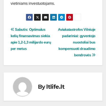
vietiniams investuotojams.
Navigacija
Sabutis: Optimalus
Aviakatastrofos Vilniuje
kelių finansavimas siekia
padariniai: gyventojo
tarp
apie 1,2-1,3 milijardo eurų
nuostoliai bus
įrašų
per metus
kompensuoti draudimo
bendrovės
By
ltlife.lt