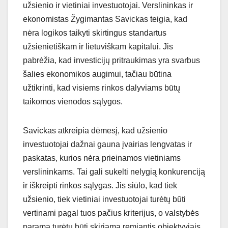
užsienio ir vietiniai investuotojai. Verslininkas ir
ekonomistas Žygimantas Savickas teigia, kad
nėra logikos taikyti skirtingus standartus
užsienietiškam ir lietuviškam kapitalui. Jis
pabrėžia, kad investicijų pritraukimas yra svarbus
šalies ekonomikos augimui, tačiau būtina
užtikrinti, kad visiems rinkos dalyviams būtų
taikomos vienodos sąlygos.
Savickas atkreipia dėmesį, kad užsienio
investuotojai dažnai gauna įvairias lengvatas ir
paskatas, kurios nėra prieinamos vietiniams
verslininkams. Tai gali sukelti nelygią konkurenciją
ir iškreipti rinkos sąlygas. Jis siūlo, kad tiek
užsienio, tiek vietiniai investuotojai turėtų būti
vertinami pagal tuos pačius kriterijus, o valstybės
parama turėtų būti skiriama remiantis objektyviais