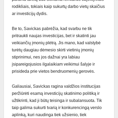
rodikliais, tokiais kaip sukurtų darbo vietų skaičius
ar investicijų dydis.
Be to, Savickas pabrėžia, kad svarbu ne tik
pritraukti naujas investicijas, bet ir skatinti jau
veikiančių įmonių plėtrą. Jis mano, kad valstybė
turėtų daugiau dėmesio skirti vietinių įmonių
stiprinimui, nes jos dažnai yra labiau
įsipareigojusios ilgalaikiam veikimui šalyje ir
prisideda prie vietos bendruomenių gerovės.
Galiausiai, Savickas ragina valdžios institucijas
peržiūrėti esamą investicijų skatinimo politiką ir
užtikrinti, kad ji būtų teisinga ir subalansuota. Tik
taip galima sukurti tvarią ir konkurencingą verslo
aplinką, kuri naudinga tiek užsienio, tiek