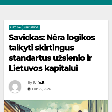
LIETUVA
NAUJIENOS
Savickas: Nėra logikos
taikyti skirtingus
standartus užsienio ir
Lietuvos kapitalui
By
ltlife.lt
LAP 29, 2024