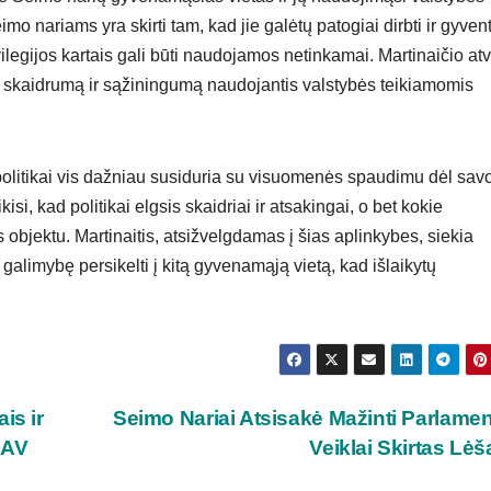
o nariams yra skirti tam, kad jie galėtų patogiai dirbti ir gyvent
rivilegijos kartais gali būti naudojamos netinkamai. Martinaičio atv
inti skaidrumą ir sąžiningumą naudojantis valstybės teikiamomis
i politikai vis dažniau susiduria su visuomenės spaudimu dėl sav
i, kad politikai elgsis skaidriai ir atsakingai, o bet kokie
s objektu. Martinaitis, atsižvelgdamas į šias aplinkybes, siekia
 galimybę persikelti į kitą gyvenamąją vietą, kad išlaikytų
is ir
Seimo Nariai Atsisakė Mažinti Parlamen
JAV
Veiklai Skirtas Lė