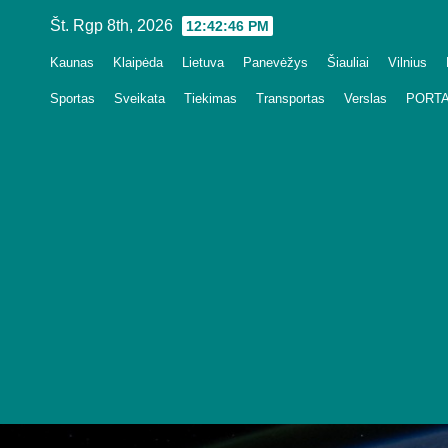
Skip
Št. Rgp 8th, 2026
12:42:48 PM
to
Kaunas
Klaipėda
Lietuva
Panevėžys
Šiauliai
Vilnius
content
Sportas
Sveikata
Tiekimas
Transportas
Verslas
PORTA