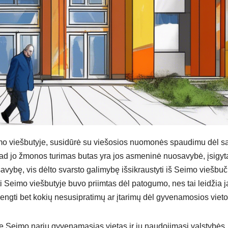
mo viešbutyje, susidūrė su viešosios nuomonės spaudimu dėl s
 kad jo žmonos turimas butas yra jos asmeninė nuosavybė, įsigyt
uosavybę, vis dėlto svarsto galimybę išsikraustyti iš Seimo viešbuč
i Seimo viešbutyje buvo priimtas dėl patogumo, nes tai leidžia 
švengti bet kokių nesusipratimų ar įtarimų dėl gyvenamosios vieto
pie Seimo narių gyvenamąsias vietas ir jų naudojimąsi valstybės