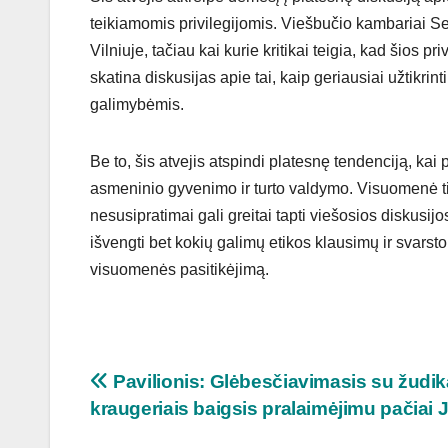
teikiamomis privilegijomis. Viešbučio kambariai Seim
Vilniuje, tačiau kai kurie kritikai teigia, kad šios p
skatina diskusijas apie tai, kaip geriausiai užtikr
galimybėmis.
Be to, šis atvejis atspindi platesnę tendenciją, ka
asmeninio gyvenimo ir turto valdymo. Visuomenė tikis
nesusipratimai gali greitai tapti viešosios diskusijo
išvengti bet kokių galimų etikos klausimų ir svarsto
visuomenės pasitikėjimą.
Navigacija
Pavilionis: Glėbesčiavimasis su žudika
kraugeriais baigsis pralaimėjimu pačiai 
tarp