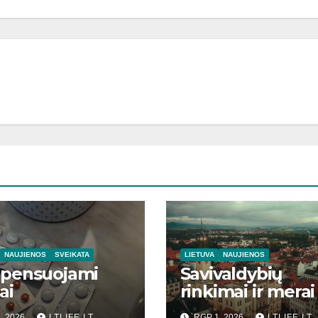
NAUJIENOS
SVEIKATA
LIETUVA
NAUJIENOS
pensuojami
Savivaldybių
ai
rinkimai ir merai
, 2026
LTLIFE.LT
RGP 1, 2026
LTLIFE.LT