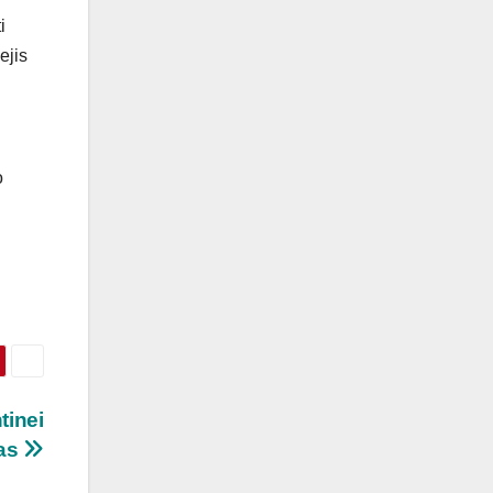
i
ejis
o
tinei
šas