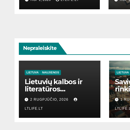
Nepraleiskite
LIETUVA
NAUJIENOS
LIETUVA
Lietuvių kalbos ir
Savi
literatūros
rink
mokymas
2 RUGPJŪČIO, 2026
1 RU
LTLIFE.LT
LTLIFE.