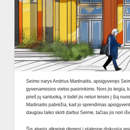
Seimo narys Andrius Martinaitis, apsigyvenęs Sei
gyvenamosios vietos pasirinkimo. Nors jis teigia,
prieš jų santuoką, ir todėl jis neturi teisės į šią n
Martinaitis pabrėžia, kad jo sprendimas apsigyvent
daugiau laiko skirti darbui Seime, tačiau jis nori i
Šis atvejis atkreipė dėmesį į platesnę diskusiją a