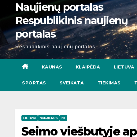
Naujienų portalas
Respublikinis naujienų
portalas
Respublikinis naujienų portalas
KAUNAS
KLAIPĖDA
LIETUVA
SPORTAS
SVEIKATA
TIEKIMAS
LIETUVA
NAUJIENOS
NT
Seimo viešbutyje ap