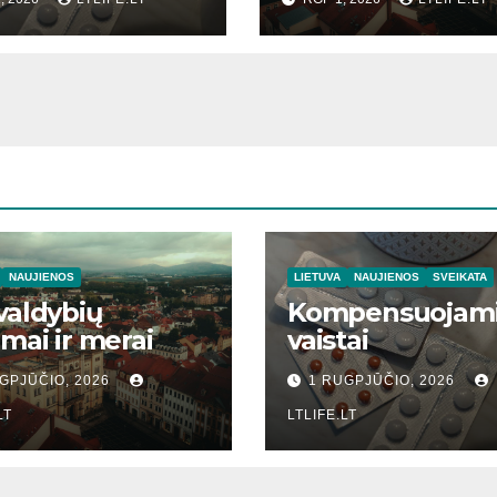
NAUJIENOS
LIETUVA
NAUJIENOS
SVEIKATA
valdybių
Kompensuojam
imai ir merai
vaistai
GPJŪČIO, 2026
1 RUGPJŪČIO, 2026
LT
LTLIFE.LT