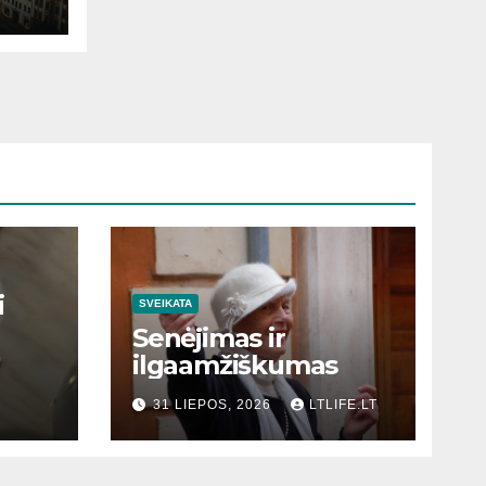
i
SVEIKATA
Senėjimas ir
ilgaamžiškumas
31 LIEPOS, 2026
LTLIFE.LT