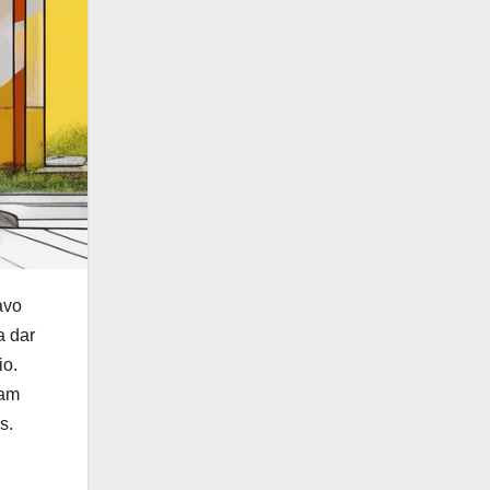
avo
a dar
io.
jam
s.