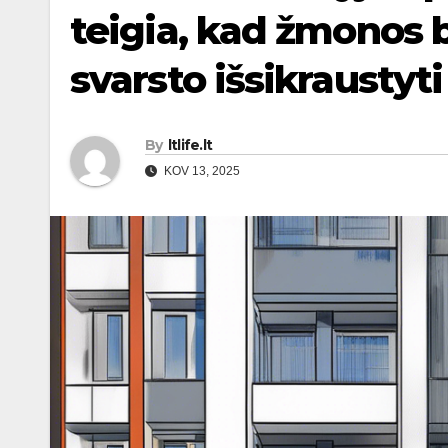
teigia, kad žmonos 
svarsto išsikraustyti
By
ltlife.lt
KOV 13, 2025