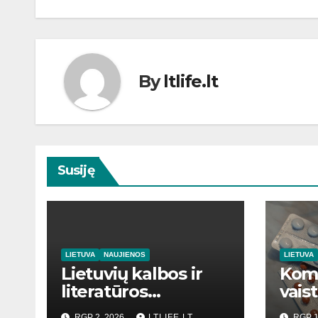
įrašų
By
ltlife.lt
Susiję
LIETUVA
NAUJIENOS
LIETUVA
Lietuvių kalbos ir
Kom
literatūros
vaist
mokymas
RGP 2, 2026
LTLIFE.LT
RGP 1