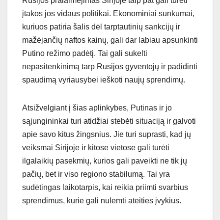
Rusijos pralaimėjimas Sirijoje taip pat gali turėti
įtakos jos vidaus politikai. Ekonominiai sunkumai,
kuriuos patiria šalis dėl tarptautinių sankcijų ir
mažėjančių naftos kainų, gali dar labiau apsunkinti
Putino režimo padėtį. Tai gali sukelti
nepasitenkinimą tarp Rusijos gyventojų ir padidinti
spaudimą vyriausybei ieškoti naujų sprendimų.
Atsižvelgiant į šias aplinkybes, Putinas ir jo
sąjungininkai turi atidžiai stebėti situaciją ir galvoti
apie savo kitus žingsnius. Jie turi suprasti, kad jų
veiksmai Sirijoje ir kitose vietose gali turėti
ilgalaikių pasekmių, kurios gali paveikti ne tik jų
pačių, bet ir viso regiono stabilumą. Tai yra
sudėtingas laikotarpis, kai reikia priimti svarbius
sprendimus, kurie gali nulemti ateities įvykius.