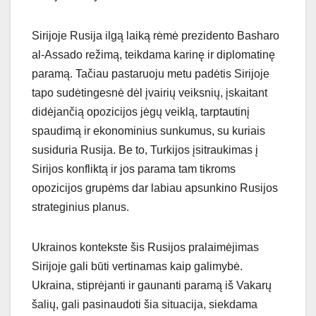
Sirijoje Rusija ilgą laiką rėmė prezidento Basharo
al-Assado režimą, teikdama karinę ir diplomatinę
paramą. Tačiau pastaruoju metu padėtis Sirijoje
tapo sudėtingesnė dėl įvairių veiksnių, įskaitant
didėjančią opozicijos jėgų veiklą, tarptautinį
spaudimą ir ekonominius sunkumus, su kuriais
susiduria Rusija. Be to, Turkijos įsitraukimas į
Sirijos konfliktą ir jos parama tam tikroms
opozicijos grupėms dar labiau apsunkino Rusijos
strateginius planus.
Ukrainos kontekste šis Rusijos pralaimėjimas
Sirijoje gali būti vertinamas kaip galimybė.
Ukraina, stiprėjanti ir gaunanti paramą iš Vakarų
šalių, gali pasinaudoti šia situacija, siekdama