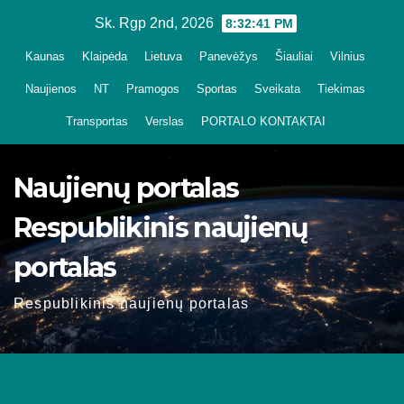
Skip
Sk. Rgp 2nd, 2026
8:32:42 PM
to
Kaunas
Klaipėda
Lietuva
Panevėžys
Šiauliai
Vilnius
content
Naujienos
NT
Pramogos
Sportas
Sveikata
Tiekimas
Transportas
Verslas
PORTALO KONTAKTAI
Naujienų portalas
Respublikinis naujienų
portalas
Respublikinis naujienų portalas