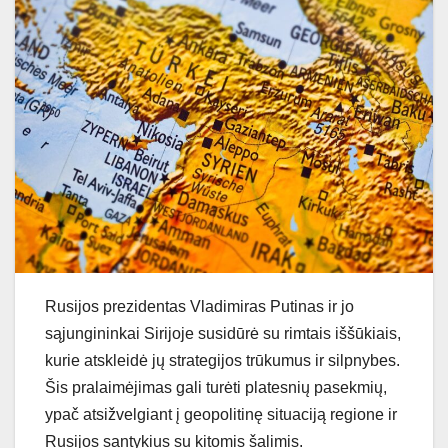
Rusijos prezidentas Vladimiras Putinas ir jo
sąjungininkai Sirijoje susidūrė su rimtais iššūkiais,
kurie atskleidė jų strategijos trūkumus ir silpnybes.
Šis pralaimėjimas gali turėti platesnių pasekmių,
ypač atsižvelgiant į geopolitinę situaciją regione ir
Rusijos santykius su kitomis šalimis.