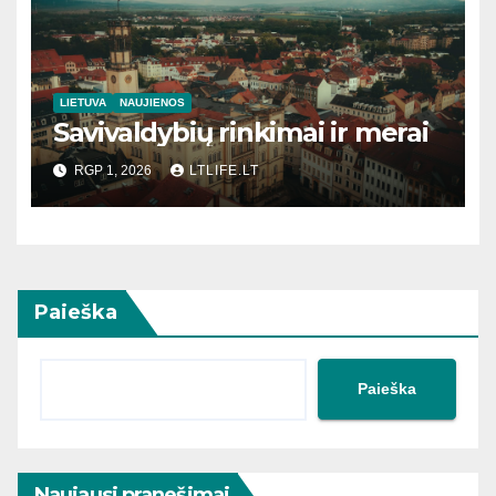
LIETUVA
NAUJIENOS
Savivaldybių rinkimai ir merai
RGP 1, 2026
LTLIFE.LT
Paieška
Paieška
Naujausi pranešimai