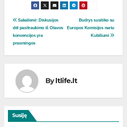
Navigacija
Sakalienė: Diskusijos
Budrys susitiko su
dėl pasitraukimo iš Otavos
Europos Komisijos nariu
tarp
konvencijos yra
Kubiliumi
įrašų
prasmingos
By
ltlife.lt
Susiję