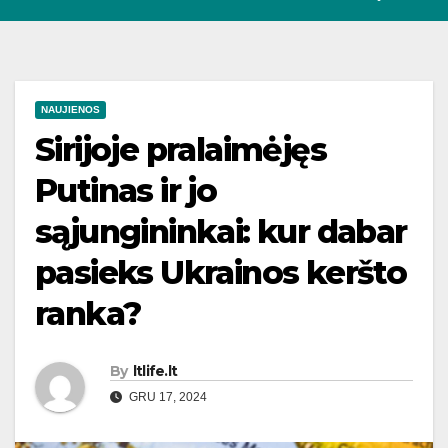
NAUJIENOS
Sirijoje pralaimėjęs
Putinas ir jo
sąjungininkai: kur dabar
pasieks Ukrainos keršto
ranka?
By
ltlife.lt
GRU 17, 2024