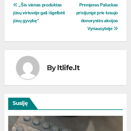
Navigacija
„Šis vienas produktas
Premjeras Paluckas
jūsų virtuvėje gali išgelbėti
prisijungė prie kraujo
tarp
jūsų gyvybę”
donorystės akcijos
įrašų
Vyriausybėje
By
ltlife.lt
Susiję