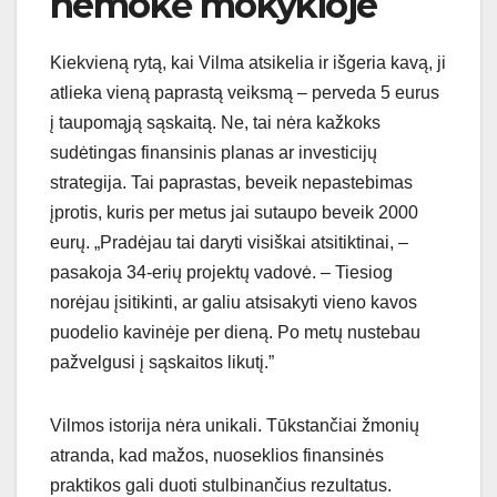
nemokė mokykloje
Kiekvieną rytą, kai Vilma atsikelia ir išgeria kavą, ji
atlieka vieną paprastą veiksmą – perveda 5 eurus
į taupomąją sąskaitą. Ne, tai nėra kažkoks
sudėtingas finansinis planas ar investicijų
strategija. Tai paprastas, beveik nepastebimas
įprotis, kuris per metus jai sutaupo beveik 2000
eurų. „Pradėjau tai daryti visiškai atsitiktinai, –
pasakoja 34-erių projektų vadovė. – Tiesiog
norėjau įsitikinti, ar galiu atsisakyti vieno kavos
puodelio kavinėje per dieną. Po metų nustebau
pažvelgusi į sąskaitos likutį.”
Vilmos istorija nėra unikali. Tūkstančiai žmonių
atranda, kad mažos, nuoseklios finansinės
praktikos gali duoti stulbinančius rezultatus.