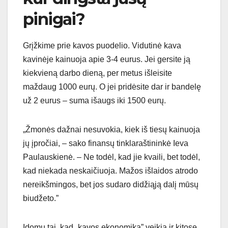
pinigai?
Grįžkime prie kavos puodelio. Vidutinė kava
kavinėje kainuoja apie 3-4 eurus. Jei gersite ją
kiekvieną darbo dieną, per metus išleisite
maždaug 1000 eurų. O jei pridėsite dar ir bandelę
už 2 eurus – suma išaugs iki 1500 eurų.
„Žmonės dažnai nesuvokia, kiek iš tiesų kainuoja
jų įpročiai, – sako finansų tinklaraštininkė Ieva
Paulauskienė. – Ne todėl, kad jie kvaili, bet todėl,
kad niekada neskaičiuoja. Mažos išlaidos atrodo
nereikšmingos, bet jos sudaro didžiąją dalį mūsų
biudžeto.”
Įdomu tai, kad „kavos ekonomika” veikia ir kitose