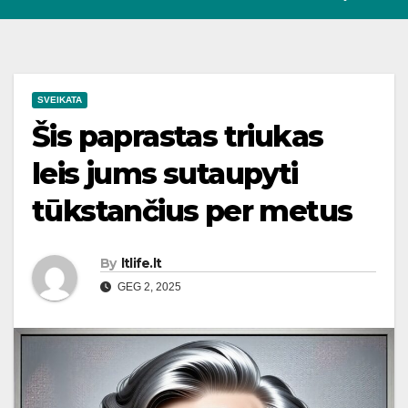
SVEIKATA
Šis paprastas triukas
leis jums sutaupyti
tūkstančius per metus
By
ltlife.lt
GEG 2, 2025