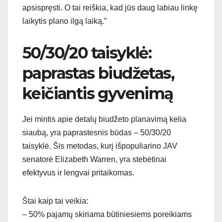
apsispręsti. O tai reiškia, kad jūs daug labiau linkę
laikytis plano ilgą laiką.”
50/30/20 taisyklė:
paprastas biudžetas,
keičiantis gyvenimą
Jei mintis apie detalų biudžeto planavimą kelia
siaubą, yra paprastesnis būdas – 50/30/20
taisyklė. Šis metodas, kurį išpopuliarino JAV
senatorė Elizabeth Warren, yra stebėtinai
efektyvus ir lengvai pritaikomas.
Štai kaip tai veikia:
– 50% pajamų skiriama būtiniesiems poreikiams