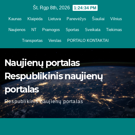
Skip
Št. Rgp 8th, 2026
1:24:35 PM
to
Kaunas
Klaipėda
Lietuva
Panevėžys
Šiauliai
Vilnius
content
Naujienos
NT
Pramogos
Sportas
Sveikata
Tiekimas
Transportas
Verslas
PORTALO KONTAKTAI
Naujienų portalas
Respublikinis naujienų
portalas
Respublikinis naujienų portalas