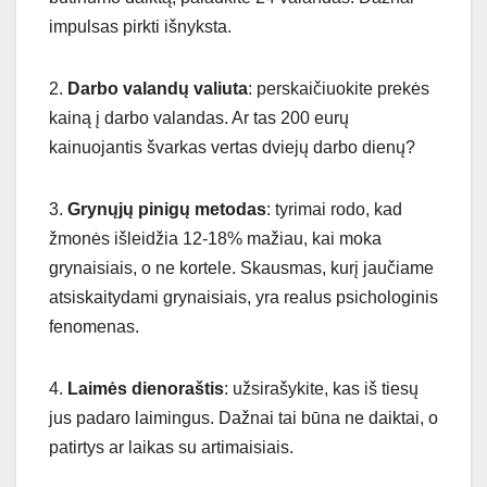
impulsas pirkti išnyksta.
2.
Darbo valandų valiuta
: perskaičiuokite prekės
kainą į darbo valandas. Ar tas 200 eurų
kainuojantis švarkas vertas dviejų darbo dienų?
3.
Grynųjų pinigų metodas
: tyrimai rodo, kad
žmonės išleidžia 12-18% mažiau, kai moka
grynaisiais, o ne kortele. Skausmas, kurį jaučiame
atsiskaitydami grynaisiais, yra realus psichologinis
fenomenas.
4.
Laimės dienoraštis
: užsirašykite, kas iš tiesų
jus padaro laimingus. Dažnai tai būna ne daiktai, o
patirtys ar laikas su artimaisiais.