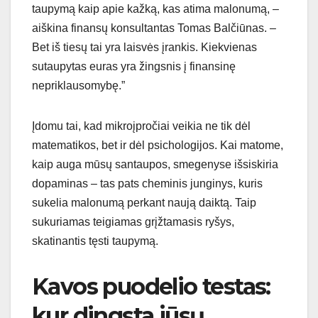
taupymą kaip apie kažką, kas atima malonumą, –
aiškina finansų konsultantas Tomas Balčiūnas. –
Bet iš tiesų tai yra laisvės įrankis. Kiekvienas
sutaupytas euras yra žingsnis į finansinę
nepriklausomybę.”
Įdomu tai, kad mikroįpročiai veikia ne tik dėl
matematikos, bet ir dėl psichologijos. Kai matome,
kaip auga mūsų santaupos, smegenyse išsiskiria
dopaminas – tas pats cheminis junginys, kuris
sukelia malonumą perkant naują daiktą. Taip
sukuriamas teigiamas grįžtamasis ryšys,
skatinantis tęsti taupymą.
Kavos puodelio testas:
kur dingsta jūsų