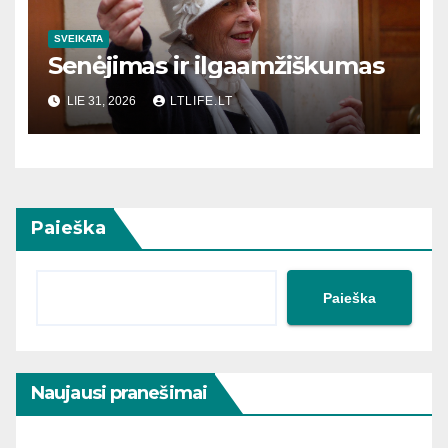
SVEIKATA
Senėjimas ir ilgaamžiškumas
LIE 31, 2026
LTLIFE.LT
Paieška
Paieška
Naujausi pranešimai