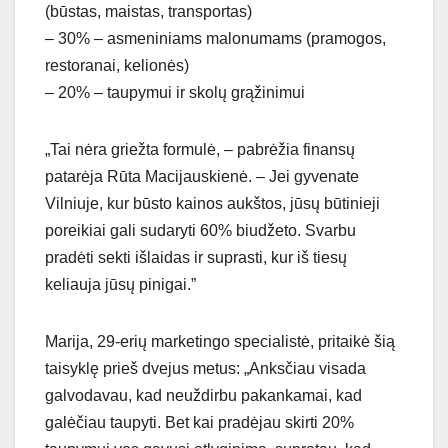
(būstas, maistas, transportas)
– 30% – asmeniniams malonumams (pramogos,
restoranai, kelionės)
– 20% – taupymui ir skolų grąžinimui
„Tai nėra griežta formulė, – pabrėžia finansų
patarėja Rūta Macijauskienė. – Jei gyvenate
Vilniuje, kur būsto kainos aukštos, jūsų būtinieji
poreikiai gali sudaryti 60% biudžeto. Svarbu
pradėti sekti išlaidas ir suprasti, kur iš tiesų
keliauja jūsų pinigai.”
Marija, 29-erių marketingo specialistė, pritaikė šią
taisyklę prieš dvejus metus: „Anksčiau visada
galvodavau, kad neuždirbu pakankamai, kad
galėčiau taupyti. Bet kai pradėjau skirti 20%