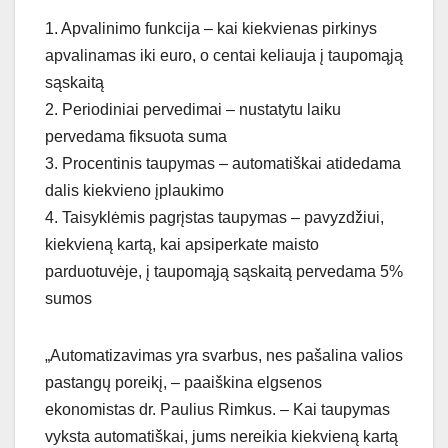
1. Apvalinimo funkcija – kai kiekvienas pirkinys
apvalinamas iki euro, o centai keliauja į taupomąją
sąskaitą
2. Periodiniai pervedimai – nustatytu laiku
pervedama fiksuota suma
3. Procentinis taupymas – automatiškai atidedama
dalis kiekvieno įplaukimo
4. Taisyklėmis pagrįstas taupymas – pavyzdžiui,
kiekvieną kartą, kai apsiperkate maisto
parduotuvėje, į taupomąją sąskaitą pervedama 5%
sumos
„Automatizavimas yra svarbus, nes pašalina valios
pastangų poreikį, – paaiškina elgsenos
ekonomistas dr. Paulius Rimkus. – Kai taupymas
vyksta automatiškai, jums nereikia kiekvieną kartą