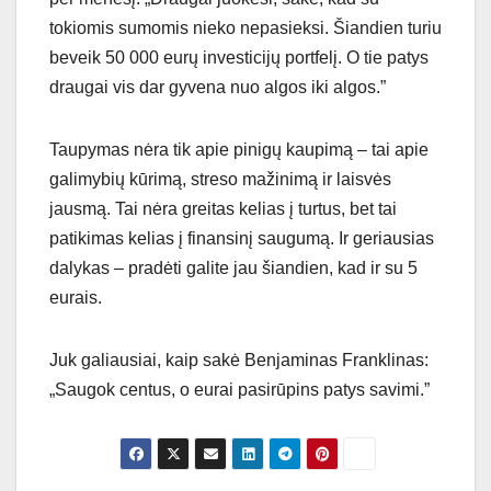
tokiomis sumomis nieko nepasieksi. Šiandien turiu
beveik 50 000 eurų investicijų portfelį. O tie patys
draugai vis dar gyvena nuo algos iki algos.”
Taupymas nėra tik apie pinigų kaupimą – tai apie
galimybių kūrimą, streso mažinimą ir laisvės
jausmą. Tai nėra greitas kelias į turtus, bet tai
patikimas kelias į finansinį saugumą. Ir geriausias
dalykas – pradėti galite jau šiandien, kad ir su 5
eurais.
Juk galiausiai, kaip sakė Benjaminas Franklinas:
„Saugok centus, o eurai pasirūpins patys savimi.”