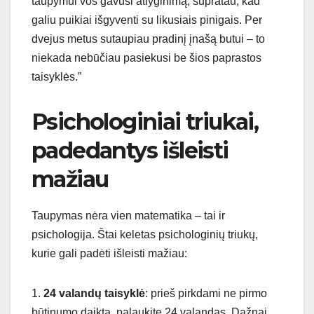
taupymui vos gavusi atlyginimą, supratau, kad
galiu puikiai išgyventi su likusiais pinigais. Per
dvejus metus sutaupiau pradinį įnašą butui – to
niekada nebūčiau pasiekusi be šios paprastos
taisyklės.”
Psichologiniai triukai,
padedantys išleisti
mažiau
Taupymas nėra vien matematika – tai ir
psichologija. Štai keletas psichologinių triukų,
kurie gali padėti išleisti mažiau:
1.
24 valandų taisyklė
: prieš pirkdami ne pirmo
būtinumo daiktą, palaukite 24 valandas. Dažnai