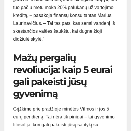
tuo pačiu metu moka 20% palūkanų už vartojimo
kreditą, – pasakoja finansų konsultantas Marius
Laurinavičius. – Tai tas pats, kas semti vandenį iš
skęstančios valties šaukštu, kai dugne žioji
didžiulė skylė.”
Mažų pergalių
revoliucija: kaip 5 eurai
gali pakeisti jūsų
gyvenimą
Grįžkime prie pradžioje minėtos Vilmos ir jos 5
eurų per dieną. Tai nėra tik pinigai – tai gyvenimo
filosofija, kuri gali pakeisti jūsų santykį su