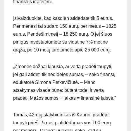
finansais ir ateitimi.
Įsivaizduokite, kad kasdien atidedate tik 5 eurus.
Per mėnesį tai sudaro 150 eurų, per metus – 1825
eurus. Per dešimtmetį – 18 250 eurų. O jei šiuos
pinigus investuotumėte su vidutine 7% metine
grąža, po 10 metų turėtumėte apie 25 000 eurų.
„Žmonės dažnai klausia, ar verta pradėti taupyti,
jei gali atidėti tik nedideles sumas, – sako finansų
edukatorė Simona Petkevičiūtė. – Mano
atsakymas visada būna: būtent todėl ir verta
pradėti. Mažos sumos + laikas = finansinė laisvė.”
Tomas, 42-ejų statybininkas iš Kauno, pradėjo
taupyti prieš 15 metų, atidėdamas vos 100 eurų
per mėnesį: „Draugai juokėsi, sakė, kad su