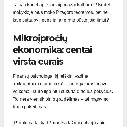
Tačiau kodėl apie tai taip mažai kalbama? Kodėl
mokykloje mus moko Pitagoro teoremos, bet ne
kaip sutaupyti pensijai ar pirmo būsto įsigijimui?
Mikroįpročių
ekonomika: centai
virsta eurais
Finansų psichologai šį reiškinį vadina
„mikroįpročių ekonomika” – tai reguliarūs, maži
veiksmai, kurie ilgainiui sukuria didelius pokyčius.
Tai nėra vien tik pinigų atidėjimas – tai mąstymo
būdo pakeitimas.
„Problema ta, kad žmonės dažnai galvoja apie