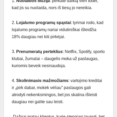
1.
Nuolaidos iliuzija
: perkate daiktą vien todėl,
kad jis su nuolaida, nors iš tiesų jo nereikia.
2.
Lojalumo programų spąstai
: tyrimai rodo, kad
lojalumo programų nariai vidutiniškai išleidžia
18% daugiau nei kiti pirkėjai.
3.
Prenumeratų perteklius
: Netflix, Spotify, sporto
klubai, žurnalai – daugelis moka už paslaugas,
kuriomis beveik nesinaudoja.
4.
Skolinimasis mažmožiams
: vartojimo kreditai
ir „pirk dabar, mokėk vėliau” paslaugos gali
atrodyti nekenksmingos, bet jos skatina išleisti
daugiau nei galite sau leisti.
„Dažnai matau klientus, kurie stengiasi taupyti, bet