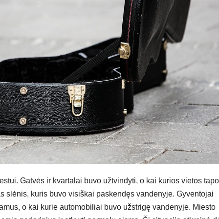
ui. Gatvės ir kvartalai buvo užtvindyti, o kai kurios vietos tapo
 slėnis, kuris buvo visiškai paskendęs vandenyje. Gyventojai
mus, o kai kurie automobiliai buvo užstrigę vandenyje. Miesto