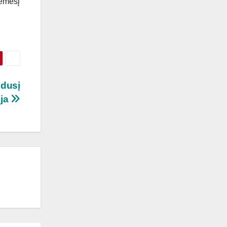
dėmesį
idusį
ija