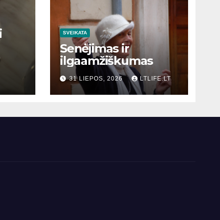
i
SVEIKATA
Senėjimas ir
ilgaamžiškumas
31 LIEPOS, 2026
LTLIFE.LT