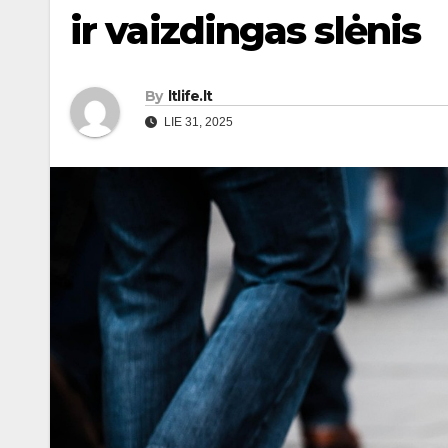
ir vaizdingas slėnis
By
ltlife.lt
LIE 31, 2025