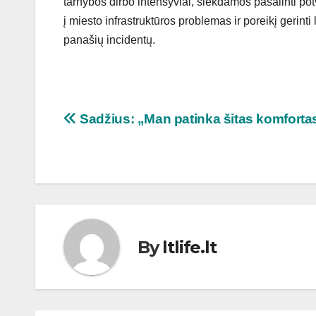
tarnybos dirbo intensyviai, siekdamos pašalinti pot
į miesto infrastruktūros problemas ir poreikį gerin
panašių incidentų.
Navigacija
Sadžius: „Man patinka šitas komforta
tarp
įrašų
By
ltlife.lt