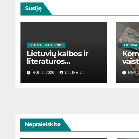
Susiję
LIETUVA
NAUJIENOS
LIETUVA
Lietuvių kalbos ir
Kom
literatūros
vaist
mokymas
RGP 2, 2026
LTLIFE.LT
RGP 1
Nepraleiskite