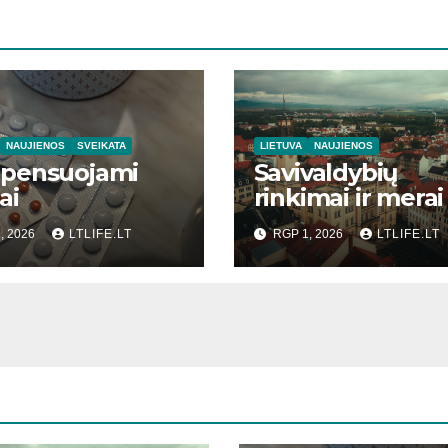
NAUJIENOS
SVEIKATA
LIETUVA
NAUJIENOS
pensuojami
Savivaldybių
ai
rinkimai ir merai
, 2026
LTLIFE.LT
RGP 1, 2026
LTLIFE.LT