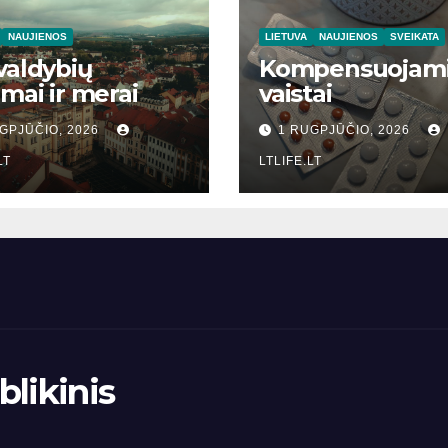
NAUJIENOS
LIETUVA
NAUJIENOS
SVEIKATA
valdybių
Kompensuojam
imai ir merai
vaistai
GPJŪČIO, 2026
1 RUGPJŪČIO, 2026
LT
LTLIFE.LT
likinis