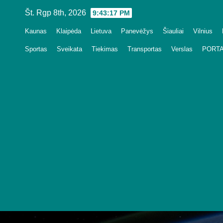
Skip
Št. Rgp 8th, 2026
9:43:18 PM
to
Kaunas
Klaipėda
Lietuva
Panevėžys
Šiauliai
Vilnius
content
Sportas
Sveikata
Tiekimas
Transportas
Verslas
PORTA