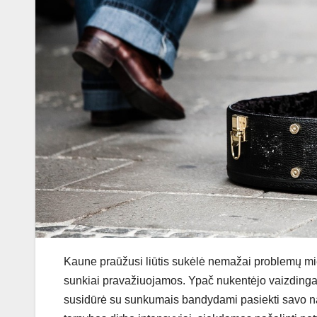
Kaune praūžusi liūtis sukėlė nemažai problemų miest
sunkiai pravažiuojamos. Ypač nukentėjo vaizdingas
susidūrė su sunkumais bandydami pasiekti savo na