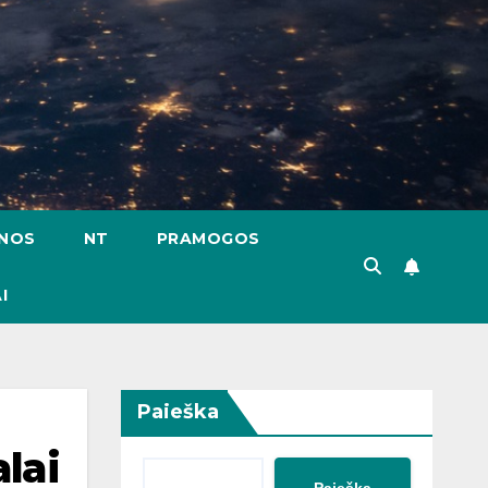
ENOS
NT
PRAMOGOS
I
Paieška
lai
Paieška