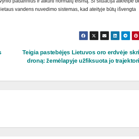
vynio padarinius ir atkurti normalų eismą. Ši situacija atkreipė 
ti lietaus vandens nuvedimo sistemas, kad ateityje būtų išvengta
s
Teigia pastebėjęs Lietuvos oro erdvėje skr
droną: žemėlapyje užfiksuota jo trajektor