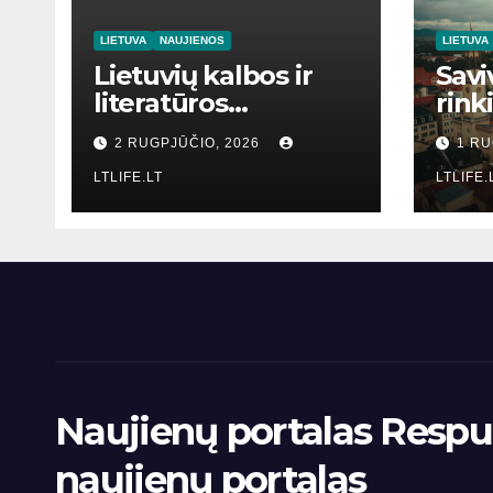
LIETUVA
NAUJIENOS
LIETUVA
Lietuvių kalbos ir
Savi
literatūros
rink
mokymas
2 RUGPJŪČIO, 2026
1 RU
LTLIFE.LT
LTLIFE.
Naujienų portalas Respub
naujienų portalas