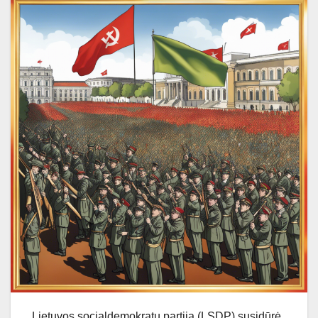
Lietuvos socialdemokratų partija (LSDP) susidūrė