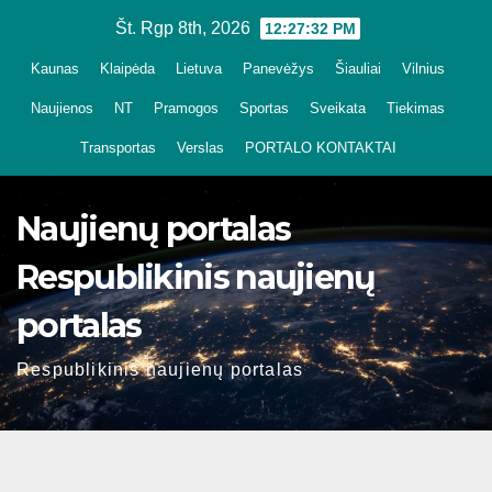
Skip
Št. Rgp 8th, 2026
12:27:33 PM
to
Kaunas
Klaipėda
Lietuva
Panevėžys
Šiauliai
Vilnius
content
Naujienos
NT
Pramogos
Sportas
Sveikata
Tiekimas
Transportas
Verslas
PORTALO KONTAKTAI
Naujienų portalas
Respublikinis naujienų
portalas
Respublikinis naujienų portalas