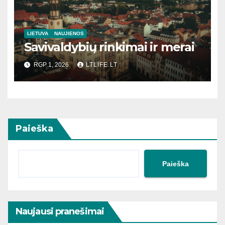
LIETUVA
NAUJIENOS
Savivaldybių rinkimai ir merai
RGP 1, 2026
LTLIFE.LT
Paieška
Paieška
Naujausi pranešimai