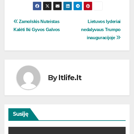
Navigacija
Zamolskis Nuteistas
Lietuvos lyderiai
Kalėti Iki Gyvos Galvos
nedalyvaus Trumpo
tarp
inauguracijoje
įrašų
By
ltlife.lt
Susiję