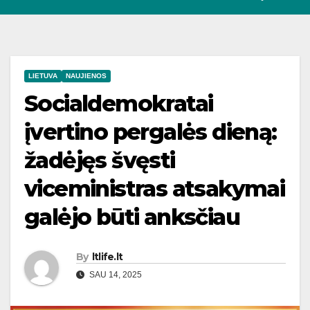
LIETUVA
NAUJIENOS
Socialdemokratai
įvertino pergalės dieną:
žadėjęs švęsti
viceministras atsakymai
galėjo būti anksčiau
By
ltlife.lt
SAU 14, 2025