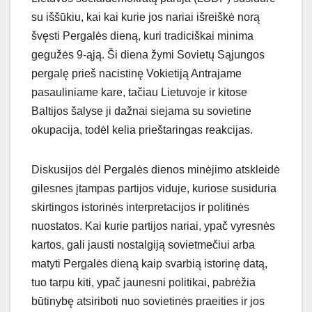
su iššūkiu, kai kai kurie jos nariai išreiškė norą
švęsti Pergalės dieną, kuri tradiciškai minima
gegužės 9-ąją. Ši diena žymi Sovietų Sąjungos
pergalę prieš nacistinę Vokietiją Antrajame
pasauliniame kare, tačiau Lietuvoje ir kitose
Baltijos šalyse ji dažnai siejama su sovietine
okupacija, todėl kelia prieštaringas reakcijas.
Diskusijos dėl Pergalės dienos minėjimo atskleidė
gilesnes įtampas partijos viduje, kuriose susiduria
skirtingos istorinės interpretacijos ir politinės
nuostatos. Kai kurie partijos nariai, ypač vyresnės
kartos, gali jausti nostalgiją sovietmečiui arba
matyti Pergalės dieną kaip svarbią istorinę datą,
tuo tarpu kiti, ypač jaunesni politikai, pabrėžia
būtinybę atsiriboti nuo sovietinės praeities ir jos