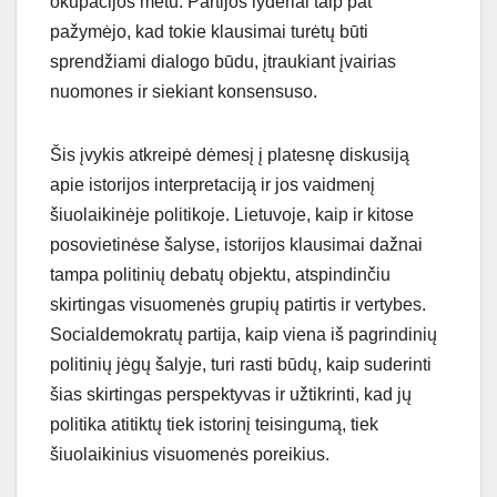
okupacijos metu. Partijos lyderiai taip pat
pažymėjo, kad tokie klausimai turėtų būti
sprendžiami dialogo būdu, įtraukiant įvairias
nuomones ir siekiant konsensuso.
Šis įvykis atkreipė dėmesį į platesnę diskusiją
apie istorijos interpretaciją ir jos vaidmenį
šiuolaikinėje politikoje. Lietuvoje, kaip ir kitose
posovietinėse šalyse, istorijos klausimai dažnai
tampa politinių debatų objektu, atspindinčiu
skirtingas visuomenės grupių patirtis ir vertybes.
Socialdemokratų partija, kaip viena iš pagrindinių
politinių jėgų šalyje, turi rasti būdų, kaip suderinti
šias skirtingas perspektyvas ir užtikrinti, kad jų
politika atitiktų tiek istorinį teisingumą, tiek
šiuolaikinius visuomenės poreikius.