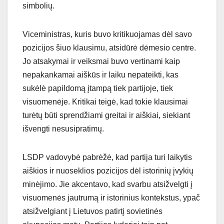
simbolių.
Viceministras, kuris buvo kritikuojamas dėl savo
pozicijos šiuo klausimu, atsidūrė dėmesio centre.
Jo atsakymai ir veiksmai buvo vertinami kaip
nepakankamai aiškūs ir laiku nepateikti, kas
sukėlė papildomą įtampą tiek partijoje, tiek
visuomenėje. Kritikai teigė, kad tokie klausimai
turėtų būti sprendžiami greitai ir aiškiai, siekiant
išvengti nesusipratimų.
LSDP vadovybė pabrėžė, kad partija turi laikytis
aiškios ir nuoseklios pozicijos dėl istorinių įvykių
minėjimo. Jie akcentavo, kad svarbu atsižvelgti į
visuomenės jautrumą ir istorinius kontekstus, ypač
atsižvelgiant į Lietuvos patirtį sovietinės