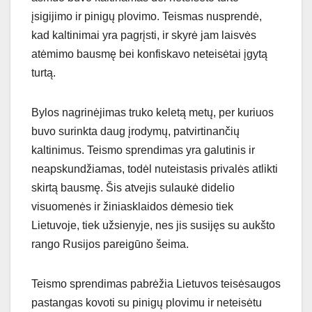
įsigijimo ir pinigų plovimo. Teismas nusprendė,
kad kaltinimai yra pagrįsti, ir skyrė jam laisvės
atėmimo bausmę bei konfiskavo neteisėtai įgytą
turtą.
Bylos nagrinėjimas truko keletą metų, per kuriuos
buvo surinkta daug įrodymų, patvirtinančių
kaltinimus. Teismo sprendimas yra galutinis ir
neapskundžiamas, todėl nuteistasis privalės atlikti
skirtą bausmę. Šis atvejis sulaukė didelio
visuomenės ir žiniasklaidos dėmesio tiek
Lietuvoje, tiek užsienyje, nes jis susijęs su aukšto
rango Rusijos pareigūno šeima.
Teismo sprendimas pabrėžia Lietuvos teisėsaugos
pastangas kovoti su pinigų plovimu ir neteisėtu