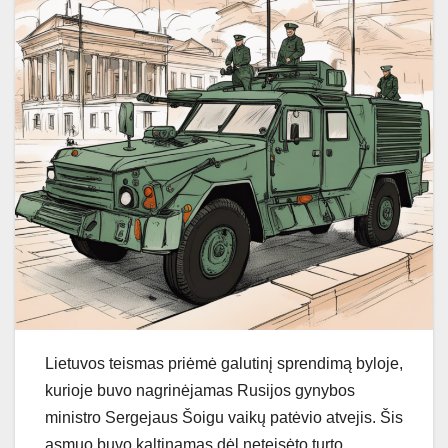
Lietuvos teismas priėmė galutinį sprendimą byloje,
kurioje buvo nagrinėjamas Rusijos gynybos
ministro Sergejaus Šoigu vaikų patėvio atvejis. Šis
asmuo buvo kaltinamas dėl neteisėto turto