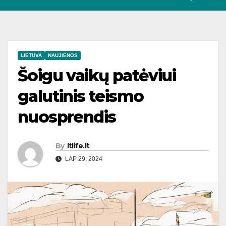
LIETUVA
NAUJIENOS
Šoigu vaikų patėviui
galutinis teismo
nuosprendis
By
ltlife.lt
LAP 29, 2024