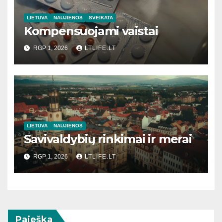
LIETUVA
NAUJIENOS
SVEIKATA
Kompensuojami vaistai
RGP 1, 2026
LTLIFE.LT
LIETUVA
NAUJIENOS
Savivaldybių rinkimai ir merai
RGP 1, 2026
LTLIFE.LT
Paieška