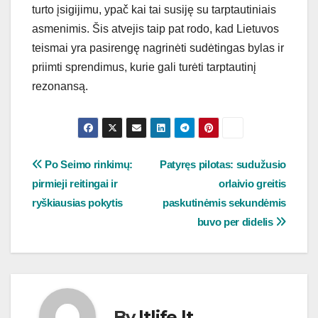
turto įsigijimu, ypač kai tai susiję su tarptautiniais
asmenimis. Šis atvejis taip pat rodo, kad Lietuvos
teismai yra pasirengę nagrinėti sudėtingas bylas ir
priimti sprendimus, kurie gali turėti tarptautinį
rezonansą.
Navigacija
Po Seimo rinkimų:
Patyręs pilotas: sudužusio
pirmieji reitingai ir
orlaivio greitis
tarp
ryškiausias pokytis
paskutinėmis sekundėmis
įrašų
buvo per didelis
By
ltlife.lt