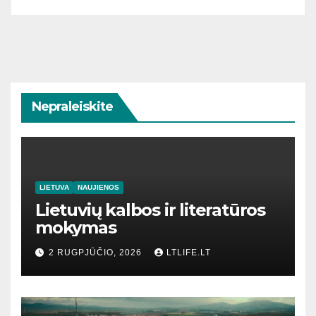
Nepraleiskite
LIETUVA
NAUJIENOS
Lietuvių kalbos ir literatūros
mokymas
2 RUGPJŪČIO, 2026
LTLIFE.LT