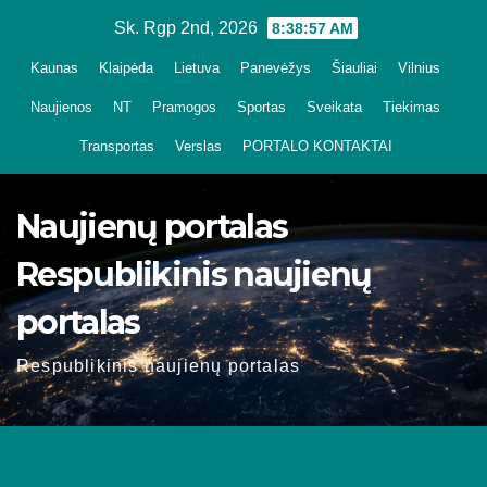
Skip
Sk. Rgp 2nd, 2026
8:38:58 AM
to
Kaunas
Klaipėda
Lietuva
Panevėžys
Šiauliai
Vilnius
content
Naujienos
NT
Pramogos
Sportas
Sveikata
Tiekimas
Transportas
Verslas
PORTALO KONTAKTAI
Naujienų portalas
Respublikinis naujienų
portalas
Respublikinis naujienų portalas