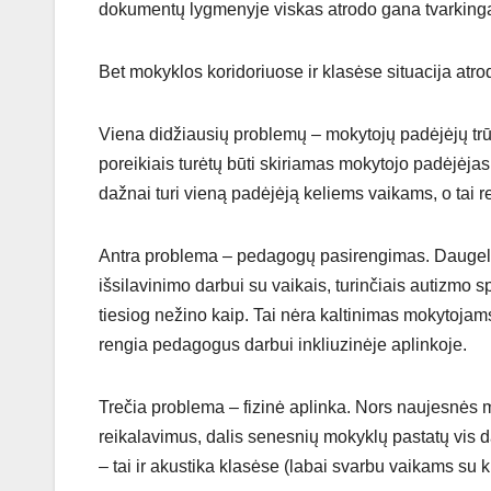
dokumentų lygmenyje viskas atrodo gana tvarkingai
Bet mokyklos koridoriuose ir klasėse situacija atrod
Viena didžiausių problemų – mokytojų padėjėjų trū
poreikiais turėtų būti skiriamas mokytojo padėjėjas,
dažnai turi vieną padėjėją keliems vaikams, o tai r
Antra problema – pedagogų pasirengimas. Daugelis
išsilavinimo darbui su vaikais, turinčiais autizmo 
tiesiog nežino kaip. Tai nėra kaltinimas mokytojam
rengia pedagogus darbui inkliuzinėje aplinkoje.
Trečia problema – fizinė aplinka. Nors naujesnės 
reikalavimus, dalis senesnių mokyklų pastatų vis dar
– tai ir akustika klasėse (labai svarbu vaikams su 