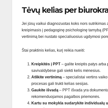
Tėvų kelias per biurokrat
Jei jūsų vaikui diagnozuotas koks nors sutrikimas ar
kreipimasis į pedagoginę psichologinę tarnybą (PPT)
vertinimą bei nustato specialiuosius ugdymosi pore
Štai praktinis kelias, kurį reikia nueiti:
Kreipkitės į PPT
– galite kreiptis patys arba
savivaldybėse gali siekti kelis mėnesius.
Atlikite vertinimą
– specialistai vertins vaik
procesas gali trukti kelias sesijas.
Gaukite išvadą
– PPT išvada yra dokumentas,
rekomenduojamos pagalbos priemonės.
Kartu su mokykla sudarykite individualų 