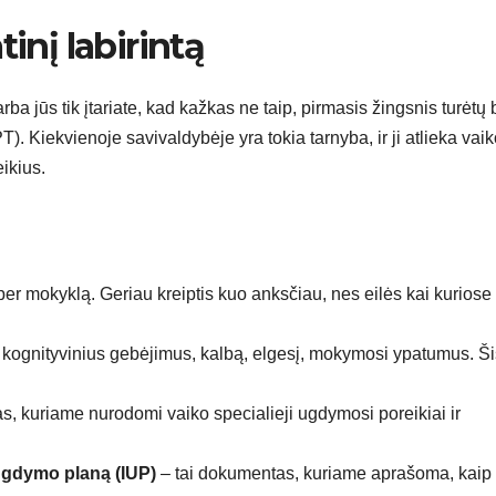
inį labirintą
ba jūs tik įtariate, kad kažkas ne taip, pirmasis žingsnis turėtų 
. Kiekvienoje savivaldybėje yra tokia tarnyba, ir ji atlieka vai
ikius.
 per mokyklą. Geriau kreiptis kuo anksčiau, nes eilės kai kuriose
o kognityvinius gebėjimus, kalbą, elgesį, mokymosi ypatumus. Ši
 kuriame nurodomi vaiko specialieji ugdymosi poreikiai ir
ugdymo planą (IUP)
– tai dokumentas, kuriame aprašoma, kaip