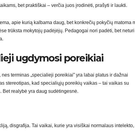
ikams, bet praktiškai – verčia juos įrodinėti, prašyti ir laukti.
a tema, apie kurią kalbama daug, bet konkrečių pokyčių matoma 
ėse trūksta mokytojų padėjėjų. Pedagogai nori padėti, bet neturi
a.
lieji ugdymosi poreikiai
nes terminas „specialieji poreikiai” yra labai platus ir dažnai
 stereotipas, kad specialiųjų poreikių vaikas – tai vaikas su
is. Bet realybė yra daug sudėtingesnė.
liją, disgrafija. Tai vaikai, kurie yra visiškai normalaus intelekto,