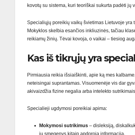
kovotų su sistema, kuri teoriškai sukurta padėti jų va
Specialiųjų poreikių vaikų švietimas Lietuvoje yr
Mokyklos skelbia esančios inkliuzinės, tačiau klas
reikiamų žinių. Tėvai kovoja, o vaikai – tiesiog aug
Kas iš tikrųjų yra specia
Pirmiausia reikia išsiaiškinti, apie ką mes kalbame, 
neteisingai suprantamas. Visuomenėje vis dar gyvas
akivaizdžia fizine negalia arba intelekto sutrikima
Specialieji ugdymosi poreikiai apima:
Mokymosi sutrikimus
– disleksiją, diskalkuk
jų smegenys kitaip apdoroja informaciją.