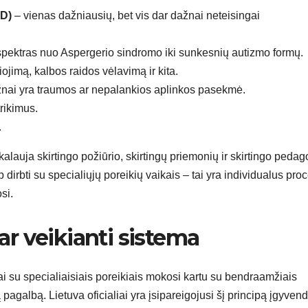
HD)
– vienas dažniausių, bet vis dar dažnai neteisingai
spektras nuo Aspergerio sindromo iki sunkesnių autizmo formų.
ojimą, kalbos raidos vėlavimą ir kita.
žnai yra traumos ar nepalankios aplinkos pasekmė.
rikimus.
.
kalauja skirtingo požiūrio, skirtingų priemonių ir skirtingo peda
dirbti su specialiųjų poreikių vaikais – tai yra individualus pro
si.
 ar veikianti sistema
kai su specialiaisiais poreikiais mokosi kartu su bendraamžiais
albą. Lietuva oficialiai yra įsipareigojusi šį principą įgyvendin