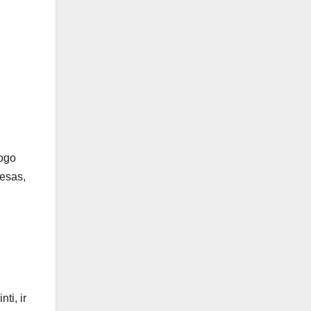
gogo
cesas,
ti, ir