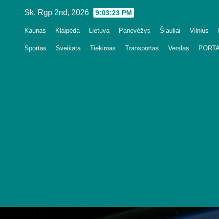
Skip
Sk. Rgp 2nd, 2026
9:03:24 PM
to
Kaunas
Klaipėda
Lietuva
Panevėžys
Šiauliai
Vilnius
content
Sportas
Sveikata
Tiekimas
Transportas
Verslas
PORTA