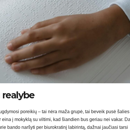
 realybe
ų ugdymosi poreikių – tai nėra maža grupė, tai beveik pusė šalies
r eina į mokyklą su viltimi, kad šiandien bus geriau nei vakar. Da
ie bando naršyti per biurokratinį labirintą, dažnai jaučiasi tarsi