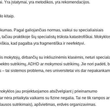
. Yra įstatymai, yra metodikos, yra rekomendacijos.
o kitaip.
kumas. Pagal galiojančias normas, vaikui su specialiaisiais
 tačiau praktikoje šių specialistų trūksta katastrofiškai. Mokyklo
eiškia, kad pagalba yra fragmentiška ir neefektyvi.
 mokytojų, dirbančių su inkliuzinėmis klasėmis, neturi special
spektro sutrikimų, ADHD ar mokymosi sutrikimų. Jie nori padėti, b
s – tai sistemos problema, nes universitetai vis dar nepakankam
mokyklos jau projektuojamos atsižvelgiant į prieinamumo
 nėra pritaikyta vaikams su fizine negalia. Tai ne tik rampos ar l
klausos sutrikimais), apšvietimas, erdvės organizavimas.