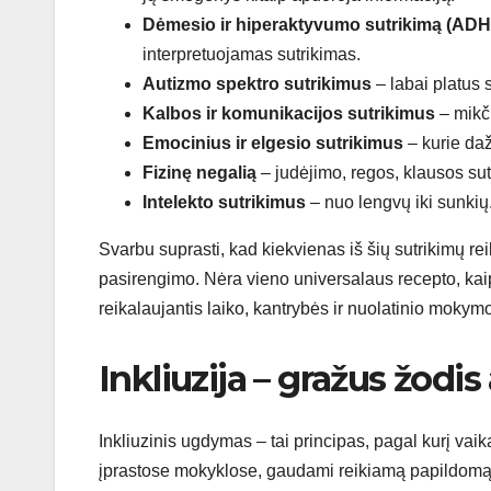
Dėmesio ir hiperaktyvumo sutrikimą (AD
interpretuojamas sutrikimas.
Autizmo spektro sutrikimus
– labai platus 
Kalbos ir komunikacijos sutrikimus
– mikči
Emocinius ir elgesio sutrikimus
– kurie da
Fizinę negalią
– judėjimo, regos, klausos sut
Intelekto sutrikimus
– nuo lengvų iki sunkių
Svarbu suprasti, kad kiekvienas iš šių sutrikimų rei
pasirengimo. Nėra vieno universalaus recepto, kaip 
reikalaujantis laiko, kantrybės ir nuolatinio mokymo
Inkliuzija – gražus žodis
Inkliuzinis ugdymas – tai principas, pagal kurį vai
įprastose mokyklose, gaudami reikiamą papildomą pag