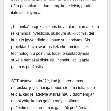
nėra pakankamai duomenų, kurie leistų pradėti
ikiteisminį tyrimą.
„Teltonika“ projektas, kuris buvo planuojamas kaip
reikšminga investicija, susidūrė su kliūtimis, dėl
kurių jo įgyvendinimas buvo sustabdytas. Šis
projektas buvo svarbus tiek ekonominiu, tiek
technologiniu požiūriu, todėl jo sustabdymas
sukėlė nemažai diskusijų ir spekuliacijų apie
galimas priežastis.
STT atstovai pabrėžė, kad jų sprendimas
nereiškia, jog situacija nebus stebima toliau. Jie
teigia, kad jei ateityje atsiras naujų duomenų ar
aplinkybių, kurios galėtų rodyti galimus
pažeidimus, sprendimas gali būti peržiūrėtas.