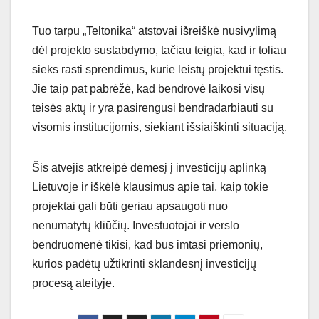
Tuo tarpu „Teltonika“ atstovai išreiškė nusivylimą
dėl projekto sustabdymo, tačiau teigia, kad ir toliau
sieks rasti sprendimus, kurie leistų projektui tęstis.
Jie taip pat pabrėžė, kad bendrovė laikosi visų
teisės aktų ir yra pasirengusi bendradarbiauti su
visomis institucijomis, siekiant išsiaiškinti situaciją.
Šis atvejis atkreipė dėmesį į investicijų aplinką
Lietuvoje ir iškėlė klausimus apie tai, kaip tokie
projektai gali būti geriau apsaugoti nuo
nenumatytų kliūčių. Investuotojai ir verslo
bendruomenė tikisi, kad bus imtasi priemonių,
kurios padėtų užtikrinti sklandesnį investicijų
procesą ateityje.