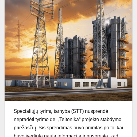
Specialiųjų tyrimų tarnyba (STT) nusprendė
nepradėti tyrimo dėl „Teltonika“ projekto stabdymo
priežasčių. Šis sprendimas buvo priimtas po to, kai
buvo įvertinta gauta informacija ir nuspręsta, kad