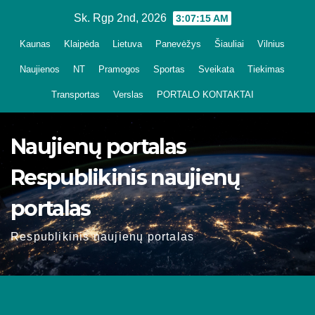
Skip
Sk. Rgp 2nd, 2026
3:07:16 AM
to
Kaunas
Klaipėda
Lietuva
Panevėžys
Šiauliai
Vilnius
content
Naujienos
NT
Pramogos
Sportas
Sveikata
Tiekimas
Transportas
Verslas
PORTALO KONTAKTAI
Naujienų portalas
Respublikinis naujienų
portalas
Respublikinis naujienų portalas