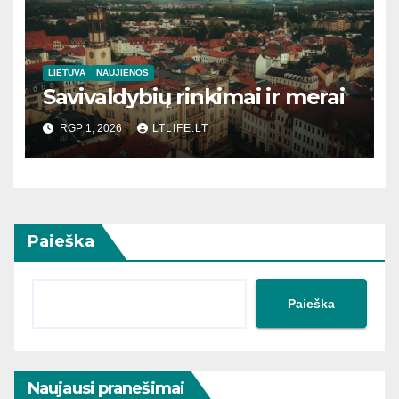
LIETUVA
NAUJIENOS
Savivaldybių rinkimai ir merai
RGP 1, 2026
LTLIFE.LT
Paieška
Paieška
Naujausi pranešimai