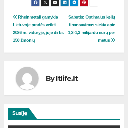
Navigacija
Rheinmetall gamykla
Sabutis: Optimalus kelių
Lietuvoje pradės veikti
finansavimas siekia apie
tarp
2026 m. viduryje, joje dirbs
1,2-1,3 milijardo eurų per
įrašų
150 žmonių
metus
By
ltlife.lt
Susiję