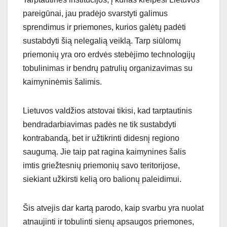
pareigūnai, jau pradėjo svarstyti galimus
sprendimus ir priemones, kurios galėtų padėti
sustabdyti šią nelegalią veiklą. Tarp siūlomų
priemonių yra oro erdvės stebėjimo technologijų
tobulinimas ir bendrų patrulių organizavimas su
kaimyninėmis šalimis.
Lietuvos valdžios atstovai tikisi, kad tarptautinis
bendradarbiavimas padės ne tik sustabdyti
kontrabandą, bet ir užtikrinti didesnį regiono
saugumą. Jie taip pat ragina kaimynines šalis
imtis griežtesnių priemonių savo teritorijose,
siekiant užkirsti kelią oro balionų paleidimui.
Šis atvejis dar kartą parodo, kaip svarbu yra nuolat
atnaujinti ir tobulinti sienų apsaugos priemones,