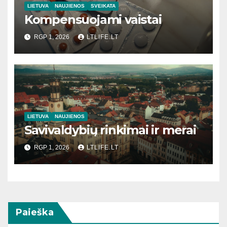
LIETUVA
NAUJIENOS
SVEIKATA
Kompensuojami vaistai
RGP 1, 2026
LTLIFE.LT
LIETUVA
NAUJIENOS
Savivaldybių rinkimai ir merai
RGP 1, 2026
LTLIFE.LT
Paieška