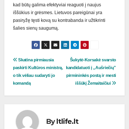
kad būtų galima efektyviai reaguoti į naujus
iššūkius ir grėsmes. Lietuvos pareigūnai yra
pasiryžę tęsti kovą su kontrabanda ir užtikrinti
šalies sienų saugumą.
Navigacija
Skatina pirmiausia
Šukytė-Korsakė svarsto
paskirti Kultūros ministrą,
kandidatuoti į „Aušriečių”
tarp
o tik vėliau sudaryti jo
pirmininkės postą ir mesti
įrašų
komandą
iššūkį Žemaitaičiui
By
ltlife.lt