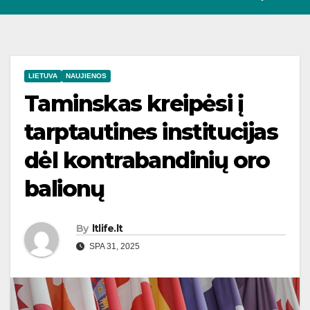
LIETUVA
NAUJIENOS
Taminskas kreipėsi į
tarptautines institucijas
dėl kontrabandinių oro
balionų
By
ltlife.lt
SPA 31, 2025