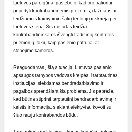
Lietuvos pareigūnai pastebėjo, kad oro balionai,
pripildyti kontrabandinėmis prekėmis, dažniausiai
leidžiami iš kaimyninių šalių teritorijų ir skrieja per
Lietuvos sieną. Šis metodas leidžia
kontrabandininkams išvengti tradicinių kontrolės
priemonių, tokių kaip pasienio patruliai ar
stebėjimo kameros.
Reaguodamas į šią situaciją, Lietuvos pasienio
apsaugos tarnybos vadovas kreipėsi į tarptautines
institucijas, siekdamas bendradarbiavimo ir
pagalbos sprendžiant šią problemą. Jis pabrėžė,
kad būtina stiprinti tarptautinį bendradarbiavimą ir
keistis informacija, siekiant efektyviau kovoti su
šiuo nauju kontrabandos būdu.
Tarptautinės institucijos, į kurias kreipėsi Lietuvos