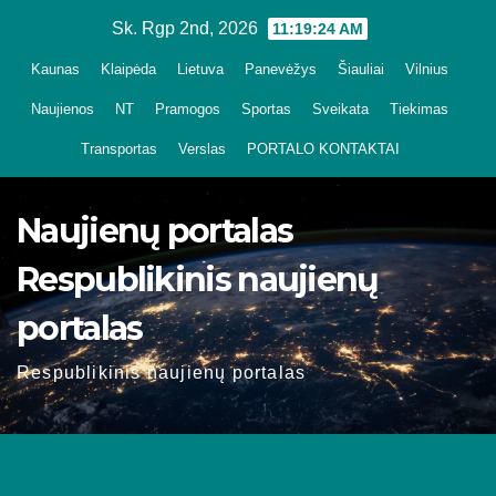
Skip
Sk. Rgp 2nd, 2026
11:19:25 AM
to
Kaunas
Klaipėda
Lietuva
Panevėžys
Šiauliai
Vilnius
content
Naujienos
NT
Pramogos
Sportas
Sveikata
Tiekimas
Transportas
Verslas
PORTALO KONTAKTAI
Naujienų portalas
Respublikinis naujienų
portalas
Respublikinis naujienų portalas