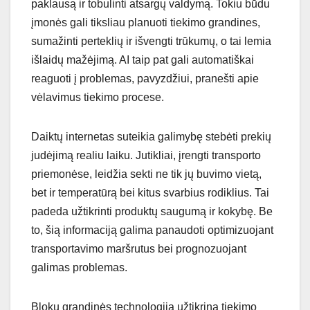
paklausą ir tobulinti atsargų valdymą. Tokiu būdu
įmonės gali tiksliau planuoti tiekimo grandines,
sumažinti perteklių ir išvengti trūkumų, o tai lemia
išlaidų mažėjimą. AI taip pat gali automatiškai
reaguoti į problemas, pavyzdžiui, pranešti apie
vėlavimus tiekimo procese.
Daiktų internetas suteikia galimybę stebėti prekių
judėjimą realiu laiku. Jutikliai, įrengti transporto
priemonėse, leidžia sekti ne tik jų buvimo vietą,
bet ir temperatūrą bei kitus svarbius rodiklius. Tai
padeda užtikrinti produktų saugumą ir kokybę. Be
to, šią informaciją galima panaudoti optimizuojant
transportavimo maršrutus bei prognozuojant
galimas problemas.
Blokų grandinės technologija užtikrina tiekimo