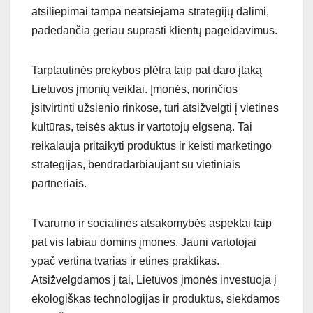
atsiliepimai tampa neatsiejama strategijų dalimi,
padedančia geriau suprasti klientų pageidavimus.
Tarptautinės prekybos plėtra taip pat daro įtaką
Lietuvos įmonių veiklai. Įmonės, norinčios
įsitvirtinti užsienio rinkose, turi atsižvelgti į vietines
kultūras, teisės aktus ir vartotojų elgseną. Tai
reikalauja pritaikyti produktus ir keisti marketingo
strategijas, bendradarbiaujant su vietiniais
partneriais.
Tvarumo ir socialinės atsakomybės aspektai taip
pat vis labiau domins įmones. Jauni vartotojai
ypač vertina tvarias ir etines praktikas.
Atsižvelgdamos į tai, Lietuvos įmonės investuoja į
ekologiškas technologijas ir produktus, siekdamos