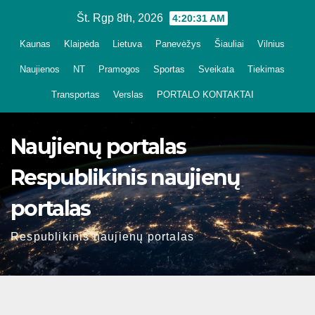
Skip
Št. Rgp 8th, 2026
4:20:32 AM
to
Kaunas
Klaipėda
Lietuva
Panevėžys
Šiauliai
Vilnius
content
Naujienos
NT
Pramogos
Sportas
Sveikata
Tiekimas
Transportas
Verslas
PORTALO KONTAKTAI
Naujienų portalas
Respublikinis naujienų
portalas
Respublikinis naujienų portalas