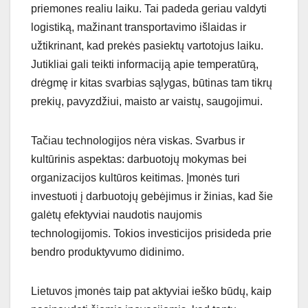
priemones realiu laiku. Tai padeda geriau valdyti
logistiką, mažinant transportavimo išlaidas ir
užtikrinant, kad prekės pasiektų vartotojus laiku.
Jutikliai gali teikti informaciją apie temperatūrą,
drėgmę ir kitas svarbias sąlygas, būtinas tam tikrų
prekių, pavyzdžiui, maisto ar vaistų, saugojimui.
Tačiau technologijos nėra viskas. Svarbus ir
kultūrinis aspektas: darbuotojų mokymas bei
organizacijos kultūros keitimas. Įmonės turi
investuoti į darbuotojų gebėjimus ir žinias, kad šie
galėtų efektyviai naudotis naujomis
technologijomis. Tokios investicijos prisideda prie
bendro produktyvumo didinimo.
Lietuvos įmonės taip pat aktyviai ieško būdų, kaip