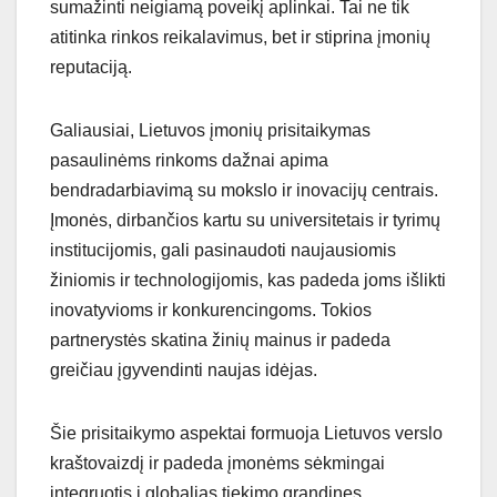
sumažinti neigiamą poveikį aplinkai. Tai ne tik
atitinka rinkos reikalavimus, bet ir stiprina įmonių
reputaciją.
Galiausiai, Lietuvos įmonių prisitaikymas
pasaulinėms rinkoms dažnai apima
bendradarbiavimą su mokslo ir inovacijų centrais.
Įmonės, dirbančios kartu su universitetais ir tyrimų
institucijomis, gali pasinaudoti naujausiomis
žiniomis ir technologijomis, kas padeda joms išlikti
inovatyvioms ir konkurencingoms. Tokios
partnerystės skatina žinių mainus ir padeda
greičiau įgyvendinti naujas idėjas.
Šie prisitaikymo aspektai formuoja Lietuvos verslo
kraštovaizdį ir padeda įmonėms sėkmingai
integruotis į globalias tiekimo grandines.