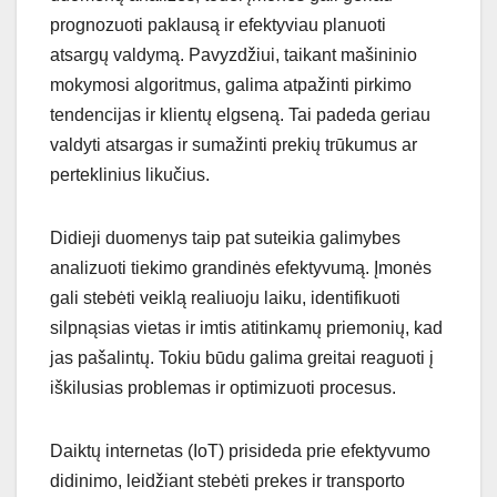
prognozuoti paklausą ir efektyviau planuoti
atsargų valdymą. Pavyzdžiui, taikant mašininio
mokymosi algoritmus, galima atpažinti pirkimo
tendencijas ir klientų elgseną. Tai padeda geriau
valdyti atsargas ir sumažinti prekių trūkumus ar
perteklinius likučius.
Didieji duomenys taip pat suteikia galimybes
analizuoti tiekimo grandinės efektyvumą. Įmonės
gali stebėti veiklą realiuoju laiku, identifikuoti
silpnąsias vietas ir imtis atitinkamų priemonių, kad
jas pašalintų. Tokiu būdu galima greitai reaguoti į
iškilusias problemas ir optimizuoti procesus.
Daiktų internetas (IoT) prisideda prie efektyvumo
didinimo, leidžiant stebėti prekes ir transporto