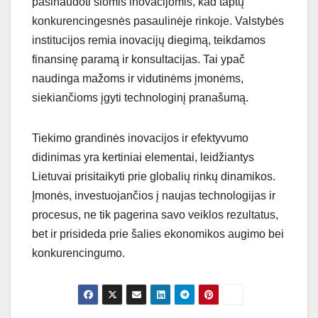
pasinaudoti šiomis inovacijomis, kad taptų
konkurencingesnės pasaulinėje rinkoje. Valstybės
institucijos remia inovacijų diegimą, teikdamos
finansinę paramą ir konsultacijas. Tai ypač
naudinga mažoms ir vidutinėms įmonėms,
siekiančioms įgyti technologinį pranašumą.
Tiekimo grandinės inovacijos ir efektyvumo
didinimas yra kertiniai elementai, leidžiantys
Lietuvai prisitaikyti prie globalių rinkų dinamikos.
Įmonės, investuojančios į naujas technologijas ir
procesus, ne tik pagerina savo veiklos rezultatus,
bet ir prisideda prie šalies ekonomikos augimo bei
konkurencingumo.