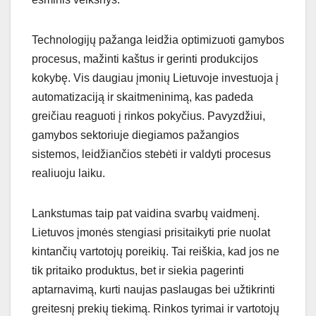
Technologijų pažanga leidžia optimizuoti gamybos
procesus, mažinti kaštus ir gerinti produkcijos
kokybę. Vis daugiau įmonių Lietuvoje investuoja į
automatizaciją ir skaitmeninimą, kas padeda
greičiau reaguoti į rinkos pokyčius. Pavyzdžiui,
gamybos sektoriuje diegiamos pažangios
sistemos, leidžiančios stebėti ir valdyti procesus
realiuoju laiku.
Lankstumas taip pat vaidina svarbų vaidmenį.
Lietuvos įmonės stengiasi prisitaikyti prie nuolat
kintančių vartotojų poreikių. Tai reiškia, kad jos ne
tik pritaiko produktus, bet ir siekia pagerinti
aptarnavimą, kurti naujas paslaugas bei užtikrinti
greitesnį prekių tiekimą. Rinkos tyrimai ir vartotojų