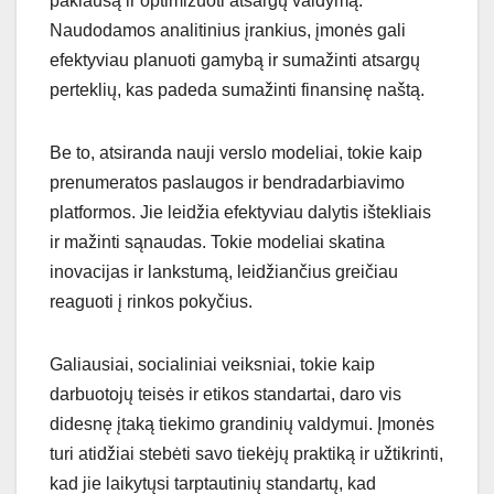
paklausą ir optimizuoti atsargų valdymą.
Naudodamos analitinius įrankius, įmonės gali
efektyviau planuoti gamybą ir sumažinti atsargų
perteklių, kas padeda sumažinti finansinę naštą.
Be to, atsiranda nauji verslo modeliai, tokie kaip
prenumeratos paslaugos ir bendradarbiavimo
platformos. Jie leidžia efektyviau dalytis ištekliais
ir mažinti sąnaudas. Tokie modeliai skatina
inovacijas ir lankstumą, leidžiančius greičiau
reaguoti į rinkos pokyčius.
Galiausiai, socialiniai veiksniai, tokie kaip
darbuotojų teisės ir etikos standartai, daro vis
didesnę įtaką tiekimo grandinių valdymui. Įmonės
turi atidžiai stebėti savo tiekėjų praktiką ir užtikrinti,
kad jie laikytųsi tarptautinių standartų, kad