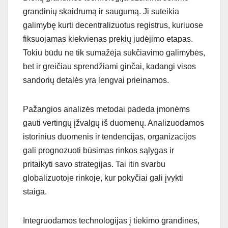
grandinių skaidrumą ir saugumą. Ji suteikia
galimybę kurti decentralizuotus registrus, kuriuose
fiksuojamas kiekvienas prekių judėjimo etapas.
Tokiu būdu ne tik sumažėja sukčiavimo galimybės,
bet ir greičiau sprendžiami ginčai, kadangi visos
sandorių detalės yra lengvai prieinamos.
Pažangios analizės metodai padeda įmonėms
gauti vertingų įžvalgų iš duomenų. Analizuodamos
istorinius duomenis ir tendencijas, organizacijos
gali prognozuoti būsimas rinkos sąlygas ir
pritaikyti savo strategijas. Tai itin svarbu
globalizuotoje rinkoje, kur pokyčiai gali įvykti
staiga.
Integruodamos technologijas į tiekimo grandines,