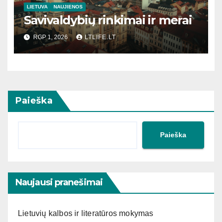
LIETUVA
NAUJIENOS
Savivaldybių rinkimai ir merai
RGP 1, 2026
LTLIFE.LT
Paieška
Paieška
Naujausi pranešimai
Lietuvių kalbos ir literatūros mokymas