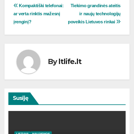
Navigacija
Kompaktiški telefonai:
Tiekimo grandinės ateitis
ar verta rinktis mažesnį
ir naujų technologijų
tarp
įrenginį?
poveikis Lietuvos rinkai
įrašų
By
ltlife.lt
Susiję
LIETUVA
NAUJIENOS