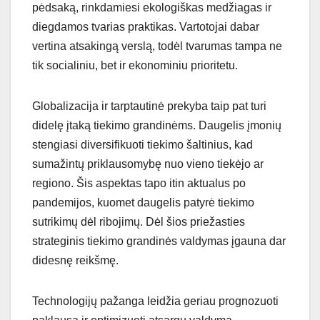
pėdsaką, rinkdamiesi ekologiškas medžiagas ir
diegdamos tvarias praktikas. Vartotojai dabar
vertina atsakingą verslą, todėl tvarumas tampa ne
tik socialiniu, bet ir ekonominiu prioritetu.
Globalizacija ir tarptautinė prekyba taip pat turi
didelę įtaką tiekimo grandinėms. Daugelis įmonių
stengiasi diversifikuoti tiekimo šaltinius, kad
sumažintų priklausomybę nuo vieno tiekėjo ar
regiono. Šis aspektas tapo itin aktualus po
pandemijos, kuomet daugelis patyrė tiekimo
sutrikimų dėl ribojimų. Dėl šios priežasties
strateginis tiekimo grandinės valdymas įgauna dar
didesnę reikšmę.
Technologijų pažanga leidžia geriau prognozuoti