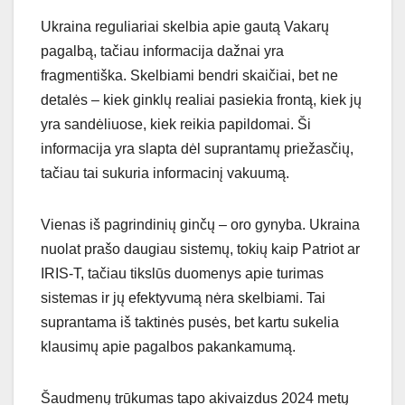
Ukraina reguliariai skelbia apie gautą Vakarų
pagalbą, tačiau informacija dažnai yra
fragmentiška. Skelbiami bendri skaičiai, bet ne
detalės – kiek ginklų realiai pasiekia frontą, kiek jų
yra sandėliuose, kiek reikia papildomai. Ši
informacija yra slapta dėl suprantamų priežasčių,
tačiau tai sukuria informacinį vakuumą.
Vienas iš pagrindinių ginčų – oro gynyba. Ukraina
nuolat prašo daugiau sistemų, tokių kaip Patriot ar
IRIS-T, tačiau tikslūs duomenys apie turimas
sistemas ir jų efektyvumą nėra skelbiami. Tai
suprantama iš taktinės pusės, bet kartu sukelia
klausimų apie pagalbos pakankamumą.
Šaudmenų trūkumas tapo akivaizdus 2024 metų