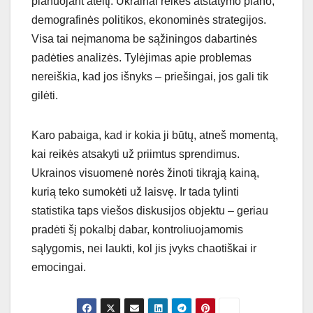
planuojant ateitį. Ukrainai reikės atstatymo plano,
demografinės politikos, ekonominės strategijos.
Visa tai neįmanoma be sąžiningos dabartinės
padėties analizės. Tylėjimas apie problemas
nereiškia, kad jos išnyks – priešingai, jos gali tik
gilėti.
Karo pabaiga, kad ir kokia ji būtų, atneš momentą,
kai reikės atsakyti už priimtus sprendimus.
Ukrainos visuomenė norės žinoti tikrąją kainą,
kurią teko sumokėti už laisvę. Ir tada tylinti
statistika taps viešos diskusijos objektu – geriau
pradėti šį pokalbį dabar, kontroliuojamomis
sąlygomis, nei laukti, kol jis įvyks chaotiškai ir
emocingai.