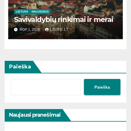
LIETUVA
NAUJIENOS
Savivaldybių rinkimai ir merai
RGP 1, 2026
LTLIFE.LT
Paieška
Paieška
Naujausi pranešimai