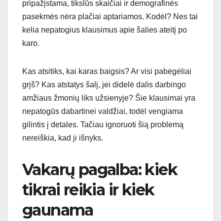
pripažįstama, tikslūs skaičiai ir demografinės
pasekmės nėra plačiai aptariamos. Kodėl? Nes tai
kelia nepatogius klausimus apie šalies ateitį po
karo.
Kas atsitiks, kai karas baigsis? Ar visi pabėgėliai
grįš? Kas atstatys šalį, jei didelė dalis darbingo
amžiaus žmonių liks užsienyje? Šie klausimai yra
nepatogūs dabartinei valdžiai, todėl vengiama
gilintis į detales. Tačiau ignoruoti šią problemą
nereiškia, kad ji išnyks.
Vakarų pagalba: kiek
tikrai reikia ir kiek
gaunama