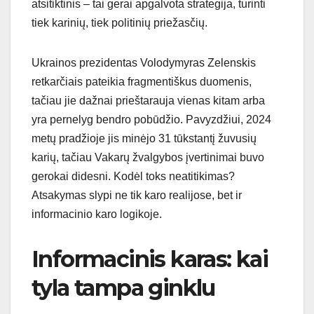
atsitiktinis – tai gerai apgalvota strategija, turinti
tiek karinių, tiek politinių priežasčių.
Ukrainos prezidentas Volodymyras Zelenskis
retkarčiais pateikia fragmentiškus duomenis,
tačiau jie dažnai prieštarauja vienas kitam arba
yra pernelyg bendro pobūdžio. Pavyzdžiui, 2024
metų pradžioje jis minėjo 31 tūkstantį žuvusių
karių, tačiau Vakarų žvalgybos įvertinimai buvo
gerokai didesni. Kodėl toks neatitikimas?
Atsakymas slypi ne tik karo realijose, bet ir
informacinio karo logikoje.
Informacinis karas: kai
tyla tampa ginklu