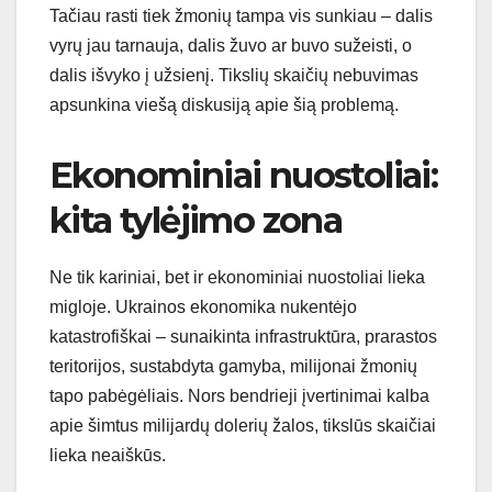
Tačiau rasti tiek žmonių tampa vis sunkiau – dalis
vyrų jau tarnauja, dalis žuvo ar buvo sužeisti, o
dalis išvyko į užsienį. Tikslių skaičių nebuvimas
apsunkina viešą diskusiją apie šią problemą.
Ekonominiai nuostoliai:
kita tylėjimo zona
Ne tik kariniai, bet ir ekonominiai nuostoliai lieka
migloje. Ukrainos ekonomika nukentėjo
katastrofiškai – sunaikinta infrastruktūra, prarastos
teritorijos, sustabdyta gamyba, milijonai žmonių
tapo pabėgėliais. Nors bendrieji įvertinimai kalba
apie šimtus milijardų dolerių žalos, tikslūs skaičiai
lieka neaiškūs.