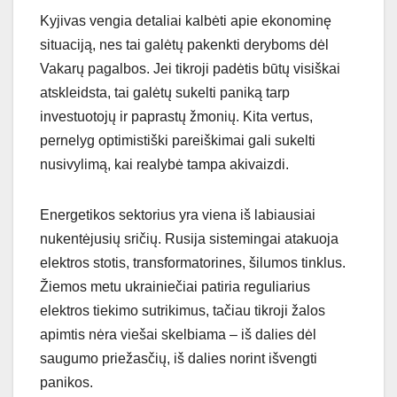
Kyjivas vengia detaliai kalbėti apie ekonominę
situaciją, nes tai galėtų pakenkti deryboms dėl
Vakarų pagalbos. Jei tikroji padėtis būtų visiškai
atskleidsta, tai galėtų sukelti paniką tarp
investuotojų ir paprastų žmonių. Kita vertus,
pernelyg optimistiški pareiškimai gali sukelti
nusivylimą, kai realybė tampa akivaizdi.
Energetikos sektorius yra viena iš labiausiai
nukentėjusių sričių. Rusija sistemingai atakuoja
elektros stotis, transformatorines, šilumos tinklus.
Žiemos metu ukrainiečiai patiria reguliarius
elektros tiekimo sutrikimus, tačiau tikroji žalos
apimtis nėra viešai skelbiama – iš dalies dėl
saugumo priežasčių, iš dalies norint išvengti
panikos.