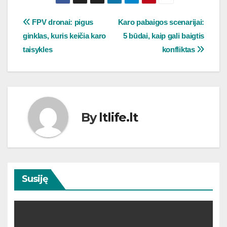
Navigacija
FPV dronai: pigus
Karo pabaigos scenarijai:
ginklas, kuris keičia karo
5 būdai, kaip gali baigtis
tarp
taisykles
konfliktas
įrašų
By
ltlife.lt
Susiję