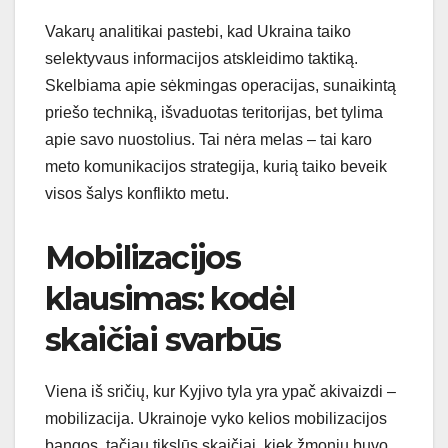
Vakarų analitikai pastebi, kad Ukraina taiko
selektyvaus informacijos atskleidimo taktiką.
Skelbiama apie sėkmingas operacijas, sunaikintą
priešo techniką, išvaduotas teritorijas, bet tylima
apie savo nuostolius. Tai nėra melas – tai karo
meto komunikacijos strategija, kurią taiko beveik
visos šalys konflikto metu.
Mobilizacijos
klausimas: kodėl
skaičiai svarbūs
Viena iš sričių, kur Kyjivo tyla yra ypač akivaizdi –
mobilizacija. Ukrainoje vyko kelios mobilizacijos
bangos, tačiau tikslūs skaičiai, kiek žmonių buvo