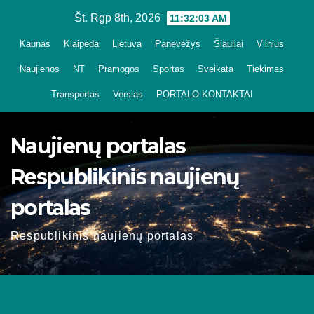
Skip
Št. Rgp 8th, 2026
11:32:04 AM
to
Kaunas
Klaipėda
Lietuva
Panevėžys
Šiauliai
Vilnius
content
Naujienos
NT
Pramogos
Sportas
Sveikata
Tiekimas
Transportas
Verslas
PORTALO KONTAKTAI
Naujienų portalas
Respublikinis naujienų
portalas
Respublikinis naujienų portalas