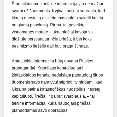
Šiuolaikiniame konflikte informacija yra ne mažiau
svarbi už šaudmenis. Kyjivas puikiai supranta, kad
tikrųjų nuostolių atskleidimas galėtų sukelti keletą
neigiamų pasekmių. Pirma, tai paveiktų
visuomenės moralę – ukrainiečiai kovoja su
didžiule persvara turinčiu priešu, ir bet koks
pesimizmo šešėlis gali būti pragaištingas.
Antra, tokia informacija būtų dovana Rusijos
propagandai. Kremliaus kontroliuojami
žiniasklaidos kanalai nedelsiant panaudotų šiuos
duomenis savo naratyvui stiprinti, tvirtindami, kad
Ukraina patiria katastrofiškus nuostolius ir turėtų
kapituliuoti. Trečia, ir galbūt svarbiausia, – tai
taktinė informacija, kuria naudojasi priešas
planuodamas savo operacijas.