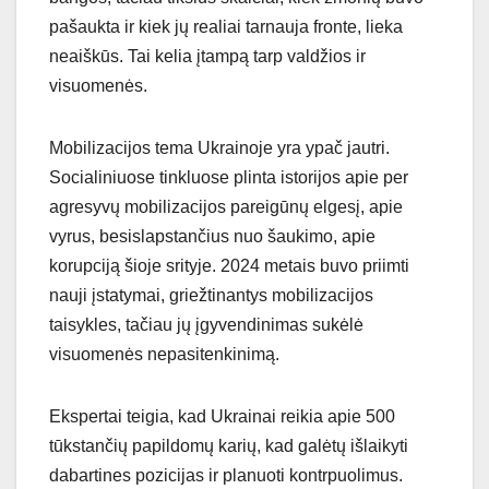
pašaukta ir kiek jų realiai tarnauja fronte, lieka
neaiškūs. Tai kelia įtampą tarp valdžios ir
visuomenės.
Mobilizacijos tema Ukrainoje yra ypač jautri.
Socialiniuose tinkluose plinta istorijos apie per
agresyvų mobilizacijos pareigūnų elgesį, apie
vyrus, besislapstančius nuo šaukimo, apie
korupciją šioje srityje. 2024 metais buvo priimti
nauji įstatymai, griežtinantys mobilizacijos
taisykles, tačiau jų įgyvendinimas sukėlė
visuomenės nepasitenkinimą.
Ekspertai teigia, kad Ukrainai reikia apie 500
tūkstančių papildomų karių, kad galėtų išlaikyti
dabartines pozicijas ir planuoti kontrpuolimus.