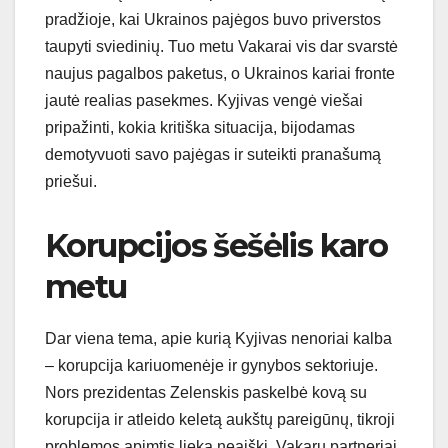
pradžioje, kai Ukrainos pajėgos buvo priverstos
taupyti sviedinių. Tuo metu Vakarai vis dar svarstė
naujus pagalbos paketus, o Ukrainos kariai fronte
jautė realias pasekmes. Kyjivas vengė viešai
pripažinti, kokia kritiška situacija, bijodamas
demotyvuoti savo pajėgas ir suteikti pranašumą
priešui.
Korupcijos šešėlis karo
metu
Dar viena tema, apie kurią Kyjivas nenoriai kalba
– korupcija kariuomenėje ir gynybos sektoriuje.
Nors prezidentas Zelenskis paskelbė kovą su
korupcija ir atleido keletą aukštų pareigūnų, tikroji
problemos apimtis lieka neaiški. Vakarų partneriai