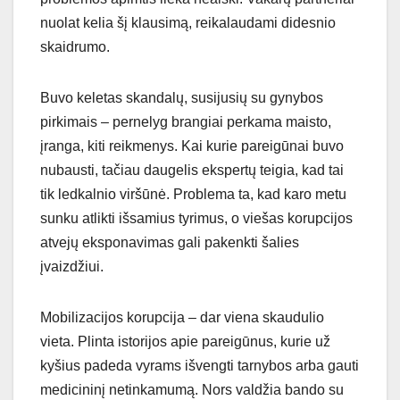
nuolat kelia šį klausimą, reikalaudami didesnio
skaidrumo.
Buvo keletas skandalų, susijusių su gynybos
pirkimais – pernelyg brangiai perkama maisto,
įranga, kiti reikmenys. Kai kurie pareigūnai buvo
nubausti, tačiau daugelis ekspertų teigia, kad tai
tik ledkalnio viršūnė. Problema ta, kad karo metu
sunku atlikti išsamius tyrimus, o viešas korupcijos
atvejų eksponavimas gali pakenkti šalies
įvaizdžiui.
Mobilizacijos korupcija – dar viena skaudulio
vieta. Plinta istorijos apie pareigūnus, kurie už
kyšius padeda vyrams išvengti tarnybos arba gauti
medicininį netinkamumą. Nors valdžia bando su