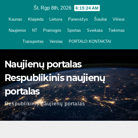
Skip
Št. Rgp 8th, 2026
6:15:25 AM
to
Kaunas
Klaipėda
Lietuva
Panevėžys
Šiauliai
Vilnius
content
Naujienos
NT
Pramogos
Sportas
Sveikata
Tiekimas
Transportas
Verslas
PORTALO KONTAKTAI
Naujienų portalas
Respublikinis naujienų
portalas
Respublikinis naujienų portalas