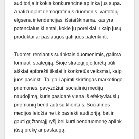
auditorija ir kokia konkurencinė aplinka jus supa.
Analizuojant demografinius duomenis, vartotojų
elgseną ir tendencijas, išsiaiškinama, kas yra
potencialūs klientai, kokie jų poreikiai ir kaip jūsų
produktai ar paslaugos gali juos patenkinti.
Tuomet, remiantis surinktais duomenimis, galima
formuoti strategiją. Šioje strategijoje turėtų būti
aiškiai apibrėžti tikslai ir konkretūs veiksmai, kaip
juos pasiekti. Tai gali apimti skirtingas marketingo
priemones, pavyzdžiui, socialinių medijų
naudojimą, kuris pasidarė viena iš efektyviausių
priemonių bendrauti su klientais. Socialinės
medijos leidžia ne tik pasiekti auditoriją, bet ir
gauti grįžtamąjį ryšį bei kurti bendruomenę aplink
jūsų prekę ar paslaugą.