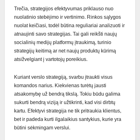
Trečia, strategijos efektyvumas priklauso nuo
nuolatinio stebėjimo ir vertinimo. Rinkos sąlygos
nuolat keičiasi, todėl būtina reguliariai analizuoti ir
atnaujinti savo strategijas. Tai gali reikšti naujų
socialinių medijų platformų įtraukimą, turinio
strategijų keitimą ar net naujų produktų kūrimą
atsižvelgiant į vartotojų poreikius.
Kuriant verslo strategiją, svarbu įtraukti visus
komandos narius. Kiekvienas turėtų jausti
atsakomybę už bendrą tikslą. Tokiu būdu galima
sukurti bendrą viziją ir užtikrinti, kad visi dirbtų
kartu. Efektyvi strategija ne tik pritraukia klientus,
bet ir padeda kurti ilgalaikius santykius, kurie yra
būtini sėkmingam verslui.