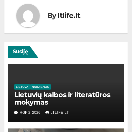
By
ltlife.lt
Susiję
LIETUVA
NAUJIENOS
Lietuvių kalbos ir literatūros
mokymas
RGP 2, 2026
LTLIFE.LT