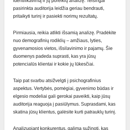
identifikavimą ir jų poreikių analizę. Teisingai
pasirinkta auditorija leidžia geriau bendrauti,
pritaikyti turinį ir pasiekti norimų rezultatų.
Pirmiausia, reikia atlikti išsamią analizę. Pradėkite
nuo demografinių rodiklių – amžiaus, lyties,
gyvenamosios vietos, išsilavinimo ir pajamų. Šie
duomenys padeda suprasti, kas yra jūsų
potencialūs klientai ir kokie jų lūkesčiai.
Taip pat svarbu atsižvelgti į psichografinius
aspektus. Vertybės, pomėgiai, gyvenimo būdas ir
elgesio modeliai gali gerokai paveikti, kaip jūsų
auditorija reaguoja į pasiūlymus. Suprasdami, kas
skatina jūsų klientus, galėsite kurti patrauklų turinį.
Analizuojant konkurentus, galima sužinoti, kas