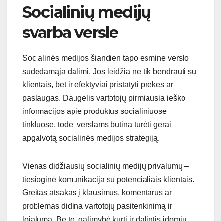
Socialinių medijų
svarba versle
Socialinės medijos šiandien tapo esmine verslo
sudedamąja dalimi. Jos leidžia ne tik bendrauti su
klientais, bet ir efektyviai pristatyti prekes ar
paslaugas. Daugelis vartotojų pirmiausia ieško
informacijos apie produktus socialiniuose
tinkluose, todėl verslams būtina turėti gerai
apgalvotą socialinės medijos strategiją.
Vienas didžiausių socialinių medijų privalumų –
tiesioginė komunikacija su potencialiais klientais.
Greitas atsakas į klausimus, komentarus ar
problemas didina vartotojų pasitenkinimą ir
lojalumą. Be to, galimybė kurti ir dalintis įdomiu