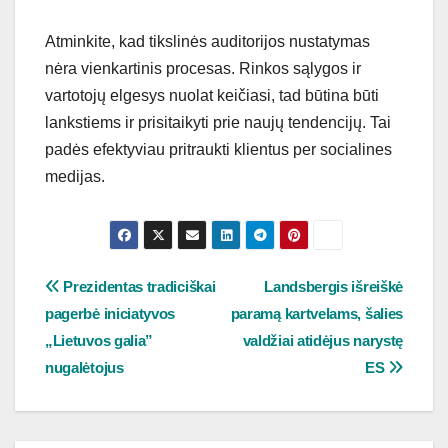
Atminkite, kad tikslinės auditorijos nustatymas
nėra vienkartinis procesas. Rinkos sąlygos ir
vartotojų elgesys nuolat keičiasi, tad būtina būti
lankstiems ir prisitaikyti prie naujų tendencijų. Tai
padės efektyviau pritraukti klientus per socialines
medijas.
Navigacija
Prezidentas tradiciškai
Landsbergis išreiškė
pagerbė iniciatyvos
paramą kartvelams, šalies
tarp
„Lietuvos galia”
valdžiai atidėjus narystę
įrašų
nugalėtojus
ES