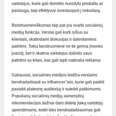
vartotojus, kurie gali domėtis nurodytu produktu ar
paslauga, taip efektyviai investuojant į rinkodarą.
Bendruomeniškumas taip pat yra svarbi socialinių
medijų funkcija. Verslai gali kurti ryšius su
klientais, skatindami diskusijas ir dalindamiesi
patirtimi. Tokia bendruomenė ne tik gerina įmonės
įvaizdį, bet ir skatina vartotojus dalintis savo
patirtimi su kitais, kas gali tapti natūralia reklama.
Galiausiai, socialinės medijos leidžia verslams
bendradarbiauti su influencer’iais, kurie gali padėti
pasiekti platesnę auditoriją ir suteikti patikimumo.
Populiarių socialinių medijų asmenybių
rekomendacijos dažnai daro didelę įtaką vartotojų
sprendimams, todėl toks bendradarbiavimas gali