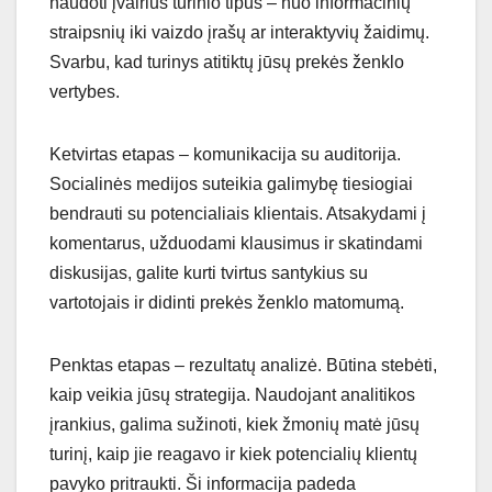
naudoti įvairius turinio tipus – nuo informacinių
straipsnių iki vaizdo įrašų ar interaktyvių žaidimų.
Svarbu, kad turinys atitiktų jūsų prekės ženklo
vertybes.
Ketvirtas etapas – komunikacija su auditorija.
Socialinės medijos suteikia galimybę tiesiogiai
bendrauti su potencialiais klientais. Atsakydami į
komentarus, užduodami klausimus ir skatindami
diskusijas, galite kurti tvirtus santykius su
vartotojais ir didinti prekės ženklo matomumą.
Penktas etapas – rezultatų analizė. Būtina stebėti,
kaip veikia jūsų strategija. Naudojant analitikos
įrankius, galima sužinoti, kiek žmonių matė jūsų
turinį, kaip jie reagavo ir kiek potencialių klientų
pavyko pritraukti. Ši informacija padeda