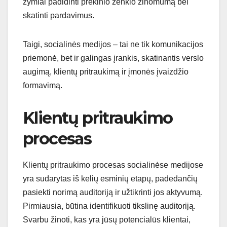
žymiai padidinti prekinio ženklo žinomumą bei
skatinti pardavimus.
Taigi, socialinės medijos – tai ne tik komunikacijos
priemonė, bet ir galingas įrankis, skatinantis verslo
augimą, klientų pritraukimą ir įmonės įvaizdžio
formavimą.
Klientų pritraukimo
procesas
Klientų pritraukimo procesas socialinėse medijose
yra sudarytas iš kelių esminių etapų, padedančių
pasiekti norimą auditoriją ir užtikrinti jos aktyvumą.
Pirmiausia, būtina identifikuoti tikslinę auditoriją.
Svarbu žinoti, kas yra jūsų potencialūs klientai,