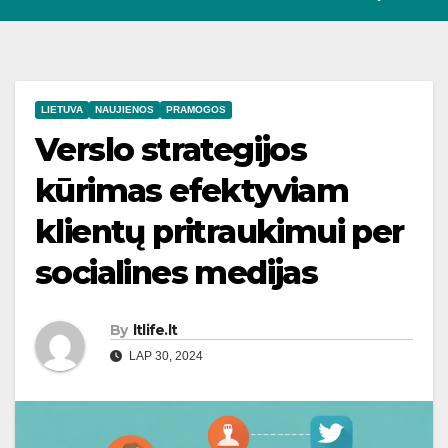
LIETUVA
NAUJIENOS
PRAMOGOS
Verslo strategijos
kūrimas efektyviam
klientų pritraukimui per
socialines medijas
By
ltlife.lt
LAP 30, 2024