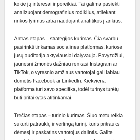
kokie jų interesai ir poreikiai. Tai galima pasiekti
analizuojant demografinius rodiklius, atliekant
rinkos tyrimus arba naudojant analitikos įrankius.
Antras etapas – strategijos kūrimas. Čia svarbu
pasirinkti tinkamas socialines platformas, kuriose
jūsų auditorija aktyviausiai dalyvauja. Pavyzdžiui,
jaunesni žmonės dažniau renkasi Instagram ar
TikTok, o vyresnio amžiaus vartotojai gali labiau
domėtis Facebook ar LinkedIn. Kiekviena
platforma turi savo specifiką, todėl turinys turėtų
būti pritaikytas atitinkamai.
Trečias etapas – turinio kūrimas. Šiuo metu reikia
sukurti patrauklų ir vertingą turinį, kuris pritrauks
dėmesį ir paskatins vartotojus dalintis. Galite