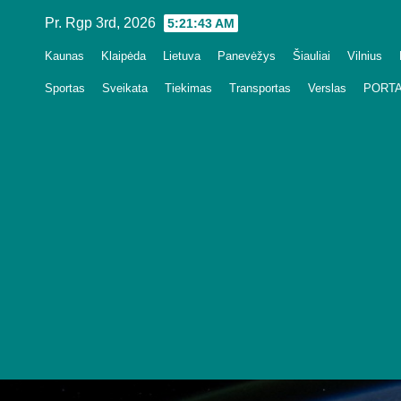
Skip
Pr. Rgp 3rd, 2026
5:21:44 AM
to
Kaunas
Klaipėda
Lietuva
Panevėžys
Šiauliai
Vilnius
content
Sportas
Sveikata
Tiekimas
Transportas
Verslas
PORTA