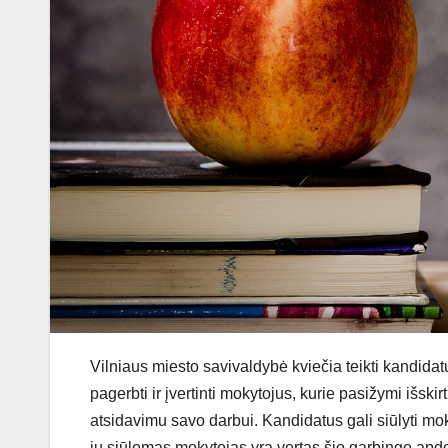
Vilniaus miesto savivaldybė kviečia teikti kandid
pagerbti ir įvertinti mokytojus, kurie pasižymi išsk
atsidavimu savo darbui. Kandidatus gali siūlyti mo
jų siūlomas mokytojas yra vertas šio garbingo apd