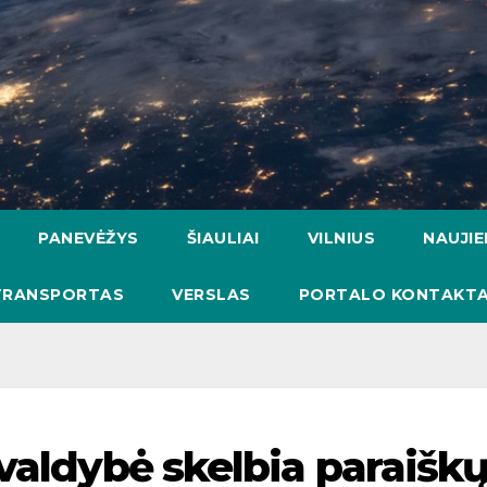
PANEVĖŽYS
ŠIAULIAI
VILNIUS
NAUJI
TRANSPORTAS
VERSLAS
PORTALO KONTAKTA
valdybė skelbia paraišk