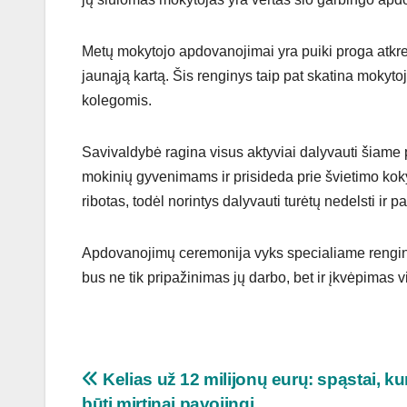
Metų mokytojo apdovanojimai yra puiki proga atkreip
jaunąją kartą. Šis renginys taip pat skatina mokytoju
kolegomis.
Savivaldybė ragina visus aktyviai dalyvauti šiame p
mokinių gyvenimams ir prisideda prie švietimo kok
ribotas, todėl norintys dalyvauti turėtų nedelsti ir p
Apdovanojimų ceremonija vyks specialiame renginyj
bus ne tik pripažinimas jų darbo, bet ir įkvėpimas
Navigacija
Kelias už 12 milijonų eurų: spąstai, kur
būti mirtinai pavojingi