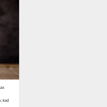
tas
o, kad