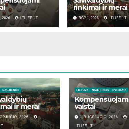
pensuojami
Savivaldybių
ai
rinkimai ir merai
, 2026
LTLIFE.LT
RGP 1, 2026
LTLIFE.LT
NAUJIENOS
LIETUVA
NAUJIENOS
SVEIKATA
valdybių
Kompensuojam
imai ir merai
vaistai
GPJŪČIO, 2026
1 RUGPJŪČIO, 2026
LT
LTLIFE.LT