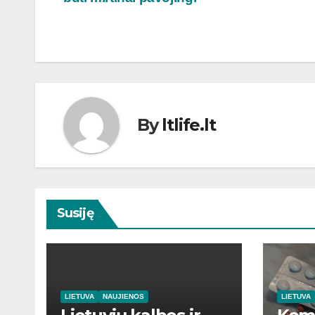
tarp
įrašų
By
ltlife.lt
Susiję
LIETUVA
NAUJIENOS
LIETUVA