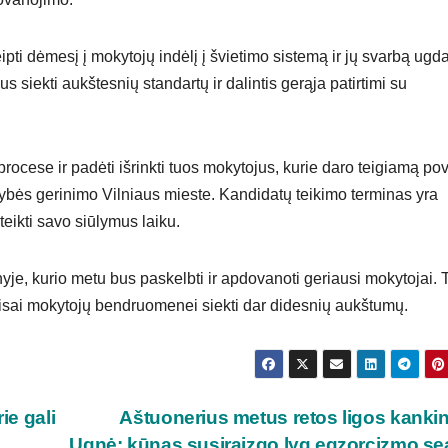
ti dėmesį į mokytojų indėlį į švietimo sistemą ir jų svarbą ugd
s siekti aukštesnių standartų ir dalintis gerąja patirtimi su
rocese ir padėti išrinkti tuos mokytojus, kurie daro teigiamą pov
ybės gerinimo Vilniaus mieste. Kandidatų teikimo terminas yra
ateikti savo siūlymus laiku.
e, kurio metu bus paskelbti ir apdovanoti geriausi mokytojai. T
 visai mokytojų bendruomenei siekti dar didesnių aukštumų.
ie gali
Aštuonerius metus retos ligos kank
Ugnė: kūnas susiraizgo lyg egzorcizmo s