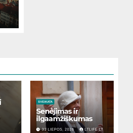
i
SVEIKATA
Senėjimas ir
ilgaamžiškumas
31 LIEPOS, 2026
LTLIFE.LT