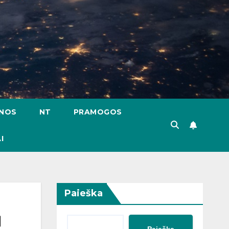
ENOS
NT
PRAMOGOS
I
Paieška
ų
Paieška