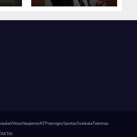
iauliai
Vilnius
Naujienos
NT
Pramogos
Sportas
Sveikata
Tiekimas
TAKTAI