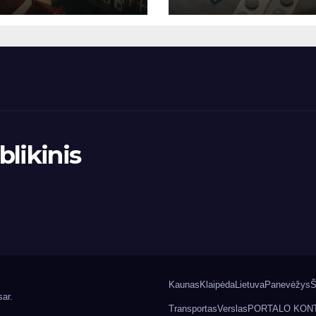
likinis
Kaunas
Klaipėda
Lietuva
Panevėžys
Š
ar
.
Transportas
Verslas
PORTALO KON