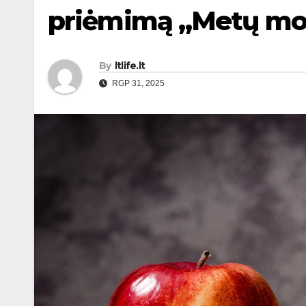
priėmimą „Metų mo
By
ltlife.lt
RGP 31, 2025