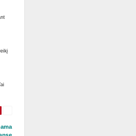
ant
eikį
ai
inama
eanse