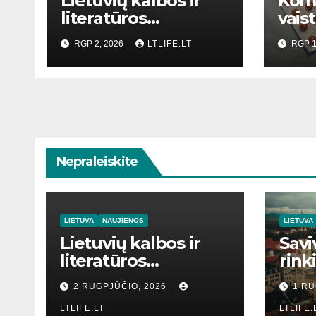
Lietuvių kalbos ir
Kom
literatūros
vaist
mokymas
RGP 2, 2026
LTLIFE.LT
RGP 1
Nepraleiskite
LIETUVA
NAUJIENOS
LIETUVA
Lietuvių kalbos ir
Savi
literatūros
rink
mokymas
2 RUGPJŪČIO, 2026
1 RU
LTLIFE.LT
LTLIFE.