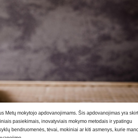
atus Metų mokytojo apdovanojimams. Šis apdovanojimas yra skir
irtiniais pasiekimais, inovatyviais mokymo metodais ir ypatingu
kyklų bendruomenės, tėvai, mokiniai ar kiti asmenys, kurie man
ovanojimo.