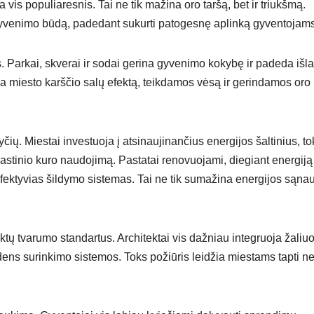
 vis populiaresnis. Tai ne tik mažina oro taršą, bet ir triukšmą.
į gyvenimo būdą, padedant sukurti patogesnę aplinką gyventojams
. Parkai, skverai ir sodai gerina gyvenimo kokybę ir padeda išla
na miesto karščio salų efektą, teikdamos vėsą ir gerindamos oro
čių. Miestai investuoja į atsinaujinančius energijos šaltinius, to
kastinio kuro naudojimą. Pastatai renovuojami, diegiant energiją
 efektyvias šildymo sistemas. Tai ne tik sumažina energijos sąna
iktų tvarumo standartus. Architektai vis dažniau integruoja žaliu
ens surinkimo sistemos. Toks požiūris leidžia miestams tapti ne 