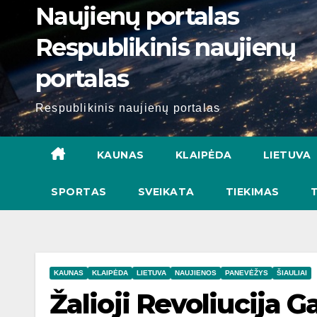
Naujienų portalas
Respublikinis naujienų
portalas
Respublikinis naujienų portalas
KAUNAS
KLAIPĖDA
LIETUVA
SPORTAS
SVEIKATA
TIEKIMAS
KAUNAS
KLAIPĖDA
LIETUVA
NAUJIENOS
PANEVĖŽYS
ŠIAULIAI
Žalioji Revoliucija G