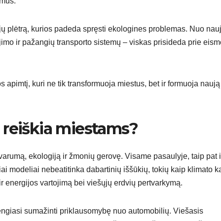
imus.
ogijų plėtrą, kurios padeda spręsti ekologines problemas. Nuo nau
dojimo ir pažangių transporto sistemų – viskas prisideda prie eis
os apimtį, kuri ne tik transformuoja miestus, bet ir formuoja naują
ai reiškia miestams?
 tvarumą, ekologiją ir žmonių gerovę. Visame pasaulyje, taip pat i
iai modeliai nebeatitinka dabartinių iššūkių, tokių kaip klimato ka
 ir energijos vartojimą bei viešųjų erdvių pertvarkymą.
stengiasi sumažinti priklausomybę nuo automobilių. Viešasis