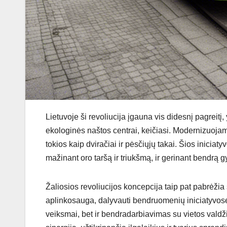
Lietuvoje ši revoliucija įgauna vis didesnį pagreitį,
ekologinės naštos centrai, keičiasi. Modernizuojam
tokios kaip dviračiai ir pėsčiųjų takai. Šios inicia
mažinant oro taršą ir triukšmą, ir gerinant bendrą
Žaliosios revoliucijos koncepcija taip pat pabrėžia
aplinkosauga, dalyvauti bendruomenių iniciatyvose ir
veiksmai, bet ir bendradarbiavimas su vietos valdži