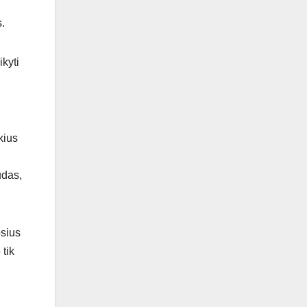
.
ikyti
kius
udas,
osius
tik