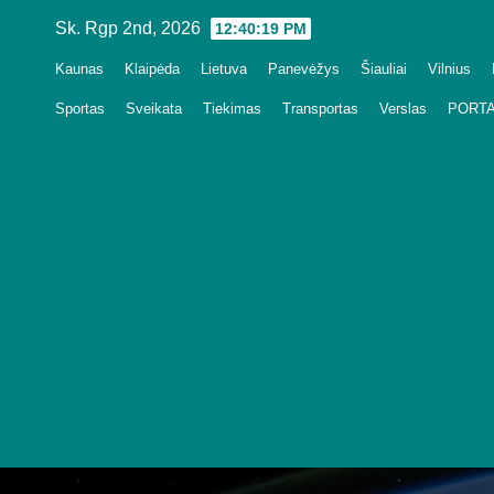
Skip
Sk. Rgp 2nd, 2026
12:40:21 PM
to
Kaunas
Klaipėda
Lietuva
Panevėžys
Šiauliai
Vilnius
content
Sportas
Sveikata
Tiekimas
Transportas
Verslas
PORTA