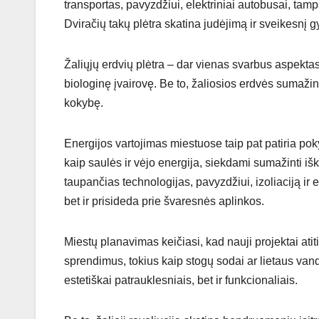
transportas, pavyzdžiui, elektriniai autobusai, tampa
Dviračių takų plėtra skatina judėjimą ir sveikesn
Žaliųjų erdvių plėtra – dar vienas svarbus aspektas
biologinę įvairovę. Be to, žaliosios erdvės sumaži
kokybę.
Energijos vartojimas miestuose taip pat patiria poky
kaip saulės ir vėjo energija, siekdami sumažinti iš
taupančias technologijas, pavyzdžiui, izoliaciją ir
bet ir prisideda prie švaresnės aplinkos.
Miestų planavimas keičiasi, kad nauji projektai atit
sprendimus, tokius kaip stogų sodai ar lietaus vand
estetiškai patrauklesniais, bet ir funkcionaliais.