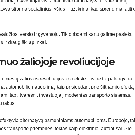
traukimą. Gyventojai vis labiau kviečiami dalyvauti sprendimų
yva stiprina socialinius ryšius ir užtikrina, kad sprendimai atitik
aldžios, verslo ir gyventojų. Tik dirbdami kartu galime pasiekti
s ir draugiški aplinkai.
uo žaliojoje revoliucijoje
 miestų žaliosios revoliucijos kontekste. Jis ne tik palengvina
na automobilių naudojimą, taip prisidedant prie šiltnamio efektą
ami tapti tvaresni, investuoja į modernias transporto sistemas,
ų takus.
o efektyvią alternatyvą asmeniniams automobiliams. Europoje, ta
nes transporto priemones, tokias kaip elektriniai autobusai. Šie