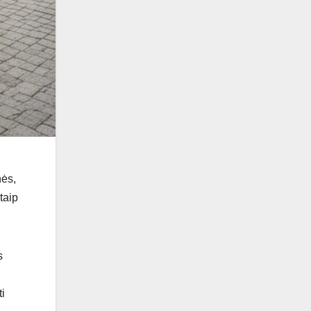
nės,
taip
s
i