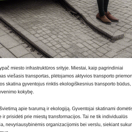
 ypač miesto infrastruktūros srityje. Miestai, kaip pagrindiniai
as viešasis transportas, plėtojamos aktyvios transporto priemo
tyvos skatina gyventojus rinktis ekologiškesnius transporto būdus, 
 gyvenimo kokybę.
 švietimą apie tvarumą ir ekologiją. Gyventojai skatinami domėti
 prisidėti prie miestų transformacijos. Tai ne tik individualūs
a, nevyriausybinėmis organizacijomis bei verslu, siekiant sukurt