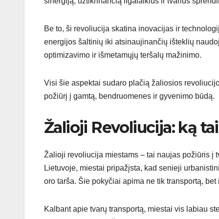
sinergiją, užtikrinančią ilgalaikius ir tvarius sprend
Be to, ši revoliucija skatina inovacijas ir technol
energijos šaltinių iki atsinaujinančių išteklių nau
optimizavimo ir išmetamųjų teršalų mažinimo.
Visi šie aspektai sudaro plačią žaliosios revoliucij
požiūrį į gamtą, bendruomenes ir gyvenimo būdą.
Žalioji Revoliucija: ką t
Žalioji revoliucija miestams – tai naujas požiūris į
Lietuvoje, miestai pripažįsta, kad senieji urbanistin
oro tarša. Šie pokyčiai apima ne tik transportą, bet
Kalbant apie tvarų transportą, miestai vis labiau 