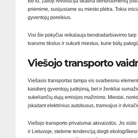
Be to, žalioji revoliucija skatina bendruomenių įsi
priėmime, susijusiame su miesto plėtra. Tokia iniciat
gyventojų poreikius.
Visi šie pokyčiai reikalauja bendradarbiavimo tarp v
tvarumo tikslus ir sukurti miestus, kurie būtų patogū
Viešojo transporto vaidm
Viešasis transportas tampa vis svarbesniu elementu
kasdienį gyventojų judėjimą, bet ir ženkliai sumaži
sukeliančių dujų emisijos mažinimo. Miestai, norėd
įskaitant elektrinius autobusus, tramvajus ir dvirači
Viešojo transporto privalumai akivaizdūs. Jis siūl
ir Lietuvoje, stebime tendenciją diegti ekologiškes