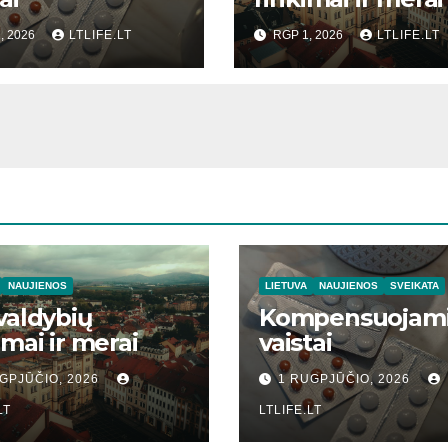
, 2026
LTLIFE.LT
RGP 1, 2026
LTLIFE.LT
NAUJIENOS
LIETUVA
NAUJIENOS
SVEIKATA
valdybių
Kompensuojam
imai ir merai
vaistai
GPJŪČIO, 2026
1 RUGPJŪČIO, 2026
LT
LTLIFE.LT