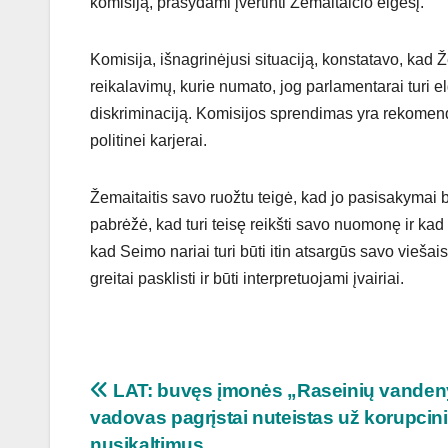
komisiją, prašydami įvertinti Žemaitaičio elgesį.
Komisija, išnagrinėjusi situaciją, konstatavo, kad
reikalavimų, kurie numato, jog parlamentarai turi el
diskriminaciją. Komisijos sprendimas yra rekomendac
politinei karjerai.
Žemaitaitis savo ruožtu teigė, kad jo pasisakymai buv
pabrėžė, kad turi teisę reikšti savo nuomonę ir kad
kad Seimo nariai turi būti itin atsargūs savo viešai
greitai pasklisti ir būti interpretuojami įvairiai.
Navigacija
LAT: buvęs įmonės „Raseinių vanden
vadovas pagrįstai nuteistas už korupcin
tarp
nusikaltimus