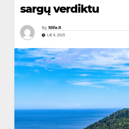
sargų verdiktu
By
ltlife.lt
LIE 9, 2025