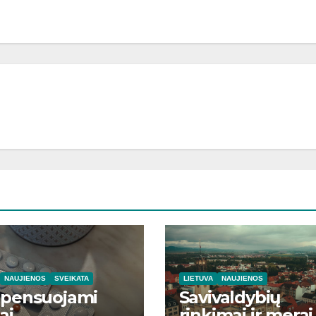
NAUJIENOS
SVEIKATA
LIETUVA
NAUJIENOS
pensuojami
Savivaldybių
ai
rinkimai ir merai