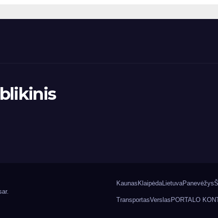
likinis
Kaunas
Klaipėda
Lietuva
Panevėžys
Š
ar
.
Transportas
Verslas
PORTALO KON