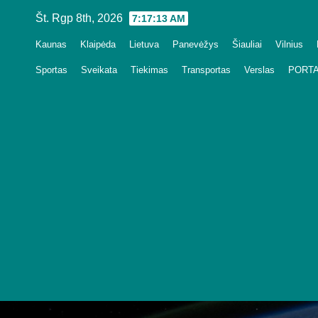
Skip
Št. Rgp 8th, 2026
7:17:15 AM
to
Kaunas
Klaipėda
Lietuva
Panevėžys
Šiauliai
Vilnius
content
Sportas
Sveikata
Tiekimas
Transportas
Verslas
PORTA