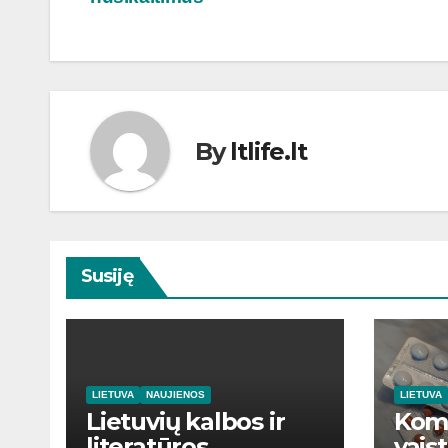
įrašų
By
ltlife.lt
Susiję
LIETUVA
NAUJIENOS
LIETUVA
Lietuvių kalbos ir
Kom
literatūros
vaist