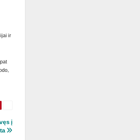
jai ir
 pat
rodo,
vęs į
rta