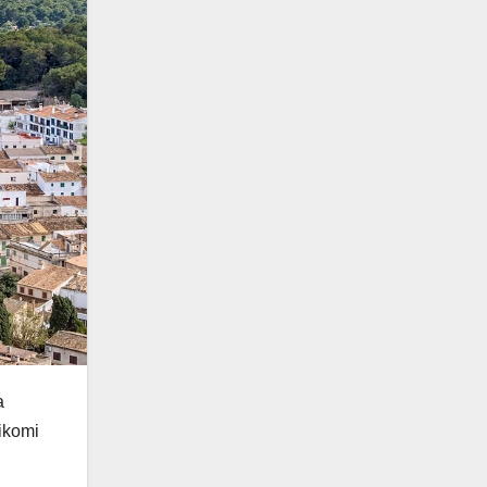
a
aikomi