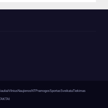
iauliai
Vilnius
Naujienos
NT
Pramogos
Sportas
Sveikata
Tiekimas
TAKTAI