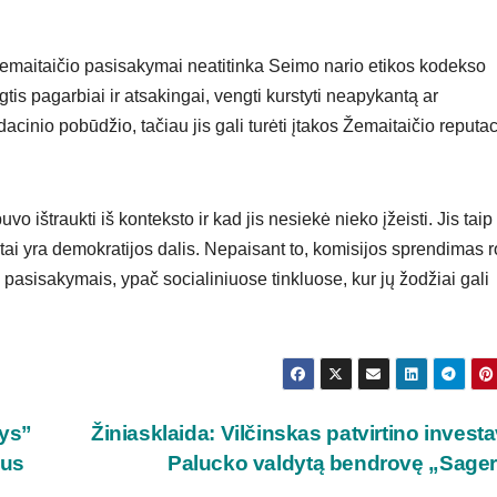
 Žemaitaičio pasisakymai neatitinka Seimo nario etikos kodekso
gtis pagarbiai ir atsakingai, vengti kurstyti neapykantą ar
inio pobūdžio, tačiau jis gali turėti įtakos Žemaitaičio reputaci
o ištraukti iš konteksto ir kad jis nesiekė nieko įžeisti. Jis taip
 tai yra demokratijos dalis. Nepaisant to, komisijos sprendimas 
s pasisakymais, ypač socialiniuose tinkluose, kur jų žodžiai gali
ys”
Žiniasklaida: Vilčinskas patvirtino investa
ius
Palucko valdytą bendrovę „Sage