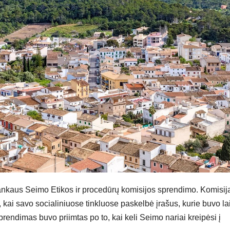
nkaus Seimo Etikos ir procedūrų komisijos sprendimo. Komisij
kai savo socialiniuose tinkluose paskelbė įrašus, kurie buvo l
prendimas buvo priimtas po to, kai keli Seimo nariai kreipėsi į